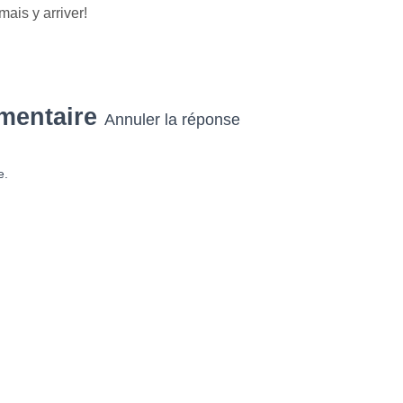
ais y arriver!
mentaire
Annuler la réponse
e.