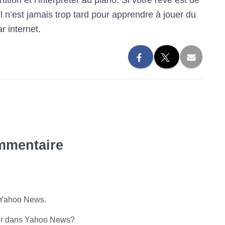
ition et l’interpréter au piano. Si votre rêve est de
Il n’est jamais trop tard pour apprendre à jouer du
r internet.
mmentaire
r Yahoo News.
rer dans Yahoo News?