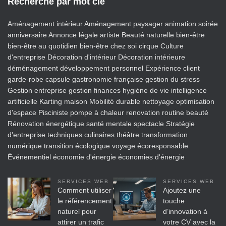
Recherche par mot clé
Aménagement intérieur
Aménagement paysager
animation soirée
anniversaire
Annonce légale
artiste
Beauté naturelle
bien-être
bien-être au quotidien
bien-être chez soi
cirque
Culture
d'entreprise
Décoration d'intérieur
Décoration intérieure
déménagement
développement personnel
Expérience client
garde-robe capsule
gastronomie française
gestion du stress
Gestion entreprise
gestion finances
hygiène de vie
intelligence
artificielle
Karting
maison
Mobilité durable
nettoyage
optimisation
d'espace
Pisciniste
pompe à chaleur
renovation
routine beauté
Rénovation énergétique
santé mentale
spectacle
Stratégie
d'entreprise
techniques culinaires
théâtre
transformation
numérique
transition écologique
voyage écoresponsable
Événementiel
économie d'énergie
économies d'énergie
SERVICES WEB
SERVICES WEB
Comment utiliser
Ajoutez une
le référencement
touche
naturel pour
d’innovation à
attirer un trafic
votre CV avec la