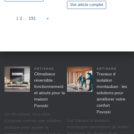
Voir article complet
Page:
1
2
…
191
Next
»
ARTISANS
ARTISANS
Climatiseur
Travaux d
réversible :
isolation
fonctionnement
montauban : les
et atouts pour la
solutions pour
maison
améliorer votre
confort
Povoski
Povoski
Le climatiseur réversible
Les travaux d isolation
s’impose comme une solution
montauban permettent de limiter
pratique pour ajuster la
les pertes de chaleur et de
température intérieure tout au