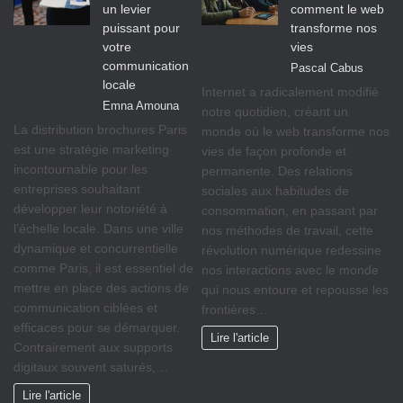
un levier
comment le web
puissant pour
transforme nos
votre
vies
communication
Pascal Cabus
locale
Internet a radicalement modifié
Emna Amouna
notre quotidien, créant un
La distribution brochures Paris
monde où le web transforme nos
est une stratégie marketing
vies de façon profonde et
incontournable pour les
permanente. Des relations
entreprises souhaitant
sociales aux habitudes de
développer leur notoriété à
consommation, en passant par
l’échelle locale. Dans une ville
nos méthodes de travail, cette
dynamique et concurrentielle
révolution numérique redessine
comme Paris, il est essentiel de
nos interactions avec le monde
mettre en place des actions de
qui nous entoure et repousse les
communication ciblées et
frontières…
efficaces pour se démarquer.
Lire l'article
Contrairement aux supports
digitaux souvent saturés,…
Lire l'article