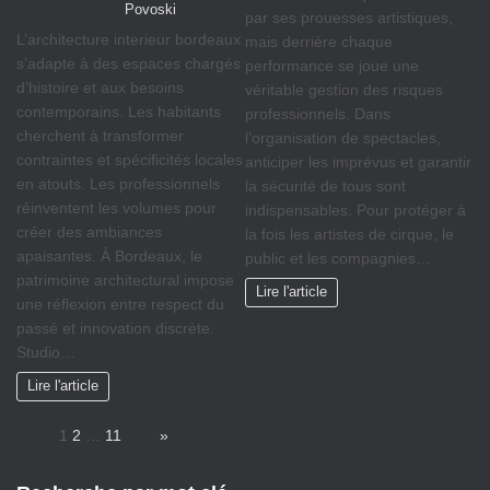
Povoski
par ses prouesses artistiques,
L’architecture interieur bordeaux
mais derrière chaque
s’adapte à des espaces chargés
performance se joue une
d’histoire et aux besoins
véritable gestion des risques
contemporains. Les habitants
professionnels. Dans
cherchent à transformer
l’organisation de spectacles,
contraintes et spécificités locales
anticiper les imprévus et garantir
en atouts. Les professionnels
la sécurité de tous sont
réinventent les volumes pour
indispensables. Pour protéger à
créer des ambiances
la fois les artistes de cirque, le
apaisantes. À Bordeaux, le
public et les compagnies…
patrimoine architectural impose
Lire l'article
une réflexion entre respect du
passé et innovation discrète.
Studio…
Lire l'article
Page:
1
2
…
11
Next
»