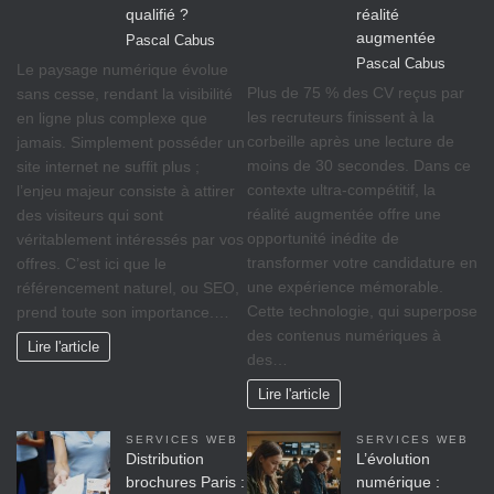
qualifié ?
réalité
augmentée
Pascal Cabus
Pascal Cabus
Le paysage numérique évolue
Plus de 75 % des CV reçus par
sans cesse, rendant la visibilité
les recruteurs finissent à la
en ligne plus complexe que
corbeille après une lecture de
jamais. Simplement posséder un
moins de 30 secondes. Dans ce
site internet ne suffit plus ;
contexte ultra-compétitif, la
l’enjeu majeur consiste à attirer
réalité augmentée offre une
des visiteurs qui sont
opportunité inédite de
véritablement intéressés par vos
transformer votre candidature en
offres. C’est ici que le
une expérience mémorable.
référencement naturel, ou SEO,
Cette technologie, qui superpose
prend toute son importance.…
des contenus numériques à
Lire l'article
des…
Lire l'article
SERVICES WEB
SERVICES WEB
Distribution
L’évolution
brochures Paris :
numérique :