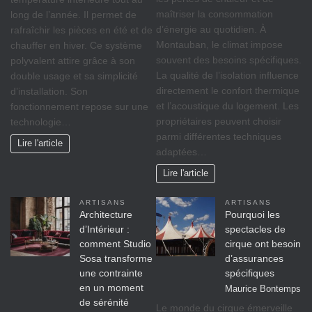
maîtriser la consommation
long de l’année. Il permet de
d’énergie au quotidien. À
rafraîchir les pièces en été et de
Montauban, le climat impose
chauffer en hiver. Ce système
souvent des besoins spécifiques.
polyvalent attire grâce à son
La qualité de l’isolation influence
double usage et sa simplicité
directement le confort thermique
d’installation. Son
et l’acoustique du logement. Les
fonctionnement repose sur une
propriétaires peuvent choisir
technologie…
parmi différentes techniques
Lire l'article
adaptées…
Lire l'article
ARTISANS
ARTISANS
Architecture
Pourquoi les
d’Intérieur :
spectacles de
comment Studio
cirque ont besoin
Sosa transforme
d’assurances
une contrainte
spécifiques
en un moment
Maurice Bontemps
de sérénité
Le monde du cirque émerveille