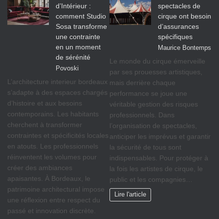
d’Intérieur :
spectacles de
comment Studio
cirque ont besoin
Sosa transforme
d’assurances
une contrainte
spécifiques
en un moment
Maurice Bontemps
de sérénité
Le monde du cirque émerveille
Povoski
par ses prouesses artistiques,
L’architecture interieur bordeaux
mais derrière chaque
s’adapte à des espaces chargés
performance se joue une
d’histoire et aux besoins
véritable gestion des risques
contemporains. Les habitants
professionnels. Dans
cherchent à transformer
l’organisation de spectacles,
contraintes et spécificités locales
anticiper les imprévus et garantir
en atouts. Les professionnels
la sécurité de tous sont
réinventent les volumes pour
indispensables. Pour protéger à
créer des ambiances
la fois les artistes de cirque, le
apaisantes. À Bordeaux, le
public et les compagnies…
patrimoine architectural impose
Lire l'article
une réflexion entre respect du
passé et innovation discrète.