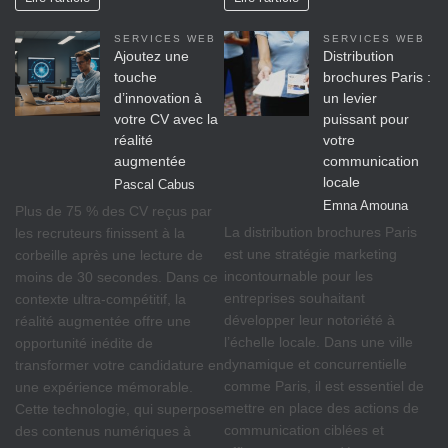
SERVICES WEB
SERVICES WEB
Ajoutez une
Distribution
touche
brochures Paris :
d’innovation à
un levier
votre CV avec la
puissant pour
réalité
votre
augmentée
communication
locale
Pascal Cabus
Emna Amouna
Plus de 75 % des CV reçus par
La distribution brochures Paris
les recruteurs finissent à la
est une stratégie marketing
corbeille après une lecture de
incontournable pour les
moins de 30 secondes. Dans ce
entreprises souhaitant
contexte ultra-compétitif, la
développer leur notoriété à
réalité augmentée offre une
l’échelle locale. Dans une ville
opportunité inédite de
dynamique et concurrentielle
transformer votre candidature en
comme Paris, il est essentiel de
une expérience mémorable.
mettre en place des actions de
Cette technologie, qui superpose
communication ciblées et
des contenus numériques à