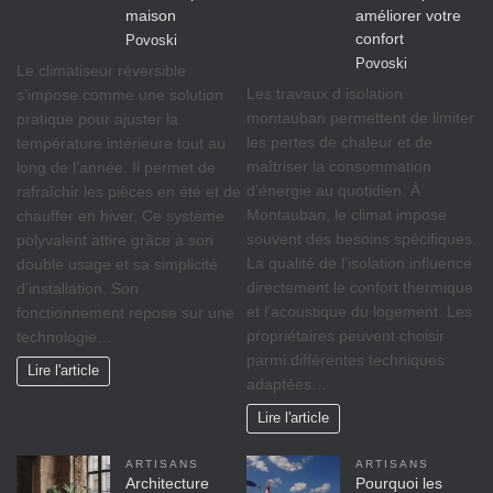
maison
améliorer votre
confort
Povoski
Povoski
Le climatiseur réversible
Les travaux d isolation
s’impose comme une solution
montauban permettent de limiter
pratique pour ajuster la
les pertes de chaleur et de
température intérieure tout au
maîtriser la consommation
long de l’année. Il permet de
d’énergie au quotidien. À
rafraîchir les pièces en été et de
Montauban, le climat impose
chauffer en hiver. Ce système
souvent des besoins spécifiques.
polyvalent attire grâce à son
La qualité de l’isolation influence
double usage et sa simplicité
directement le confort thermique
d’installation. Son
et l’acoustique du logement. Les
fonctionnement repose sur une
propriétaires peuvent choisir
technologie…
parmi différentes techniques
Lire l'article
adaptées…
Lire l'article
ARTISANS
ARTISANS
Architecture
Pourquoi les