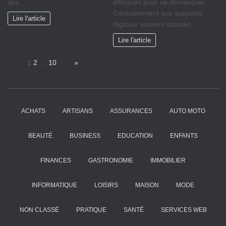
efficaces pour se démarquer.
des…
Contrairement aux supports
Lire l'article
digitaux souvent saturés,…
Lire l'article
Page:
1
2
…
10
Next
»
ACHATS
ARTISANS
ASSURANCES
AUTO MOTO
BEAUTÉ
BUSINESS
EDUCATION
ENFANTS
FINANCES
GASTRONOMIE
IMMOBILIER
INFORMATIQUE
LOISIRS
MAISON
MODE
NON CLASSÉ
PRATIQUE
SANTÉ
SERVICES WEB