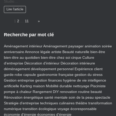
Studio…
Lire l'article
Page:
1
2
…
11
Next
»
Recherche par mot clé
Aménagement intérieur
Aménagement paysager
animation soirée
anniversaire
Annonce légale
artiste
Beauté naturelle
bien-être
bien-être au quotidien
bien-être chez soi
cirque
Culture
d'entreprise
Décoration d'intérieur
Décoration intérieure
déménagement
développement personnel
Expérience client
garde-robe capsule
gastronomie française
gestion du stress
Gestion entreprise
gestion finances
hygiène de vie
intelligence
artificielle
Karting
maison
Mobilité durable
nettoyage
Pisciniste
pompe à chaleur
Rangement DIY
renovation
routine beauté
Rénovation énergétique
santé mentale
soin de la peau
spectacle
Stratégie d'entreprise
techniques culinaires
théâtre
transformation
numérique
transition écologique
voyage écoresponsable
économie d'énergie
économies d'énergie