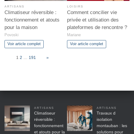
ARTISANS
LOISIRS
Climatiseur réversible :
Comment concilier vie
fonctionnement et atouts
privée et utilisation des
pour la maison
plateformes de rencontre ?
Povoski
Mariane
Voir article complet
Voir article complet
Page:
1
2
…
191
Next
»
ARTISANS
ARTISANS
Climatiseur
Travaux d
réversible :
isolation
fonctionnement
montauban : les
et atouts pour la
solutions pour