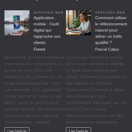
SERVICES WEB
SERVICES WEB
Application
Comment utiliser
mobile : l’outil
le référencement
digital qui
naturel pour
rapproche vos
attirer un trafic
clients
qualifié ?
Florent
Pascal Cabus
Aujourd’hui, les consommateurs
Le paysage numérique évolue
vivent avec leur smartphone à
sans cesse, rendant la visibilité
portée de main. Pour une
en ligne plus complexe que
entreprise, être présent sur cet
jamais. Simplement posséder un
écran n’est plus un luxe, c’est
site internet ne suffit plus ;
une nécessité. Une application
l’enjeu majeur consiste à attirer
mobile permet de créer un lien
des visiteurs qui sont
direct, rapide et personnalisé
véritablement intéressés par vos
avec sa clientèle. Elle transforme
offres. C’est ici que le
la manière dont les marques
référencement naturel, ou SEO,
communiquent, vendent…
prend toute son importance.…
Lire l'article
Lire l'article