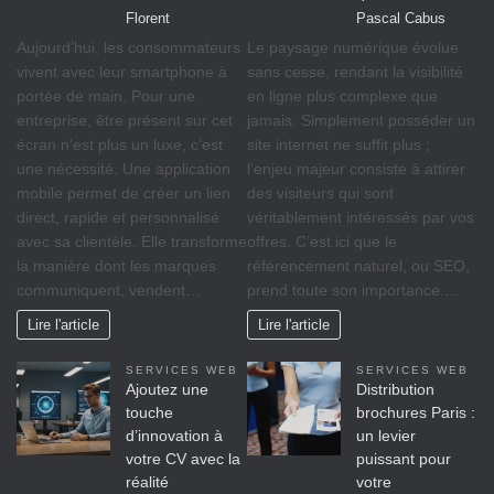
Florent
Pascal Cabus
Aujourd’hui, les consommateurs
Le paysage numérique évolue
vivent avec leur smartphone à
sans cesse, rendant la visibilité
portée de main. Pour une
en ligne plus complexe que
entreprise, être présent sur cet
jamais. Simplement posséder un
écran n’est plus un luxe, c’est
site internet ne suffit plus ;
une nécessité. Une application
l’enjeu majeur consiste à attirer
mobile permet de créer un lien
des visiteurs qui sont
direct, rapide et personnalisé
véritablement intéressés par vos
avec sa clientèle. Elle transforme
offres. C’est ici que le
la manière dont les marques
référencement naturel, ou SEO,
communiquent, vendent…
prend toute son importance.…
Lire l'article
Lire l'article
SERVICES WEB
SERVICES WEB
Ajoutez une
Distribution
touche
brochures Paris :
d’innovation à
un levier
votre CV avec la
puissant pour
réalité
votre