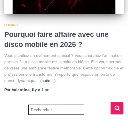
LOISIRS
Pourquoi faire affaire avec une
disco mobile en 2025 ?
Vous planifiez un événement spécial ? Vous cherchez l’animation
parfaite ? La disco mobile est la solution idéale. Elle vous permet
de créer une ambiance festive mémorable. Cette option flexible et
professionnelle transforme n’importe quel espace en piste de
danse dynamique.
(suite…)
Par
Valentina
, il y a
1 an
Rechercher :