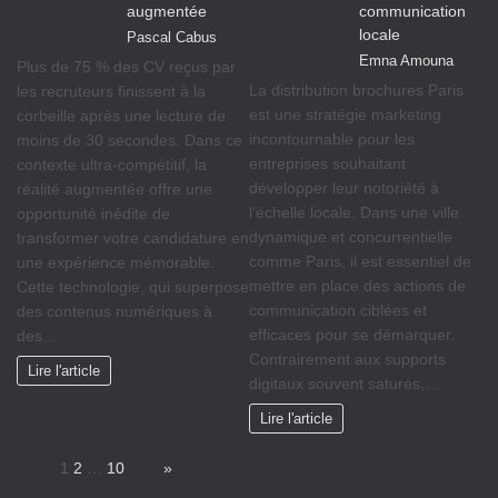
augmentée
communication
locale
Pascal Cabus
Emna Amouna
Plus de 75 % des CV reçus par
La distribution brochures Paris
les recruteurs finissent à la
est une stratégie marketing
corbeille après une lecture de
incontournable pour les
moins de 30 secondes. Dans ce
entreprises souhaitant
contexte ultra-compétitif, la
développer leur notoriété à
réalité augmentée offre une
l’échelle locale. Dans une ville
opportunité inédite de
dynamique et concurrentielle
transformer votre candidature en
comme Paris, il est essentiel de
une expérience mémorable.
mettre en place des actions de
Cette technologie, qui superpose
communication ciblées et
des contenus numériques à
efficaces pour se démarquer.
des…
Contrairement aux supports
Lire l'article
digitaux souvent saturés,…
Lire l'article
Page:
1
2
…
10
Next
»