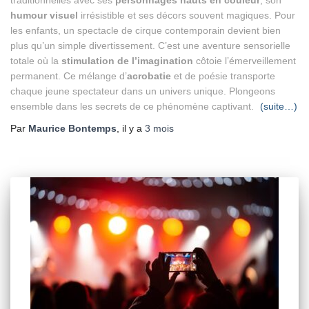
traditionnelles avec ses
personnages hauts en couleur
, son
humour visuel
irrésistible et ses décors souvent magiques. Pour
les enfants, un spectacle de cirque contemporain devient bien
plus qu’un simple divertissement. C’est une aventure sensorielle
totale où la
stimulation de l’imagination
côtoie l’émerveillement
permanent. Ce mélange d’
acrobatie
et de poésie transporte
chaque jeune spectateur dans un univers unique. Plongeons
ensemble dans les secrets de ce phénomène captivant.
(suite…)
Par
Maurice Bontemps
, il y a
3 mois