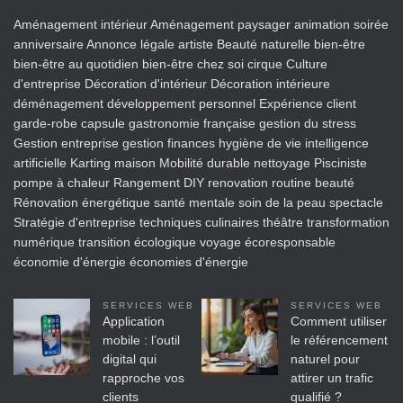
Aménagement intérieur
Aménagement paysager
animation soirée
anniversaire
Annonce légale
artiste
Beauté naturelle
bien-être
bien-être au quotidien
bien-être chez soi
cirque
Culture
d'entreprise
Décoration d'intérieur
Décoration intérieure
déménagement
développement personnel
Expérience client
garde-robe capsule
gastronomie française
gestion du stress
Gestion entreprise
gestion finances
hygiène de vie
intelligence
artificielle
Karting
maison
Mobilité durable
nettoyage
Pisciniste
pompe à chaleur
Rangement DIY
renovation
routine beauté
Rénovation énergétique
santé mentale
soin de la peau
spectacle
Stratégie d'entreprise
techniques culinaires
théâtre
transformation
numérique
transition écologique
voyage écoresponsable
économie d'énergie
économies d'énergie
SERVICES WEB
SERVICES WEB
Application
Comment utiliser
mobile : l’outil
le référencement
digital qui
naturel pour
rapproche vos
attirer un trafic
clients
qualifié ?