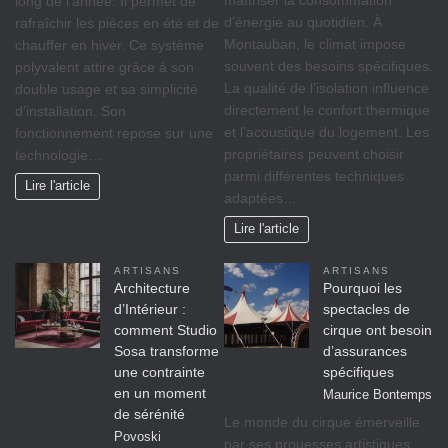
long de l’année. Il permet de
d’énergie au quotidien. À
rafraîchir les pièces en été et de
Montauban, le climat impose
chauffer en hiver. Ce système
souvent des besoins spécifiques.
polyvalent attire grâce à son
La qualité de l’isolation influence
double usage et sa simplicité
directement le confort thermique
d’installation. Son
et l’acoustique du logement. Les
fonctionnement repose sur une
propriétaires peuvent choisir
technologie…
parmi différentes techniques
Lire l'article
adaptées…
Lire l'article
ARTISANS
ARTISANS
Architecture
Pourquoi les
d’Intérieur :
spectacles de
comment Studio
cirque ont besoin
Sosa transforme
d’assurances
une contrainte
spécifiques
en un moment
Maurice Bontemps
de sérénité
Le monde du cirque émerveille
Povoski
par ses prouesses artistiques,