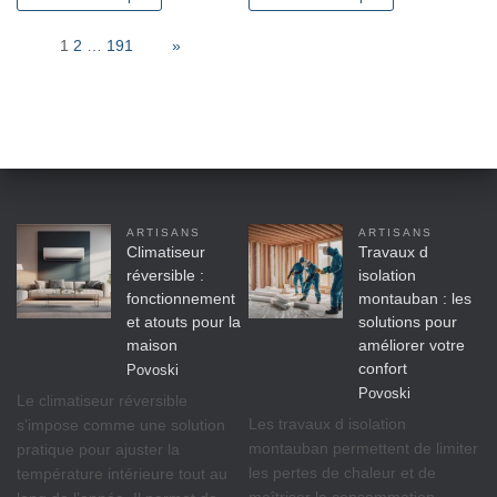
Page:
1
2
…
191
Next
»
ARTISANS
ARTISANS
Climatiseur
Travaux d
réversible :
isolation
fonctionnement
montauban : les
et atouts pour la
solutions pour
maison
améliorer votre
confort
Povoski
Povoski
Le climatiseur réversible
Les travaux d isolation
s’impose comme une solution
montauban permettent de limiter
pratique pour ajuster la
les pertes de chaleur et de
température intérieure tout au
maîtriser la consommation