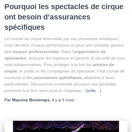
Pourquoi les spectacles de cirque
ont besoin d’assurances
spécifiques
Le monde du cirque émerveille par ses prouesses artistiques,
mais derrière chaque performance se joue une véritable gestion
des
risques professionnels
. Dans l’
organisation de
spectacles
, anticiper les imprévus et garantir la sécurité de tous
sont indispensables. Pour protéger à la fois les
artistes de
cirque
, le public et les compagnies de spectacle, il est crucial de
souscrire à des
assurances spécifiques
adaptées à leurs
particularités. Découvrons ensemble pourquoi ces garanties
prennent tout leur sens sous le chapiteau.
(suite…)
Par
Maurice Bontemps
, il y a
3 mois