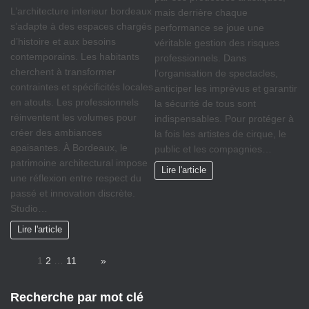
L’architecture interieur bordeaux
mais derrière chaque
s’adapte à des espaces chargés
performance se joue une
d’histoire et aux besoins
véritable gestion des risques
contemporains. Les habitants
professionnels. Dans
cherchent à transformer
l’organisation de spectacles,
contraintes et spécificités locales
anticiper les imprévus et garantir
en atouts. Les professionnels
la sécurité de tous sont
réinventent les volumes pour
indispensables. Pour protéger à
créer des ambiances
la fois les artistes de cirque, le
apaisantes. À Bordeaux, le
public et les compagnies…
patrimoine architectural impose
Lire l'article
une réflexion entre respect du
passé et innovation discrète.
Studio…
Lire l'article
Page:
1
2
…
11
Next
»
Recherche par mot clé