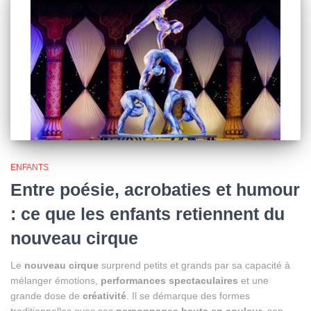
ENFANTS
Entre poésie, acrobaties et humour
: ce que les enfants retiennent du
nouveau cirque
Le
nouveau cirque
surprend petits et grands par sa capacité à
mélanger émotions,
performances spectaculaires
et une
grande dose de
créativité
. Il se démarque des formes