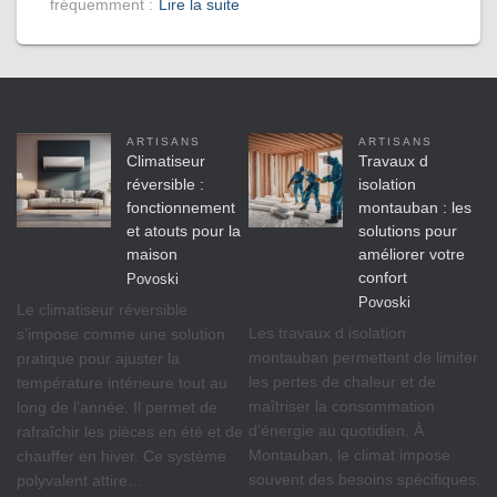
fréquemment :
Lire la suite
ARTISANS
ARTISANS
Climatiseur
Travaux d
réversible :
isolation
fonctionnement
montauban : les
et atouts pour la
solutions pour
maison
améliorer votre
confort
Povoski
Povoski
Le climatiseur réversible
Les travaux d isolation
s’impose comme une solution
montauban permettent de limiter
pratique pour ajuster la
les pertes de chaleur et de
température intérieure tout au
maîtriser la consommation
long de l’année. Il permet de
d’énergie au quotidien. À
rafraîchir les pièces en été et de
Montauban, le climat impose
chauffer en hiver. Ce système
souvent des besoins spécifiques.
polyvalent attire…