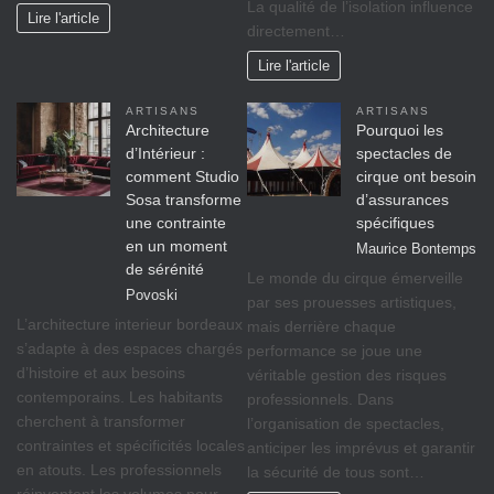
La qualité de l’isolation influence
Lire l'article
directement…
Lire l'article
ARTISANS
ARTISANS
Architecture
Pourquoi les
d’Intérieur :
spectacles de
comment Studio
cirque ont besoin
Sosa transforme
d’assurances
une contrainte
spécifiques
en un moment
Maurice Bontemps
de sérénité
Le monde du cirque émerveille
Povoski
par ses prouesses artistiques,
L’architecture interieur bordeaux
mais derrière chaque
s’adapte à des espaces chargés
performance se joue une
d’histoire et aux besoins
véritable gestion des risques
contemporains. Les habitants
professionnels. Dans
cherchent à transformer
l’organisation de spectacles,
contraintes et spécificités locales
anticiper les imprévus et garantir
en atouts. Les professionnels
la sécurité de tous sont…