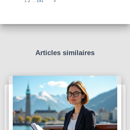
Page:
1
2
…
191
Next
»
Articles similaires