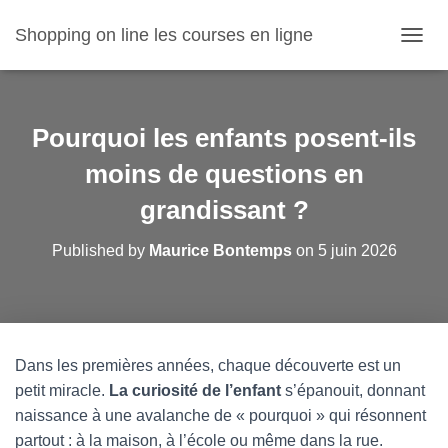
Shopping on line les courses en ligne
O
U
V
R
I
Pourquoi les enfants posent-ils
R
/
moins de questions en
F
grandissant ?
E
R
M
Published by
Maurice Bontemps
on
5 juin 2026
E
R
L
A
N
A
Dans les premières années, chaque découverte est un
V
petit miracle.
La curiosité de l’enfant
s’épanouit, donnant
I
G
naissance à une avalanche de « pourquoi » qui résonnent
A
partout : à la maison, à l’école ou même dans la rue.