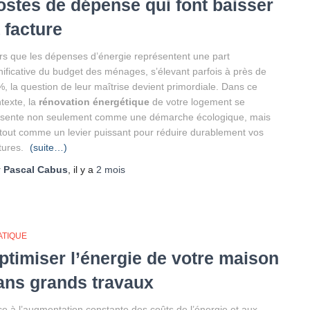
ostes de dépense qui font baisser
a facture
rs que les dépenses d’énergie représentent une part
nificative du budget des ménages, s’élevant parfois à près de
, la question de leur maîtrise devient primordiale. Dans ce
texte, la
rénovation énergétique
de votre logement se
ésente non seulement comme une démarche écologique, mais
tout comme un levier puissant pour réduire durablement vos
tures.
(suite…)
r
Pascal Cabus
, il y a
2 mois
ATIQUE
ptimiser l’énergie de votre maison
ans grands travaux
e à l’augmentation constante des coûts de l’énergie et aux