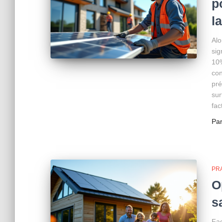
p
l
Alo
sig
10%
con
pr
sur
fac
Pa
PR
O
s
Fac