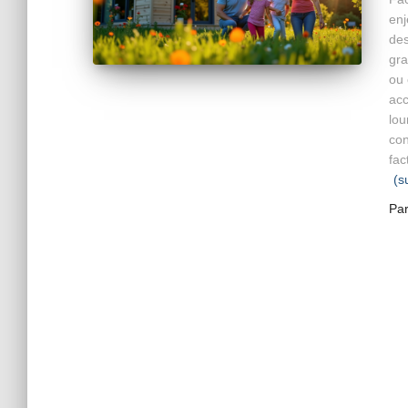
enj
des
gra
ou 
acc
lou
con
fac
(s
Pa