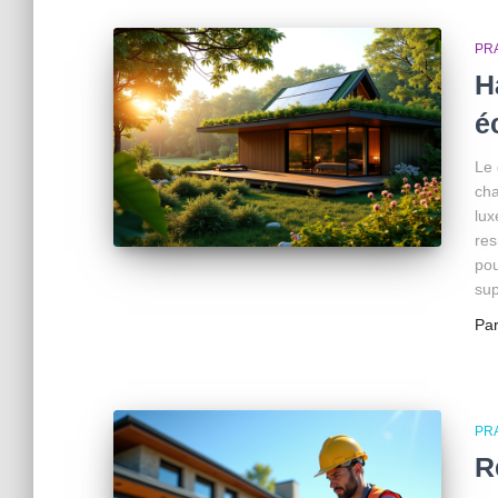
PR
H
é
Le 
cha
lux
res
pou
sup
Pa
PR
R