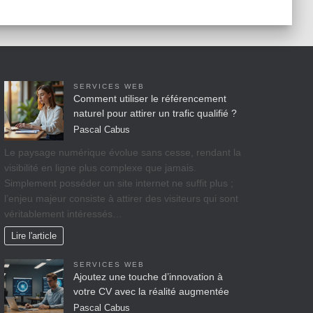
SERVICES WEB
Comment utiliser le référencement
naturel pour attirer un trafic qualifié ?
Pascal Cabus
Le paysage numérique évolue sans cesse, rendant la
visibilité en ligne plus complexe que jamais.
Simplement posséder un site internet ne suffit plus ;
l’enjeu majeur consiste à attirer des visiteurs qui sont
véritablement intéressés…
Lire l'article
SERVICES WEB
Ajoutez une touche d’innovation à
votre CV avec la réalité augmentée
Pascal Cabus