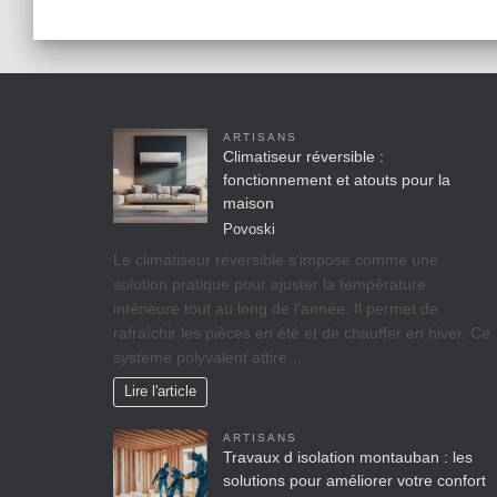
ARTISANS
Climatiseur réversible :
fonctionnement et atouts pour la
maison
Povoski
Le climatiseur réversible s’impose comme une
solution pratique pour ajuster la température
intérieure tout au long de l’année. Il permet de
rafraîchir les pièces en été et de chauffer en hiver. Ce
système polyvalent attire…
Lire l'article
ARTISANS
Travaux d isolation montauban : les
solutions pour améliorer votre confort