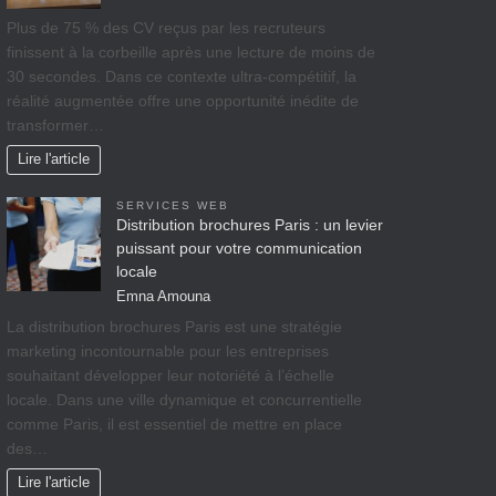
Plus de 75 % des CV reçus par les recruteurs
finissent à la corbeille après une lecture de moins de
30 secondes. Dans ce contexte ultra-compétitif, la
réalité augmentée offre une opportunité inédite de
transformer…
Lire l'article
SERVICES WEB
Distribution brochures Paris : un levier
puissant pour votre communication
locale
Emna Amouna
La distribution brochures Paris est une stratégie
marketing incontournable pour les entreprises
souhaitant développer leur notoriété à l’échelle
locale. Dans une ville dynamique et concurrentielle
comme Paris, il est essentiel de mettre en place
des…
Lire l'article