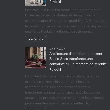
Povoski
Les travaux d isolation montauban permettent de
limiter les pertes de chaleur et de maîtriser la
consommation d’énergie au quotidien. À Montauban,
le climat impose souvent des besoins spécifiques. La
qualité de l’isolation influence directement…
Lire l'article
ARTISANS
Architecture d’Intérieur : comment
Studio Sosa transforme une
contrainte en un moment de sérénité
Povoski
L’architecture interieur bordeaux s’adapte à des
espaces chargés d’histoire et aux besoins
contemporains. Les habitants cherchent à
transformer contraintes et spécificités locales en
atouts. Les professionnels réinventent les volumes
pour créer des ambiances apaisantes. À…