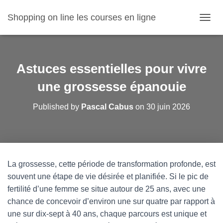
Shopping on line les courses en ligne
O
U
V
R
I
Astuces essentielles pour vivre
R
/
une grossesse épanouie
F
E
Published by
Pascal Cabus
on
30 juin 2026
R
M
E
R
L
A
La grossesse, cette période de transformation profonde, est
N
souvent une étape de vie désirée et planifiée. Si le pic de
A
V
fertilité d’une femme se situe autour de 25 ans, avec une
I
chance de concevoir d’environ une sur quatre par rapport à
G
une sur dix-sept à 40 ans, chaque parcours est unique et
A