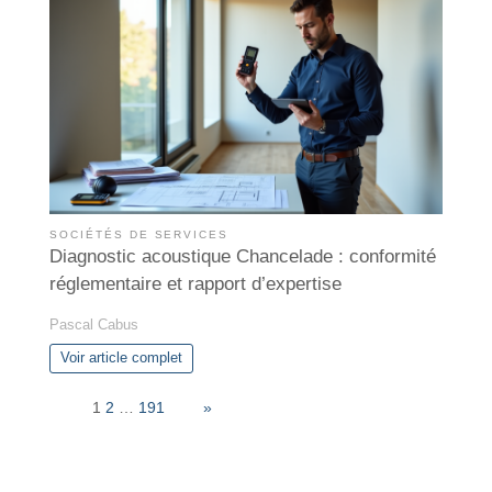
SOCIÉTÉS DE SERVICES
Diagnostic acoustique Chancelade : conformité
réglementaire et rapport d’expertise
Pascal Cabus
Voir article complet
Page:
1
2
…
191
Next
»