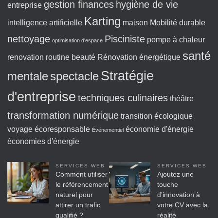
gestion finances
hygiène de vie
entreprise
Karting
intelligence artificielle
maison
Mobilité durable
nettoyage
Pisciniste
pompe à chaleur
optimisation d'espace
santé
renovation
routine beauté
Rénovation énergétique
Stratégie
mentale
spectacle
d'entreprise
techniques culinaires
théâtre
transformation numérique
transition écologique
voyage écoresponsable
économie d'énergie
Événementiel
économies d'énergie
SERVICES WEB
SERVICES WEB
Comment utiliser
Ajoutez une
le référencement
touche
naturel pour
d’innovation à
attirer un trafic
votre CV avec la
qualifié ?
réalité