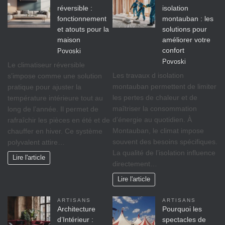
réversible :
isolation
fonctionnement
montauban : les
et atouts pour la
solutions pour
maison
améliorer votre
confort
Povoski
Povoski
Le climatiseur réversible
Les travaux d isolation
s’impose comme une solution
montauban permettent de limiter
pratique pour ajuster la
les pertes de chaleur et de
température intérieure tout au
maîtriser la consommation
long de l’année. Il permet de
d’énergie au quotidien. À
rafraîchir les pièces en été et de
Montauban, le climat impose
chauffer en hiver. Ce système
souvent des besoins spécifiques.
polyvalent attire…
La qualité de l’isolation influence
Lire l'article
directement…
Lire l'article
ARTISANS
ARTISANS
Architecture
Pourquoi les
d’Intérieur :
spectacles de