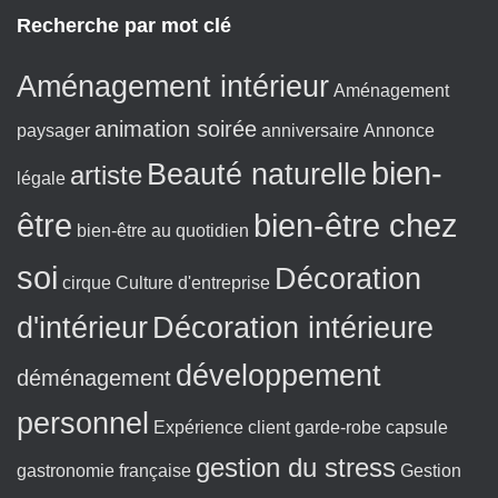
g
x
Recherche par mot clé
e
t
:
Aménagement intérieur
Aménagement
animation soirée
paysager
anniversaire
Annonce
bien-
Beauté naturelle
artiste
légale
être
bien-être chez
bien-être au quotidien
soi
Décoration
cirque
Culture d'entreprise
d'intérieur
Décoration intérieure
développement
déménagement
personnel
Expérience client
garde-robe capsule
gestion du stress
gastronomie française
Gestion