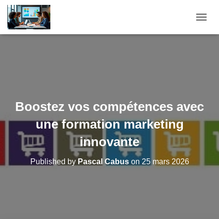
O
U
V
R
I
R
/
F
E
Boostez vos compétences avec
R
M
une formation marketing
E
R
innovante
L
A
Published by
Pascal Cabus
on
25 mars 2026
N
A
V
I
G
A