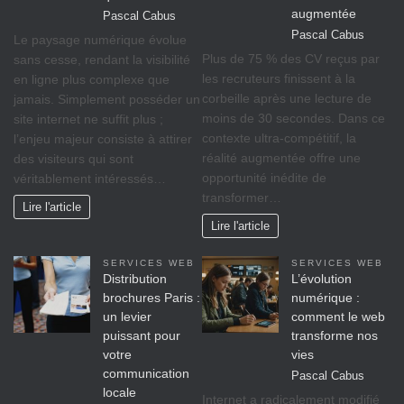
augmentée
Pascal Cabus
Pascal Cabus
Le paysage numérique évolue
Plus de 75 % des CV reçus par
sans cesse, rendant la visibilité
les recruteurs finissent à la
en ligne plus complexe que
corbeille après une lecture de
jamais. Simplement posséder un
moins de 30 secondes. Dans ce
site internet ne suffit plus ;
contexte ultra-compétitif, la
l’enjeu majeur consiste à attirer
réalité augmentée offre une
des visiteurs qui sont
opportunité inédite de
véritablement intéressés…
transformer…
Lire l'article
Lire l'article
SERVICES WEB
SERVICES WEB
Distribution
L’évolution
brochures Paris :
numérique :
un levier
comment le web
puissant pour
transforme nos
votre
vies
communication
Pascal Cabus
locale
Internet a radicalement modifié