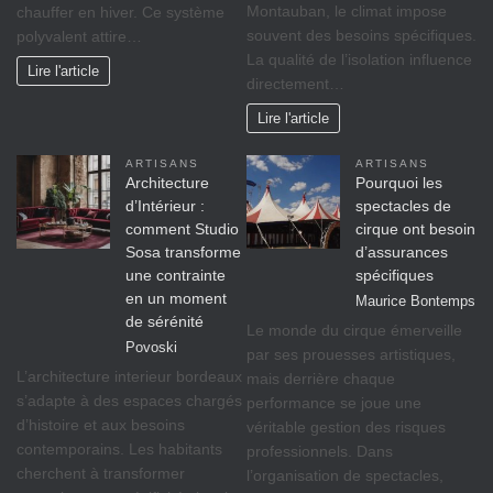
Montauban, le climat impose
chauffer en hiver. Ce système
souvent des besoins spécifiques.
polyvalent attire…
La qualité de l’isolation influence
Lire l'article
directement…
Lire l'article
ARTISANS
ARTISANS
Architecture
Pourquoi les
d’Intérieur :
spectacles de
comment Studio
cirque ont besoin
Sosa transforme
d’assurances
une contrainte
spécifiques
en un moment
Maurice Bontemps
de sérénité
Le monde du cirque émerveille
Povoski
par ses prouesses artistiques,
L’architecture interieur bordeaux
mais derrière chaque
s’adapte à des espaces chargés
performance se joue une
d’histoire et aux besoins
véritable gestion des risques
contemporains. Les habitants
professionnels. Dans
cherchent à transformer
l’organisation de spectacles,