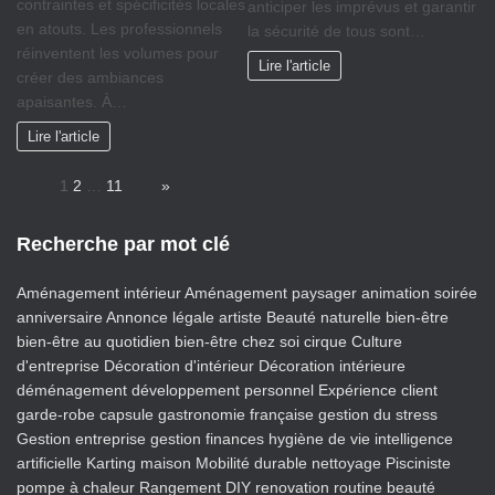
contraintes et spécificités locales
anticiper les imprévus et garantir
en atouts. Les professionnels
la sécurité de tous sont…
réinventent les volumes pour
Lire l'article
créer des ambiances
apaisantes. À…
Lire l'article
Page:
1
2
…
11
Next
»
Recherche par mot clé
Aménagement intérieur
Aménagement paysager
animation soirée
anniversaire
Annonce légale
artiste
Beauté naturelle
bien-être
bien-être au quotidien
bien-être chez soi
cirque
Culture
d'entreprise
Décoration d'intérieur
Décoration intérieure
déménagement
développement personnel
Expérience client
garde-robe capsule
gastronomie française
gestion du stress
Gestion entreprise
gestion finances
hygiène de vie
intelligence
artificielle
Karting
maison
Mobilité durable
nettoyage
Pisciniste
pompe à chaleur
Rangement DIY
renovation
routine beauté