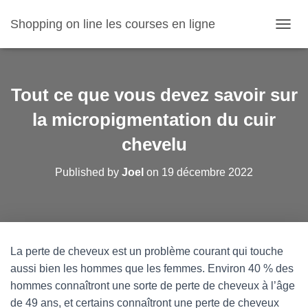
Shopping on line les courses en ligne
O
U
V
R
I
Tout ce que vous devez savoir sur
R
/
la micropigmentation du cuir
F
chevelu
E
R
M
Published by
Joel
on
19 décembre 2022
E
R
L
A
N
A
La perte de cheveux
est un problème courant qui touche
V
aussi bien les hommes que les femmes. Environ 40 % des
I
G
hommes connaîtront une sorte de perte de cheveux à l’âge
A
de 49 ans, et certains connaîtront une perte de cheveux