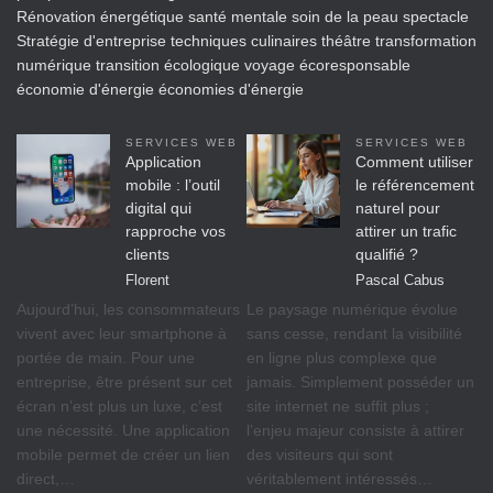
Rénovation énergétique
santé mentale
soin de la peau
spectacle
Stratégie d'entreprise
techniques culinaires
théâtre
transformation
numérique
transition écologique
voyage écoresponsable
économie d'énergie
économies d'énergie
SERVICES WEB
SERVICES WEB
Application
Comment utiliser
mobile : l’outil
le référencement
digital qui
naturel pour
rapproche vos
attirer un trafic
clients
qualifié ?
Florent
Pascal Cabus
Aujourd’hui, les consommateurs
Le paysage numérique évolue
vivent avec leur smartphone à
sans cesse, rendant la visibilité
portée de main. Pour une
en ligne plus complexe que
entreprise, être présent sur cet
jamais. Simplement posséder un
écran n’est plus un luxe, c’est
site internet ne suffit plus ;
une nécessité. Une application
l’enjeu majeur consiste à attirer
mobile permet de créer un lien
des visiteurs qui sont
direct,…
véritablement intéressés…