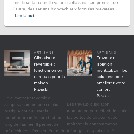
une Beauté naturelle vs artificielle sans compromis ; de
l’autre, des sérums high-tech aux formules brevetées
Lire la suite
ARTISANS
ARTISANS
Climatiseur
Travaux d
réversible :
isolation
fonctionnement
montauban : les
et atouts pour la
solutions pour
maison
améliorer votre
confort
Povoski
Povoski
Le climatiseur réversible
Les travaux d isolation
s’impose comme une solution
montauban permettent de limiter
pratique pour ajuster la
les pertes de chaleur et de
température intérieure tout au
maîtriser la consommation
long de l’année. Il permet de
d’énergie au quotidien. À
rafraîchir les pièces en été et de