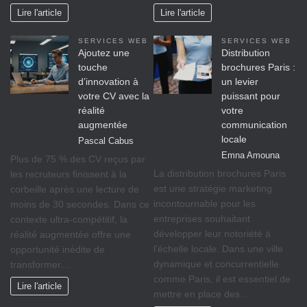
Lire l'article
Lire l'article
SERVICES WEB
SERVICES WEB
Ajoutez une
Distribution
touche
brochures Paris :
d’innovation à
un levier
votre CV avec la
puissant pour
réalité
votre
augmentée
communication
locale
Pascal Cabus
Emna Amouna
Plus de 75 % des CV reçus par
La distribution brochures Paris
les recruteurs finissent à la
est une stratégie marketing
corbeille après une lecture de
incontournable pour les
moins de 30 secondes. Dans ce
entreprises souhaitant
contexte ultra-compétitif, la
développer leur notoriété à
réalité augmentée offre une
l’échelle locale. Dans une ville
opportunité inédite de
dynamique et concurrentielle
transformer…
comme Paris, il est essentiel de
Lire l'article
mettre en place des…