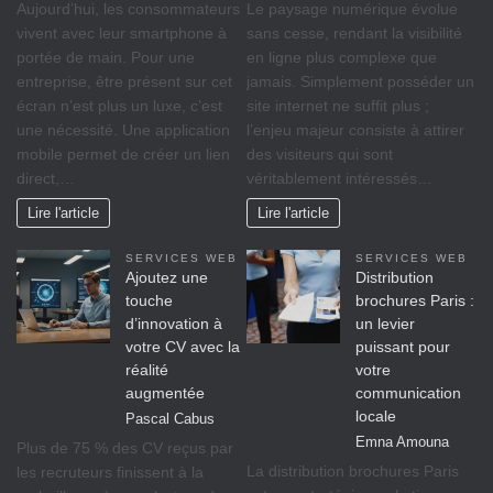
Aujourd’hui, les consommateurs
Le paysage numérique évolue
vivent avec leur smartphone à
sans cesse, rendant la visibilité
portée de main. Pour une
en ligne plus complexe que
entreprise, être présent sur cet
jamais. Simplement posséder un
écran n’est plus un luxe, c’est
site internet ne suffit plus ;
une nécessité. Une application
l’enjeu majeur consiste à attirer
mobile permet de créer un lien
des visiteurs qui sont
direct,…
véritablement intéressés…
Lire l'article
Lire l'article
SERVICES WEB
SERVICES WEB
Ajoutez une
Distribution
touche
brochures Paris :
d’innovation à
un levier
votre CV avec la
puissant pour
réalité
votre
augmentée
communication
locale
Pascal Cabus
Emna Amouna
Plus de 75 % des CV reçus par
La distribution brochures Paris
les recruteurs finissent à la