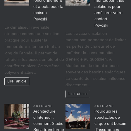
fonctionnement
montauban : les
et atouts pour la
solutions pour
maison
améliorer votre
confort
Povoski
Povoski
Le climatiseur réversible
Les travaux d isolation
s’impose comme une solution
montauban permettent de limiter
pratique pour ajuster la
les pertes de chaleur et de
température intérieure tout au
maîtriser la consommation
long de l’année. Il permet de
d’énergie au quotidien. À
rafraîchir les pièces en été et de
Montauban, le climat impose
chauffer en hiver. Ce système
souvent des besoins spécifiques.
polyvalent attire…
La qualité de l’isolation influence
Lire l'article
directement…
Lire l'article
ARTISANS
ARTISANS
Architecture
Pourquoi les
d’Intérieur :
spectacles de
comment Studio
cirque ont besoin
Sosa transforme
d’assurances