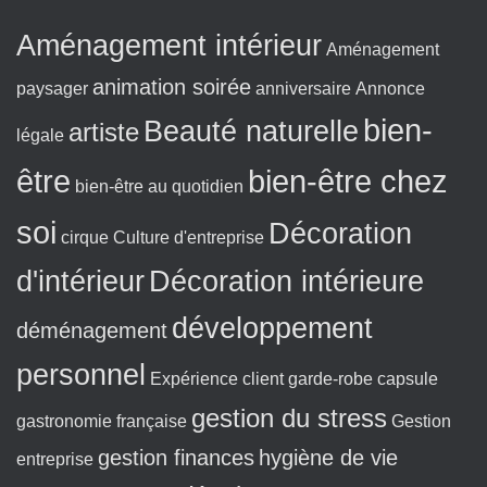
:
Aménagement intérieur
Aménagement
animation soirée
paysager
anniversaire
Annonce
bien-
Beauté naturelle
artiste
légale
être
bien-être chez
bien-être au quotidien
soi
Décoration
cirque
Culture d'entreprise
d'intérieur
Décoration intérieure
développement
déménagement
personnel
Expérience client
garde-robe capsule
gestion du stress
gastronomie française
Gestion
gestion finances
hygiène de vie
entreprise