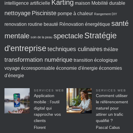
Karting
intelligence artificielle
maison
Mobilité durable
nettoyage
Pisciniste
pompe à chaleur
Rangement DIY
santé
renovation
routine beauté
Rénovation énergétique
Stratégie
mentale
spectacle
soin de la peau
d'entreprise
techniques culinaires
théâtre
transformation numérique
transition écologique
voyage écoresponsable
économie d'énergie
économies
d'énergie
SERVICES WEB
SERVICES WEB
Application
Comment utiliser
mobile : l’outil
le référencement
digital qui
naturel pour
rapproche vos
attirer un trafic
clients
qualifié ?
Florent
Pascal Cabus