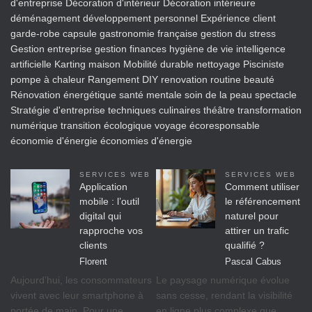
d'entreprise
Décoration d'intérieur
Décoration intérieure
déménagement
développement personnel
Expérience client
garde-robe capsule
gastronomie française
gestion du stress
Gestion entreprise
gestion finances
hygiène de vie
intelligence
artificielle
Karting
maison
Mobilité durable
nettoyage
Pisciniste
pompe à chaleur
Rangement DIY
renovation
routine beauté
Rénovation énergétique
santé mentale
soin de la peau
spectacle
Stratégie d'entreprise
techniques culinaires
théâtre
transformation
numérique
transition écologique
voyage écoresponsable
économie d'énergie
économies d'énergie
SERVICES WEB
SERVICES WEB
Application
Comment utiliser
mobile : l’outil
le référencement
digital qui
naturel pour
rapproche vos
attirer un trafic
clients
qualifié ?
Florent
Pascal Cabus
Aujourd’hui, les consommateurs
Le paysage numérique évolue
vivent avec leur smartphone à
sans cesse, rendant la visibilité
portée de main. Pour une
en ligne plus complexe que