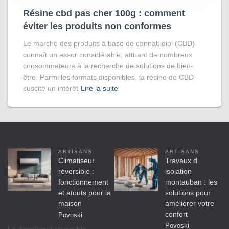
Résine cbd pas cher 100g : comment
éviter les produits non conformes
Le marché des produits à base de cannabidiol (CBD)
connaît un essor considérable, attirant de nombreux
consommateurs à la recherche de solutions de bien-
être. Parmi les formats disponibles, la résine de CBD
suscite un intérêt
Lire la suite
ARTISANS
ARTISANS
Climatiseur
Travaux d
réversible :
isolation
fonctionnement
montauban : les
et atouts pour la
solutions pour
maison
améliorer votre
confort
Povoski
Povoski
Le climatiseur réversible