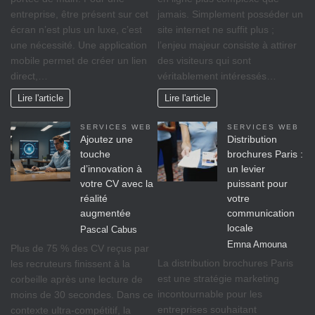
entreprise, être présent sur cet
jamais. Simplement posséder un
écran n’est plus un luxe, c’est
site internet ne suffit plus ;
une nécessité. Une application
l’enjeu majeur consiste à attirer
mobile permet de créer un lien
des visiteurs qui sont
direct,…
véritablement intéressés…
Lire l'article
Lire l'article
SERVICES WEB
SERVICES WEB
Ajoutez une
Distribution
touche
brochures Paris :
d’innovation à
un levier
votre CV avec la
puissant pour
réalité
votre
augmentée
communication
locale
Pascal Cabus
Emna Amouna
Plus de 75 % des CV reçus par
La distribution brochures Paris
les recruteurs finissent à la
est une stratégie marketing
corbeille après une lecture de
incontournable pour les
moins de 30 secondes. Dans ce
entreprises souhaitant
contexte ultra-compétitif, la