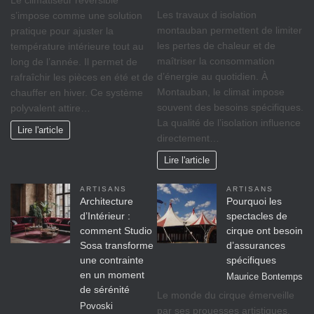
Les travaux d isolation
s’impose comme une solution
montauban permettent de limiter
pratique pour ajuster la
les pertes de chaleur et de
température intérieure tout au
maîtriser la consommation
long de l’année. Il permet de
d’énergie au quotidien. À
rafraîchir les pièces en été et de
Montauban, le climat impose
chauffer en hiver. Ce système
souvent des besoins spécifiques.
polyvalent attire…
La qualité de l’isolation influence
Lire l'article
directement…
Lire l'article
ARTISANS
ARTISANS
Architecture
Pourquoi les
d’Intérieur :
spectacles de
comment Studio
cirque ont besoin
Sosa transforme
d’assurances
une contrainte
spécifiques
en un moment
Maurice Bontemps
de sérénité
Le monde du cirque émerveille
Povoski
par ses prouesses artistiques,