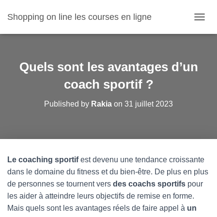
Shopping on line les courses en ligne
O
U
V
R
I
Quels sont les avantages d’un
R
/
coach sportif ?
F
E
Published by
Rakia
on
31 juillet 2023
R
M
E
R
L
A
Le coaching sportif
est devenu une tendance croissante
N
dans le domaine du fitness et du bien-être. De plus en plus
A
V
de personnes se tournent vers
des coachs sportifs
pour
I
les aider à atteindre leurs objectifs de remise en forme.
G
Mais quels sont les avantages réels de faire appel à
un
A