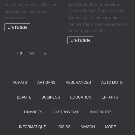
développer leur notoriété à
réalité augmentée offre une
l’échelle locale. Dans une ville
opportunité inédite de
dynamique et concurrentielle
transformer…
comme Paris, il est essentiel de
Lire l'article
mettre en place des…
Lire l'article
Page:
1
2
…
10
Next
»
ACHATS
ARTISANS
ASSURANCES
AUTO MOTO
BEAUTÉ
BUSINESS
EDUCATION
ENFANTS
FINANCES
GASTRONOMIE
IMMOBILIER
INFORMATIQUE
LOISIRS
MAISON
MODE