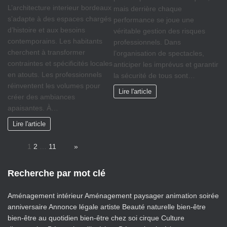
L’architecture interieur bordeaux
mais derrière chaque
s’adapte à des espaces chargés
performance se joue une
d’histoire et aux besoins
véritable gestion des risques
contemporains. Les habitants
professionnels. Dans
cherchent à transformer
l’organisation de spectacles,
contraintes et spécificités locales
anticiper les imprévus et garantir
en atouts. Les professionnels
la sécurité de tous sont…
réinventent les volumes pour
Lire l'article
créer des ambiances
apaisantes. À…
Lire l'article
Page:
1
2
…
11
Next
»
Recherche par mot clé
Aménagement intérieur
Aménagement paysager
animation soirée
anniversaire
Annonce légale
artiste
Beauté naturelle
bien-être
bien-être au quotidien
bien-être chez soi
cirque
Culture