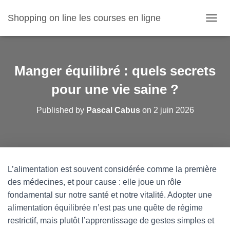
Shopping on line les courses en ligne
O
U
V
R
I
Manger équilibré : quels secrets
R
/
pour une vie saine ?
F
E
Published by
Pascal Cabus
on
2 juin 2026
R
M
E
R
L
A
L’alimentation est souvent considérée comme la première
N
des médecines, et pour cause : elle joue un rôle
A
V
fondamental sur notre santé et notre vitalité. Adopter une
I
alimentation équilibrée n’est pas une quête de régime
G
restrictif, mais plutôt l’apprentissage de gestes simples et
A