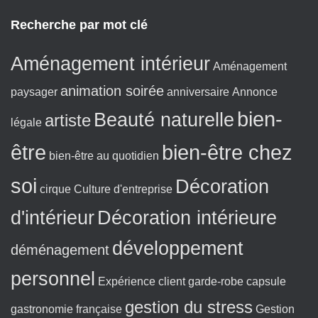
a
e
g
x
Recherche par mot clé
e
t
:
Aménagement intérieur
Aménagement
animation soirée
paysager
anniversaire
Annonce
bien-
Beauté naturelle
artiste
légale
être
bien-être chez
bien-être au quotidien
soi
Décoration
cirque
Culture d'entreprise
d'intérieur
Décoration intérieure
développement
déménagement
personnel
Expérience client
garde-robe capsule
gestion du stress
gastronomie française
Gestion