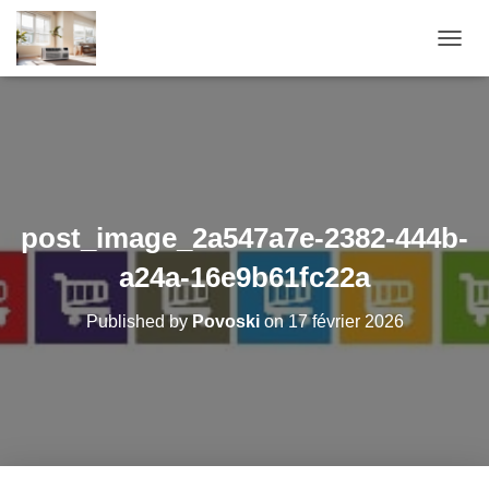
O
U
V
R
I
R
/
F
E
post_image_2a547a7e-2382-444b-
R
M
a24a-16e9b61fc22a
E
R
Published by
Povoski
on
17 février 2026
L
A
N
A
V
I
G
A