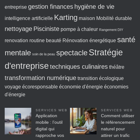
gestion finances
hygiène de vie
entreprise
Karting
intelligence artificielle
maison
Mobilité durable
nettoyage
Pisciniste
pompe à chaleur
Rangement DIY
santé
renovation
routine beauté
Rénovation énergétique
Stratégie
mentale
spectacle
soin de la peau
d'entreprise
techniques culinaires
théâtre
transformation numérique
transition écologique
voyage écoresponsable
économie d'énergie
économies
d'énergie
SERVICES WEB
SERVICES WEB
Application
Comment utiliser
mobile : l’outil
le référencement
digital qui
naturel pour
rapproche vos
attirer un trafic