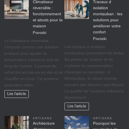
Climatiseur
Travaux d
réversible :
isolation
fonctionnement
montauban : les
et atouts pour la
solutions pour
maison
améliorer votre
confort
Povoski
Povoski
Le climatiseur réversible
Les travaux d isolation
s’impose comme une solution
montauban permettent de limiter
pratique pour ajuster la
les pertes de chaleur et de
température intérieure tout au
maîtriser la consommation
long de l’année. Il permet de
d’énergie au quotidien. À
rafraîchir les pièces en été et de
Montauban, le climat impose
chauffer en hiver. Ce système
souvent des besoins spécifiques.
polyvalent attire…
La qualité de l’isolation influence
Lire l'article
directement…
Lire l'article
ARTISANS
ARTISANS
Architecture
Pourquoi les