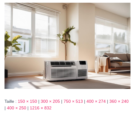
T
I
O
N
Taille :
150 × 150
|
300 × 205
|
750 × 513
|
400 × 274
|
360 × 240
|
400 × 250
|
1216 × 832