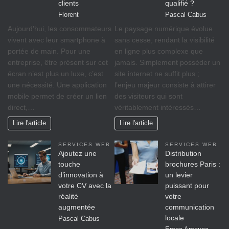
clients
qualifié ?
Florent
Pascal Cabus
Aujourd’hui, les consommateurs
Le paysage numérique évolue
vivent avec leur smartphone à
sans cesse, rendant la visibilité
portée de main. Pour une
en ligne plus complexe que
entreprise, être présent sur cet
jamais. Simplement posséder un
écran n’est plus un luxe, c’est
site internet ne suffit plus ;
une nécessité. Une application
l’enjeu majeur consiste à attirer
mobile permet de créer un lien
des visiteurs qui sont
direct,…
véritablement intéressés…
Lire l'article
Lire l'article
SERVICES WEB
SERVICES WEB
Ajoutez une
Distribution
touche
brochures Paris :
d’innovation à
un levier
votre CV avec la
puissant pour
réalité
votre
augmentée
communication
locale
Pascal Cabus