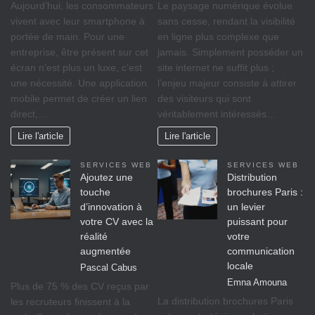
Aujourd’hui, les consommateurs
Le paysage numérique évolue
vivent avec leur smartphone à
sans cesse, rendant la visibilité
portée de main. Pour une
en ligne plus complexe que
entreprise, être présent sur cet
jamais. Simplement posséder un
écran n’est plus un luxe, c’est
site internet ne suffit plus ;
une nécessité. Une application
l’enjeu majeur consiste à attirer
mobile permet de créer un lien
des visiteurs qui sont
direct,…
véritablement intéressés…
Lire l'article
Lire l'article
SERVICES WEB
SERVICES WEB
Ajoutez une
Distribution
touche
brochures Paris :
d’innovation à
un levier
votre CV avec la
puissant pour
réalité
votre
augmentée
communication
locale
Pascal Cabus
Emna Amouna
Plus de 75 % des CV reçus par
La distribution brochures Paris
les recruteurs finissent à la