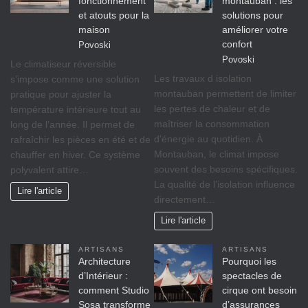
fonctionnement
montauban : les
et atouts pour la
solutions pour
maison
améliorer votre
confort
Povoski
Povoski
Le climatiseur réversible
Les travaux d isolation
s’impose comme une solution
montauban permettent de limiter
pratique pour ajuster la
les pertes de chaleur et de
température intérieure tout au
maîtriser la consommation
long de l’année. Il permet de
d’énergie au quotidien. À
rafraîchir les pièces en été et de
Montauban, le climat impose
chauffer en hiver. Ce système
souvent des besoins spécifiques.
polyvalent attire…
La qualité de l’isolation influence
Lire l'article
directement…
Lire l'article
ARTISANS
ARTISANS
Architecture
Pourquoi les
d’Intérieur :
spectacles de
comment Studio
cirque ont besoin
Sosa transforme
d’assurances