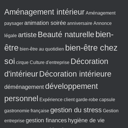
:
Aménagement intérieur
Aménagement
animation soirée
paysager
anniversaire
Annonce
bien-
Beauté naturelle
artiste
légale
être
bien-être chez
bien-être au quotidien
soi
Décoration
cirque
Culture d'entreprise
d'intérieur
Décoration intérieure
développement
déménagement
personnel
Expérience client
garde-robe capsule
gestion du stress
gastronomie française
Gestion
gestion finances
hygiène de vie
entreprise