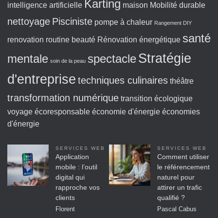
Karting
intelligence artificielle
maison
Mobilité durable
nettoyage
Pisciniste
pompe à chaleur
Rangement DIY
santé
renovation
routine beauté
Rénovation énergétique
Stratégie
mentale
spectacle
soin de la peau
d'entreprise
techniques culinaires
théâtre
transformation numérique
transition écologique
voyage écoresponsable
économie d'énergie
économies
d'énergie
SERVICES WEB
SERVICES WEB
Application
Comment utiliser
mobile : l’outil
le référencement
digital qui
naturel pour
rapproche vos
attirer un trafic
clients
qualifié ?
Florent
Pascal Cabus