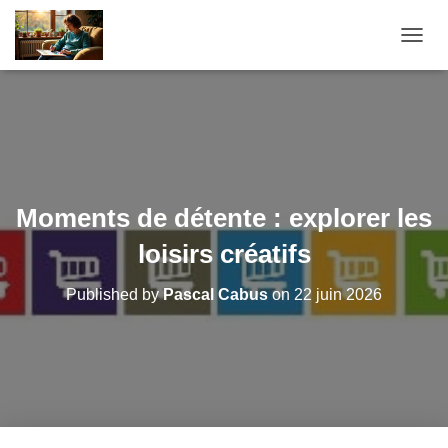
O
U
V
R
I
R
/
F
E
Moments de détente : explorer les
R
M
loisirs créatifs
E
R
Published by
Pascal Cabus
on
22 juin 2026
L
A
N
A
V
I
G
A