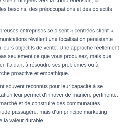
se soient dirigées vers la compréhension, la
des besoins, des préoccupations et des objectifs
reuses entreprises se disent « centrées client »,
unications révèlent une focalisation persistante
ou leurs objectifs de vente. Une approche réellement
 pas seulement ce que vous produisez, mais que
t en l’aidant à résoudre ses problèmes ou à
rche proactive et empathique.
nt souvent reconnus pour leur capacité à se
ntation leur permet d’innover de manière pertinente,
u marché et de construire des communautés
ne mode passagère, mais d’un principe marketing
e la valeur durable.