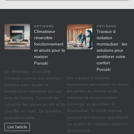
ARTISANS
ARTISANS
Climatiseur
Travaux d
réversible :
isolation
fonctionnement
montauban : les
et atouts pour la
solutions pour
maison
améliorer votre
confort
Povoski
Povoski
Le climatiseur réversible
Les travaux d isolation
s’impose comme une solution
montauban permettent de limiter
pratique pour ajuster la
les pertes de chaleur et de
température intérieure tout au
maîtriser la consommation
long de l’année. Il permet de
d’énergie au quotidien. À
rafraîchir les pièces en été et de
Montauban, le climat impose
chauffer en hiver. Ce système
souvent des besoins spécifiques.
polyvalent attire…
La qualité de l’isolation influence
Lire l'article
directement…