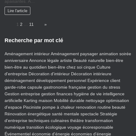
apaisantes. À…
Lire l'article
Page:
1
2
…
11
Next
»
Recherche par mot clé
Aménagement intérieur
Aménagement paysager
animation soirée
anniversaire
Annonce légale
artiste
Beauté naturelle
bien-être
bien-être au quotidien
bien-être chez soi
cirque
Culture
d'entreprise
Décoration d'intérieur
Décoration intérieure
déménagement
développement personnel
Expérience client
garde-robe capsule
gastronomie française
gestion du stress
Gestion entreprise
gestion finances
hygiène de vie
intelligence
artificielle
Karting
maison
Mobilité durable
nettoyage
optimisation
d'espace
Pisciniste
pompe à chaleur
renovation
routine beauté
Rénovation énergétique
santé mentale
spectacle
Stratégie
d'entreprise
techniques culinaires
théâtre
transformation
numérique
transition écologique
voyage écoresponsable
Événementiel
économie d'énergie
économies d'énergie