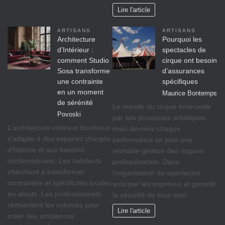
Lire l'article
ARTISANS
ARTISANS
Architecture
Pourquoi les
d’Intérieur :
spectacles de
comment Studio
cirque ont besoin
Sosa transforme
d’assurances
une contrainte
spécifiques
en un moment
Maurice Bontemps
de sérénité
Le monde du cirque émerveille
Povoski
par ses prouesses artistiques,
L’architecture interieur bordeaux
mais derrière chaque
s’adapte à des espaces chargés
performance se joue une
d’histoire et aux besoins
véritable gestion des risques
contemporains. Les habitants
professionnels. Dans
cherchent à transformer
l’organisation de spectacles,
contraintes et spécificités locales
anticiper les imprévus et garantir
en atouts. Les professionnels
la sécurité de tous sont…
réinventent les volumes pour
Lire l'article
créer des ambiances