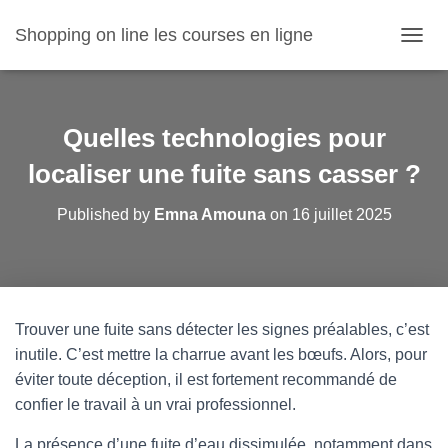
Shopping on line les courses en ligne
O
U
V
R
I
Quelles technologies pour
R
/
localiser une fuite sans casser ?
F
E
Published by
Emna Amouna
on
16 juillet 2025
R
M
E
R
L
A
Trouver une fuite sans détecter les signes préalables, c’est
N
inutile. C’est mettre la charrue avant les bœufs. Alors, pour
A
V
éviter toute déception, il est fortement recommandé de
I
confier le travail à un vrai professionnel.
G
A
La présence d’une fuite d’eau dissimulée, notamment dans