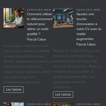
SERVICES WEB
SERVICES WEB
Comment utiliser
Ajoutez une
le référencement
touche
naturel pour
d’innovation à
attirer un trafic
votre CV avec la
qualifié ?
réalité
augmentée
Pascal Cabus
Pascal Cabus
Le paysage numérique évolue
Plus de 75 % des CV reçus par
sans cesse, rendant la visibilité
les recruteurs finissent à la
en ligne plus complexe que
corbeille après une lecture de
jamais. Simplement posséder un
moins de 30 secondes. Dans ce
site internet ne suffit plus ;
contexte ultra-compétitif, la
l’enjeu majeur consiste à attirer
réalité augmentée offre une
des visiteurs qui sont
opportunité inédite de
véritablement intéressés…
transformer…
Lire l'article
Lire l'article
SERVICES WEB
SERVICES WEB