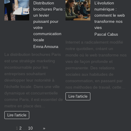
Distribution
L’évolution
brochures Paris :
numérique :
un levier
comment le web
puissant pour
transforme nos
votre
vies
communication
Pascal Cabus
locale
Internet a radicalement modifié
Emna Amouna
notre quotidien, créant un
La distribution brochures Paris
monde où le web transforme nos
est une stratégie marketing
vies de façon profonde et
incontournable pour les
permanente. Des relations
entreprises souhaitant
sociales aux habitudes de
développer leur notoriété à
consommation, en passant par
l’échelle locale. Dans une ville
nos méthodes de travail, cette…
dynamique et concurrentielle
Lire l'article
comme Paris, il est essentiel de
mettre en place des…
Lire l'article
Page:
1
2
…
10
Next
»