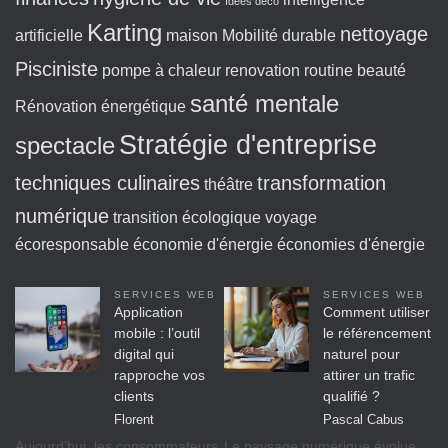
Idées déco
Karting
nettoyage
artificielle
maison
Mobilité durable
Pisciniste
pompe à chaleur
renovation
routine beauté
santé mentale
Rénovation énergétique
Stratégie d'entreprise
spectacle
techniques culinaires
transformation
théâtre
numérique
transition écologique
voyage
écoresponsable
économie d'énergie
économies d'énergie
SERVICES WEB
SERVICES WEB
Application
Comment utiliser
mobile : l’outil
le référencement
digital qui
naturel pour
rapproche vos
attirer un trafic
clients
qualifié ?
Florent
Pascal Cabus
Aujourd’hui, les consommateurs
Le paysage numérique évolue