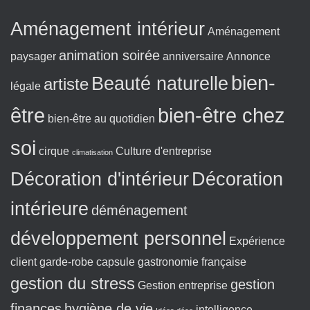
:
Aménagement intérieur
Aménagement
animation soirée
paysager
anniversaire
Annonce
bien-
Beauté naturelle
artiste
légale
être
bien-être chez
bien-être au quotidien
soi
cirque
Culture d'entreprise
climatisation
Décoration d'intérieur
Décoration
intérieure
déménagement
développement personnel
Expérience
client
garde-robe capsule
gastronomie française
gestion du stress
gestion
Gestion entreprise
finances
hygiène de vie
intelligence