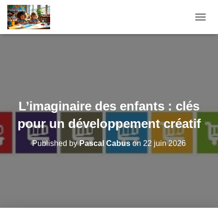
O
U
V
R
I
R
/
F
E
L’imaginaire des enfants : clés
R
M
pour un développement créatif
E
R
Published by
Pascal Cabus
on
22 juin 2026
L
A
N
A
V
I
G
A