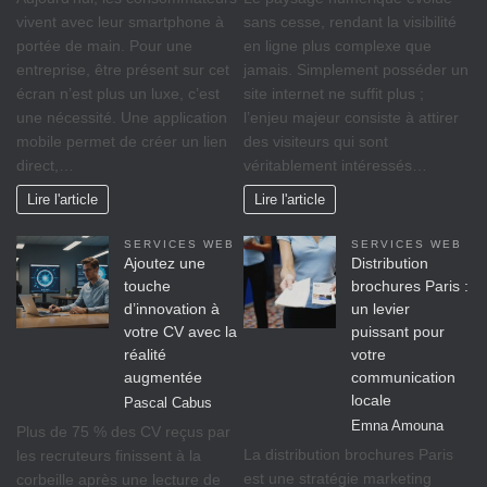
vivent avec leur smartphone à
sans cesse, rendant la visibilité
portée de main. Pour une
en ligne plus complexe que
entreprise, être présent sur cet
jamais. Simplement posséder un
écran n’est plus un luxe, c’est
site internet ne suffit plus ;
une nécessité. Une application
l’enjeu majeur consiste à attirer
mobile permet de créer un lien
des visiteurs qui sont
direct,…
véritablement intéressés…
Lire l'article
Lire l'article
SERVICES WEB
SERVICES WEB
Ajoutez une
Distribution
touche
brochures Paris :
d’innovation à
un levier
votre CV avec la
puissant pour
réalité
votre
augmentée
communication
locale
Pascal Cabus
Emna Amouna
Plus de 75 % des CV reçus par
La distribution brochures Paris
les recruteurs finissent à la
est une stratégie marketing
corbeille après une lecture de