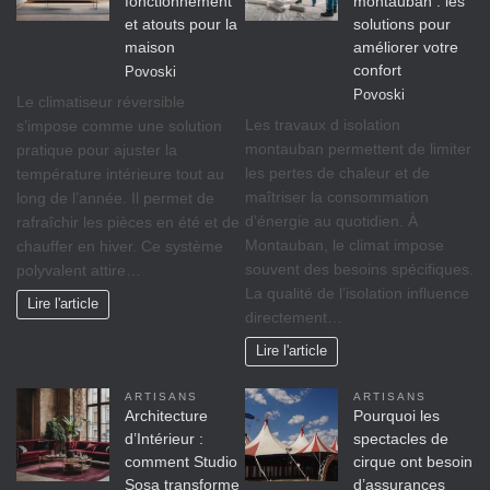
fonctionnement
montauban : les
et atouts pour la
solutions pour
maison
améliorer votre
confort
Povoski
Povoski
Le climatiseur réversible
Les travaux d isolation
s’impose comme une solution
montauban permettent de limiter
pratique pour ajuster la
les pertes de chaleur et de
température intérieure tout au
maîtriser la consommation
long de l’année. Il permet de
d’énergie au quotidien. À
rafraîchir les pièces en été et de
Montauban, le climat impose
chauffer en hiver. Ce système
souvent des besoins spécifiques.
polyvalent attire…
La qualité de l’isolation influence
Lire l'article
directement…
Lire l'article
ARTISANS
ARTISANS
Architecture
Pourquoi les
d’Intérieur :
spectacles de
comment Studio
cirque ont besoin
Sosa transforme
d’assurances