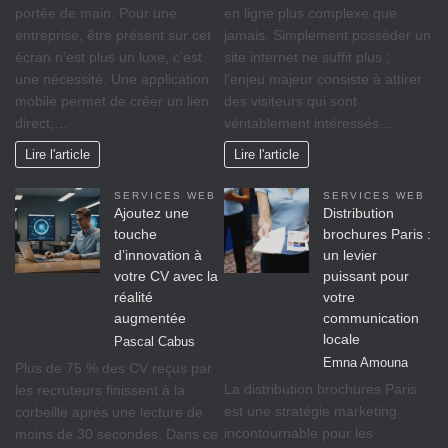
portée de main. Pour une
en ligne plus complexe que
entreprise, être présent sur cet
jamais. Simplement posséder un
écran n’est plus un luxe, c’est
site internet ne suffit plus ;
une nécessité. Une application
l’enjeu majeur consiste à attirer
mobile permet de créer un lien
des visiteurs qui sont
direct,…
véritablement intéressés…
Lire l'article
Lire l'article
SERVICES WEB
SERVICES WEB
Ajoutez une
Distribution
touche
brochures Paris :
d’innovation à
un levier
votre CV avec la
puissant pour
réalité
votre
augmentée
communication
locale
Pascal Cabus
Emna Amouna
Plus de 75 % des CV reçus par
La distribution brochures Paris
les recruteurs finissent à la
est une stratégie marketing
corbeille après une lecture de
incontournable pour les
moins de 30 secondes. Dans ce