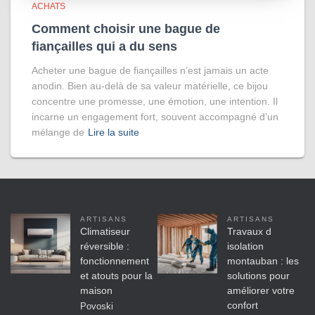
ACHATS
Comment choisir une bague de
fiançailles qui a du sens
Acheter une bague de fiançailles n’est jamais un acte
anodin. Bien au-delà de sa valeur matérielle, ce bijou
concentre une promesse, une émotion, une intention. Il
incarne un engagement fort, souvent accompagné d’un
mélange de
Lire la suite
ARTISANS
ARTISANS
Climatiseur
Travaux d
réversible :
isolation
fonctionnement
montauban : les
et atouts pour la
solutions pour
maison
améliorer votre
confort
Povoski