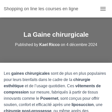
Shopping on line les courses en ligne
O
U
V
R
I
La Gaine chirurgicale
R
/
Published by
Kael Ricco
on
4 décembre 2024
F
E
R
M
E
R
Les
gaines chirurgicales
sont de plus en plus populaires
L
A
pour leurs bienfaits dans le cadre de la
chirurgie
N
esthétique
et de l’usage quotidien. Ces
vêtements de
A
compression
sur mesure, fabriqués à partir de tissus
V
innovants comme le
Powernet
, sont conçus pour offrir
I
G
soutien, confort et efficacité après une
liposuccion
, une
A
chirurgie post-grossesse
, ou même après des