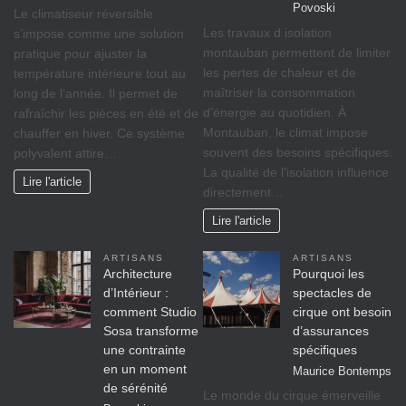
Povoski
Le climatiseur réversible
Les travaux d isolation
s’impose comme une solution
montauban permettent de limiter
pratique pour ajuster la
les pertes de chaleur et de
température intérieure tout au
maîtriser la consommation
long de l’année. Il permet de
d’énergie au quotidien. À
rafraîchir les pièces en été et de
Montauban, le climat impose
chauffer en hiver. Ce système
souvent des besoins spécifiques.
polyvalent attire…
La qualité de l’isolation influence
Lire l'article
directement…
Lire l'article
ARTISANS
ARTISANS
Architecture
Pourquoi les
d’Intérieur :
spectacles de
comment Studio
cirque ont besoin
Sosa transforme
d’assurances
une contrainte
spécifiques
en un moment
Maurice Bontemps
de sérénité
Le monde du cirque émerveille