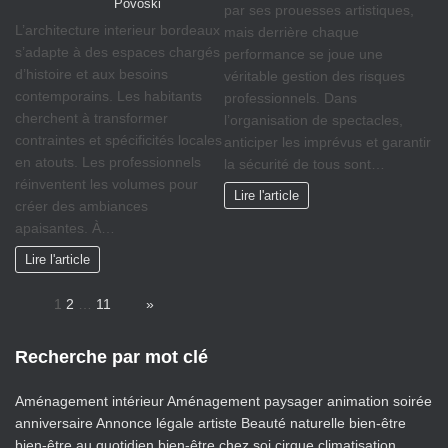
Povoski
par ses prouesses artistiques,
L’architecture interieur bordeaux
mais derrière chaque
s’adapte à des espaces chargés
performance se joue une
d’histoire et aux besoins
véritable gestion des risques
contemporains. Les habitants
professionnels. Dans
cherchent à transformer
l’organisation de spectacles,
contraintes et spécificités locales
anticiper les imprévus et garantir
en atouts. Les professionnels
la sécurité de tous sont…
réinventent les volumes pour
Lire l'article
créer des ambiances
apaisantes. À…
Lire l'article
Page:
1
2
…
11
Next
»
Recherche par mot clé
Aménagement intérieur
Aménagement paysager
animation soirée
anniversaire
Annonce légale
artiste
Beauté naturelle
bien-être
bien-être au quotidien
bien-être chez soi
cirque
climatisation