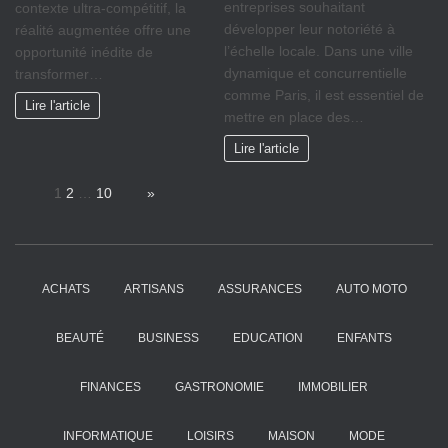
entreprises souhaitant
contexte ultra-compétitif, la
développer leur notoriété à
réalité augmentée offre une
l’échelle locale. Dans une ville
opportunité inédite de
dynamique et concurrentielle
transformer…
comme Paris, il est essentiel de
Lire l'article
mettre en place des…
Lire l'article
Page:
1
2
…
10
Next
»
ACHATS
ARTISANS
ASSURANCES
AUTO MOTO
BEAUTÉ
BUSINESS
EDUCATION
ENFANTS
FINANCES
GASTRONOMIE
IMMOBILIER
INFORMATIQUE
LOISIRS
MAISON
MODE