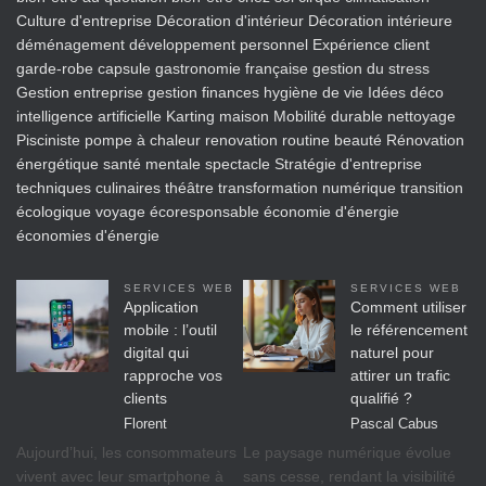
Culture d'entreprise
Décoration d'intérieur
Décoration intérieure
déménagement
développement personnel
Expérience client
garde-robe capsule
gastronomie française
gestion du stress
Gestion entreprise
gestion finances
hygiène de vie
Idées déco
intelligence artificielle
Karting
maison
Mobilité durable
nettoyage
Pisciniste
pompe à chaleur
renovation
routine beauté
Rénovation
énergétique
santé mentale
spectacle
Stratégie d'entreprise
techniques culinaires
théâtre
transformation numérique
transition
écologique
voyage écoresponsable
économie d'énergie
économies d'énergie
SERVICES WEB
SERVICES WEB
Application
Comment utiliser
mobile : l’outil
le référencement
digital qui
naturel pour
rapproche vos
attirer un trafic
clients
qualifié ?
Florent
Pascal Cabus
Aujourd’hui, les consommateurs
Le paysage numérique évolue
vivent avec leur smartphone à
sans cesse, rendant la visibilité