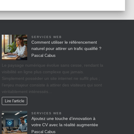
SERVICES WEB
Comment utiliser le référencement
naturel pour attirer un trafic qualifié ?
Pascal Cabus
Le paysage numérique évolue sans cesse, rendant la
visibilité en ligne plus complexe que jamais.
Simplement posséder un site internet ne suffit plus ;
l’enjeu majeur consiste à attirer des visiteurs qui sont
véritablement intéressés…
Lire l'article
SERVICES WEB
Ajoutez une touche d’innovation à
votre CV avec la réalité augmentée
Pascal Cabus