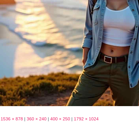
1536 × 878
|
360 × 240
|
400 × 250
|
1792 × 1024