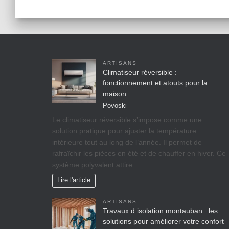
ARTISANS
Climatiseur réversible :
fonctionnement et atouts pour la
maison
Povoski
Le climatiseur réversible s’impose comme une
solution pratique pour ajuster la température
intérieure tout au long de l’année. Il permet de
rafraîchir les pièces en été et de chauffer en hiver. Ce
système polyvalent attire…
Lire l'article
ARTISANS
Travaux d isolation montauban : les
solutions pour améliorer votre confort