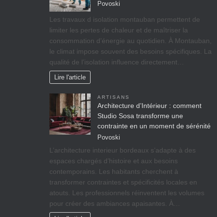
Povoski
Les travaux d isolation montauban permettent de
limiter les pertes de chaleur et de maîtriser la
consommation d’énergie au quotidien. À Montauban,
le climat impose souvent des besoins spécifiques. La
qualité de l’isolation influence directement…
Lire l'article
ARTISANS
Architecture d’Intérieur : comment
Studio Sosa transforme une
contrainte en un moment de sérénité
Povoski
L’architecture interieur bordeaux s’adapte à des
espaces chargés d’histoire et aux besoins
contemporains. Les habitants cherchent à
transformer contraintes et spécificités locales en
atouts. Les professionnels réinventent les volumes
pour créer des ambiances apaisantes. À…