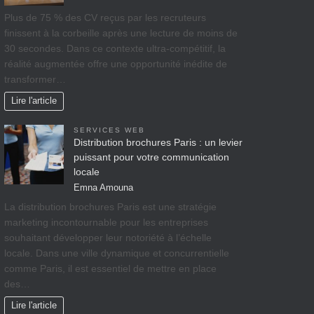
Plus de 75 % des CV reçus par les recruteurs
finissent à la corbeille après une lecture de moins de
30 secondes. Dans ce contexte ultra-compétitif, la
réalité augmentée offre une opportunité inédite de
transformer…
Lire l'article
SERVICES WEB
Distribution brochures Paris : un levier
puissant pour votre communication
locale
Emna Amouna
La distribution brochures Paris est une stratégie
marketing incontournable pour les entreprises
souhaitant développer leur notoriété à l’échelle
locale. Dans une ville dynamique et concurrentielle
comme Paris, il est essentiel de mettre en place
des…
Lire l'article