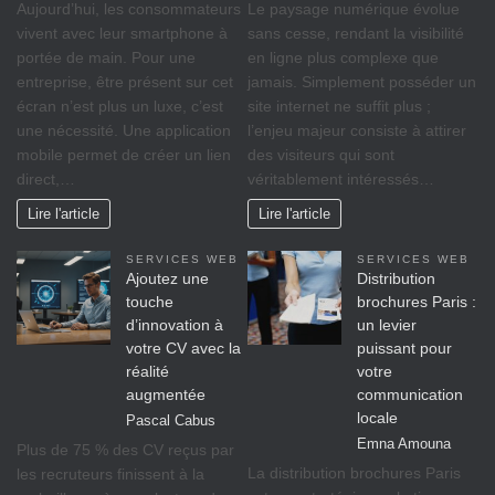
Aujourd’hui, les consommateurs
Le paysage numérique évolue
vivent avec leur smartphone à
sans cesse, rendant la visibilité
portée de main. Pour une
en ligne plus complexe que
entreprise, être présent sur cet
jamais. Simplement posséder un
écran n’est plus un luxe, c’est
site internet ne suffit plus ;
une nécessité. Une application
l’enjeu majeur consiste à attirer
mobile permet de créer un lien
des visiteurs qui sont
direct,…
véritablement intéressés…
Lire l'article
Lire l'article
SERVICES WEB
SERVICES WEB
Ajoutez une
Distribution
touche
brochures Paris :
d’innovation à
un levier
votre CV avec la
puissant pour
réalité
votre
augmentée
communication
locale
Pascal Cabus
Emna Amouna
Plus de 75 % des CV reçus par
La distribution brochures Paris
les recruteurs finissent à la