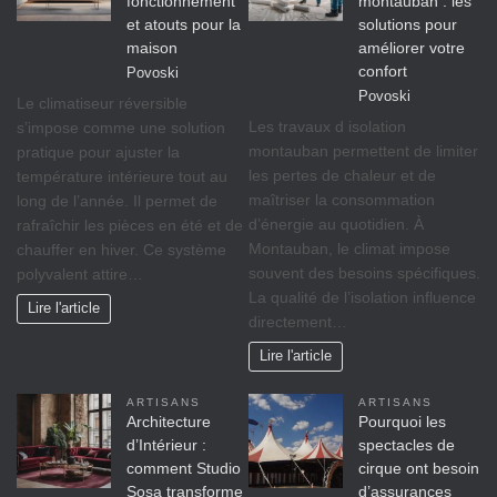
fonctionnement
montauban : les
et atouts pour la
solutions pour
maison
améliorer votre
confort
Povoski
Povoski
Le climatiseur réversible
Les travaux d isolation
s’impose comme une solution
montauban permettent de limiter
pratique pour ajuster la
les pertes de chaleur et de
température intérieure tout au
maîtriser la consommation
long de l’année. Il permet de
d’énergie au quotidien. À
rafraîchir les pièces en été et de
Montauban, le climat impose
chauffer en hiver. Ce système
souvent des besoins spécifiques.
polyvalent attire…
La qualité de l’isolation influence
Lire l'article
directement…
Lire l'article
ARTISANS
ARTISANS
Architecture
Pourquoi les
d’Intérieur :
spectacles de
comment Studio
cirque ont besoin
Sosa transforme
d’assurances