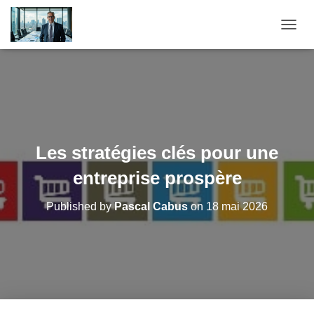
O
U
V
R
I
R
/
F
E
Les stratégies clés pour une
R
M
entreprise prospère
E
R
Published by
Pascal Cabus
on
18 mai 2026
L
A
N
A
V
I
G
A