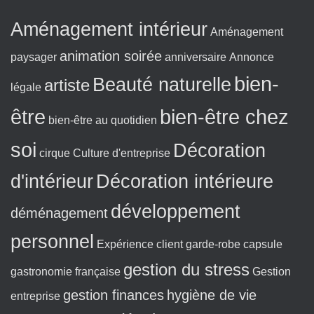
:
Aménagement intérieur
Aménagement
animation soirée
paysager
anniversaire
Annonce
bien-
Beauté naturelle
artiste
légale
être
bien-être chez
bien-être au quotidien
soi
Décoration
cirque
Culture d'entreprise
d'intérieur
Décoration intérieure
développement
déménagement
personnel
Expérience client
garde-robe capsule
gestion du stress
gastronomie française
Gestion
gestion finances
hygiène de vie
entreprise