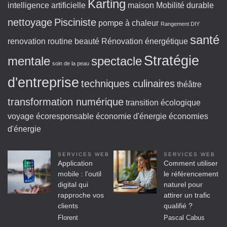
Karting
intelligence artificielle
maison
Mobilité durable
nettoyage
Pisciniste
pompe à chaleur
Rangement DIY
santé
renovation
routine beauté
Rénovation énergétique
Stratégie
mentale
spectacle
soin de la peau
d'entreprise
techniques culinaires
théâtre
transformation numérique
transition écologique
voyage écoresponsable
économie d'énergie
économies
d'énergie
SERVICES WEB
SERVICES WEB
Application
Comment utiliser
mobile : l’outil
le référencement
digital qui
naturel pour
rapproche vos
attirer un trafic
clients
qualifié ?
Florent
Pascal Cabus