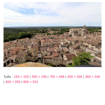
T
I
O
N
Taille :
150 × 150
|
300 × 199
|
750 × 498
|
400 × 266
|
360 × 240
|
400 × 250
|
800 × 531