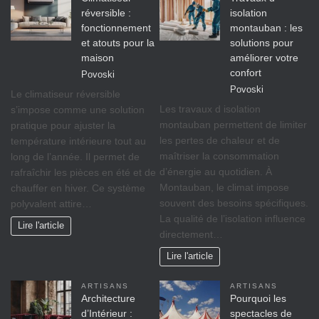
réversible :
isolation
fonctionnement
montauban : les
et atouts pour la
solutions pour
maison
améliorer votre
confort
Povoski
Povoski
Le climatiseur réversible
Les travaux d isolation
s’impose comme une solution
montauban permettent de limiter
pratique pour ajuster la
les pertes de chaleur et de
température intérieure tout au
maîtriser la consommation
long de l’année. Il permet de
d’énergie au quotidien. À
rafraîchir les pièces en été et de
Montauban, le climat impose
chauffer en hiver. Ce système
souvent des besoins spécifiques.
polyvalent attire…
La qualité de l’isolation influence
Lire l'article
directement…
Lire l'article
ARTISANS
ARTISANS
Architecture
Pourquoi les
d’Intérieur :
spectacles de