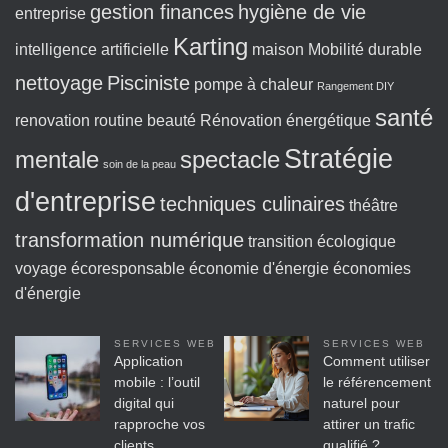
gestion finances
hygiène de vie
entreprise
Karting
intelligence artificielle
maison
Mobilité durable
nettoyage
Pisciniste
pompe à chaleur
Rangement DIY
santé
renovation
routine beauté
Rénovation énergétique
Stratégie
mentale
spectacle
soin de la peau
d'entreprise
techniques culinaires
théâtre
transformation numérique
transition écologique
voyage écoresponsable
économie d'énergie
économies
d'énergie
SERVICES WEB
SERVICES WEB
Application
Comment utiliser
mobile : l’outil
le référencement
digital qui
naturel pour
rapproche vos
attirer un trafic
clients
qualifié ?