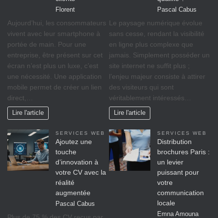
Florent
Pascal Cabus
Aujourd’hui, les consommateurs
Le paysage numérique évolue
vivent avec leur smartphone à
sans cesse, rendant la visibilité
portée de main. Pour une
en ligne plus complexe que
entreprise, être présent sur cet
jamais. Simplement posséder un
écran n’est plus un luxe, c’est
site internet ne suffit plus ;
une nécessité. Une application
l’enjeu majeur consiste à attirer
mobile permet de créer un lien
des visiteurs qui sont
direct,…
véritablement intéressés…
Lire l'article
Lire l'article
SERVICES WEB
SERVICES WEB
Ajoutez une
Distribution
touche
brochures Paris :
d’innovation à
un levier
votre CV avec la
puissant pour
réalité
votre
augmentée
communication
locale
Pascal Cabus
Emna Amouna
Plus de 75 % des CV reçus par