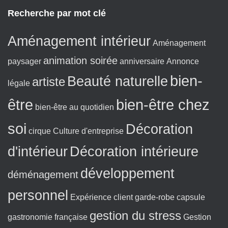
g
x
Recherche par mot clé
e
t
:
Aménagement intérieur
Aménagement
animation soirée
paysager
anniversaire
Annonce
bien-
Beauté naturelle
artiste
légale
être
bien-être chez
bien-être au quotidien
soi
Décoration
cirque
Culture d'entreprise
d'intérieur
Décoration intérieure
développement
déménagement
personnel
Expérience client
garde-robe capsule
gestion du stress
gastronomie française
Gestion