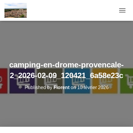
O
U
V
R
I
R
/
F
E
camping-en-drome-provencale-
R
M
2_2026-02-09_120421_6a58e23c
E
R
Published by
Florent
on
10 février 2026
L
A
N
A
V
I
G
A