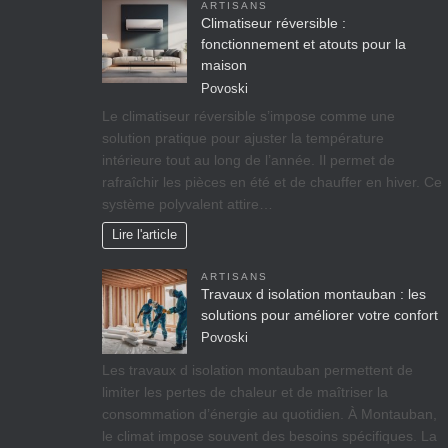
ARTISANS
Climatiseur réversible :
fonctionnement et atouts pour la
maison
Povoski
Le climatiseur réversible s’impose comme une
solution pratique pour ajuster la température
intérieure tout au long de l’année. Il permet de
rafraîchir les pièces en été et de chauffer en hiver. Ce
système polyvalent attire…
Lire l'article
ARTISANS
Travaux d isolation montauban : les
solutions pour améliorer votre confort
Povoski
Les travaux d isolation montauban permettent de
limiter les pertes de chaleur et de maîtriser la
consommation d’énergie au quotidien. À Montauban,
le climat impose souvent des besoins spécifiques. La