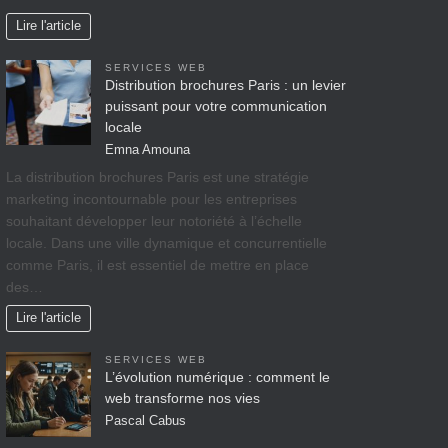
Lire l'article
SERVICES WEB
Distribution brochures Paris : un levier
puissant pour votre communication
locale
Emna Amouna
La distribution brochures Paris est une stratégie
marketing incontournable pour les entreprises
souhaitant développer leur notoriété à l’échelle
locale. Dans une ville dynamique et concurrentielle
comme Paris, il est essentiel de mettre en place
des…
Lire l'article
SERVICES WEB
L’évolution numérique : comment le
web transforme nos vies
Pascal Cabus