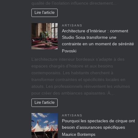
qualité de l’isolation influence directement…
Lire l'article
ARTISANS
Architecture d’Intérieur : comment
Studio Sosa transforme une
contrainte en un moment de sérénité
Povoski
L’architecture interieur bordeaux s’adapte à des
espaces chargés d’histoire et aux besoins
contemporains. Les habitants cherchent à
transformer contraintes et spécificités locales en
atouts. Les professionnels réinventent les volumes
pour créer des ambiances apaisantes. À…
Lire l'article
ARTISANS
Pourquoi les spectacles de cirque ont
besoin d’assurances spécifiques
Maurice Bontemps