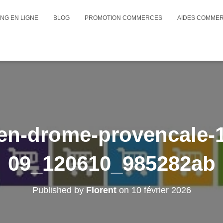
NG EN LIGNE
BLOG
PROMOTION COMMERCES
AIDES COMME
en-drome-provencale-1
09_120610_985282ab
Published by
Florent
on
10 février 2026