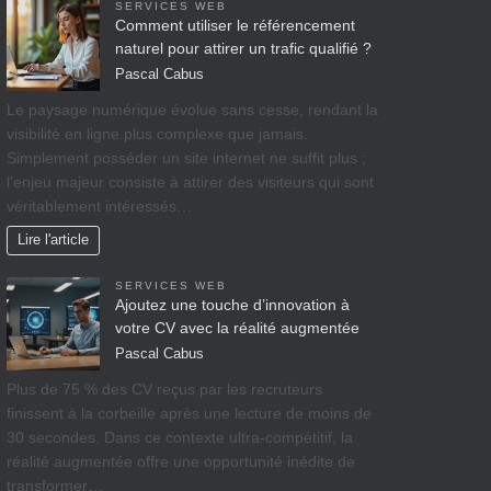
SERVICES WEB
Comment utiliser le référencement
naturel pour attirer un trafic qualifié ?
Pascal Cabus
Le paysage numérique évolue sans cesse, rendant la
visibilité en ligne plus complexe que jamais.
Simplement posséder un site internet ne suffit plus ;
l’enjeu majeur consiste à attirer des visiteurs qui sont
véritablement intéressés…
Lire l'article
SERVICES WEB
Ajoutez une touche d’innovation à
votre CV avec la réalité augmentée
Pascal Cabus
Plus de 75 % des CV reçus par les recruteurs
finissent à la corbeille après une lecture de moins de
30 secondes. Dans ce contexte ultra-compétitif, la
réalité augmentée offre une opportunité inédite de
transformer…