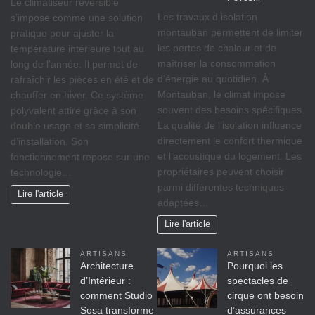
Le climatiseur réversible
Les travaux d isolation
s’impose comme une solution
montauban permettent de limiter
pratique pour ajuster la
les pertes de chaleur et de
température intérieure tout au
maîtriser la consommation
long de l’année. Il permet de
d’énergie au quotidien. À
rafraîchir les pièces en été et de
Montauban, le climat impose
chauffer en hiver. Ce système
souvent des besoins spécifiques.
polyvalent attire grâce à son
La qualité de l’isolation influence
double usage et sa simplicité
directement le confort thermique
d’installation. Son
et l’acoustique du logement. Les
fonctionnement repose sur une
propriétaires peuvent choisir
technologie…
parmi différentes techniques
Lire l'article
adaptées…
Lire l'article
ARTISANS
ARTISANS
Architecture
Pourquoi les
d’Intérieur :
spectacles de
comment Studio
cirque ont besoin
Sosa transforme
d’assurances