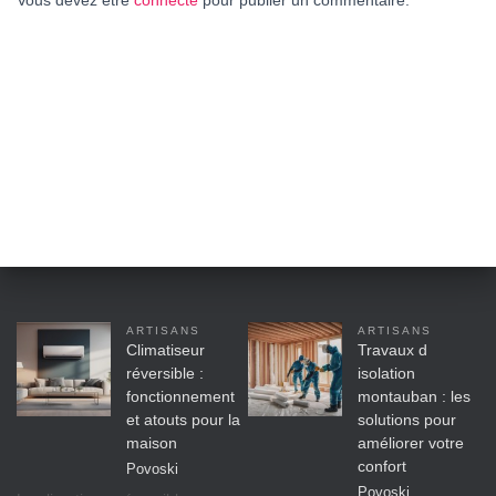
Vous devez être
connecté
pour publier un commentaire.
ARTISANS
ARTISANS
Climatiseur
Travaux d
réversible :
isolation
fonctionnement
montauban : les
et atouts pour la
solutions pour
maison
améliorer votre
confort
Povoski
Povoski