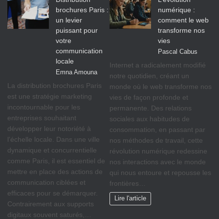
brochures Paris :
numérique :
un levier
comment le web
puissant pour
transforme nos
votre
vies
communication
Pascal Cabus
locale
Internet a radicalement modifié
Emna Amouna
notre quotidien, créant un
La distribution brochures Paris
monde où le web transforme nos
est une stratégie marketing
vies de façon profonde et
incontournable pour les
permanente. Des relations
entreprises souhaitant
sociales aux habitudes de
développer leur notoriété à
consommation, en passant par
l’échelle locale. Dans une ville
nos méthodes de travail, cette
dynamique et concurrentielle
révolution numérique redessine
comme Paris, il est essentiel de
nos interactions avec le monde
mettre en place des actions de
qui nous entoure et repousse les
communication ciblées et
frontières…
efficaces pour se démarquer.
Lire l'article
Contrairement aux supports
digitaux souvent saturés,…