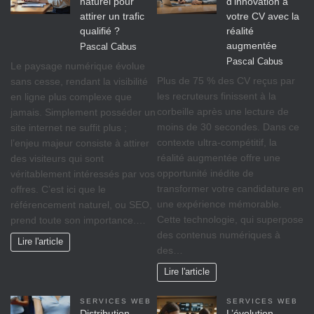
naturel pour
d’innovation à
attirer un trafic
votre CV avec la
qualifié ?
réalité
augmentée
Pascal Cabus
Pascal Cabus
Le paysage numérique évolue
Plus de 75 % des CV reçus par
sans cesse, rendant la visibilité
les recruteurs finissent à la
en ligne plus complexe que
corbeille après une lecture de
jamais. Simplement posséder un
moins de 30 secondes. Dans ce
site internet ne suffit plus ;
contexte ultra-compétitif, la
l’enjeu majeur consiste à attirer
réalité augmentée offre une
des visiteurs qui sont
opportunité inédite de
véritablement intéressés par vos
transformer votre candidature en
offres. C’est ici que le
une expérience mémorable.
référencement naturel, ou SEO,
Cette technologie, qui superpose
prend toute son importance.…
des contenus numériques à
Lire l'article
des…
Lire l'article
SERVICES WEB
SERVICES WEB
Distribution
L’évolution