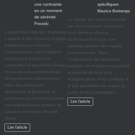
une contrainte
spécifiques
en un moment
Maurice Bontemps
de sérénité
Le monde du cirque émerveille
Povoski
par ses prouesses artistiques,
L’architecture interieur bordeaux
mais derrière chaque
s’adapte à des espaces chargés
performance se joue une
d’histoire et aux besoins
véritable gestion des risques
contemporains. Les habitants
professionnels. Dans
cherchent à transformer
l’organisation de spectacles,
contraintes et spécificités locales
anticiper les imprévus et garantir
en atouts. Les professionnels
la sécurité de tous sont
réinventent les volumes pour
indispensables. Pour protéger à
créer des ambiances
la fois les artistes de cirque, le
apaisantes. À Bordeaux, le
public et les compagnies…
patrimoine architectural impose
Lire l'article
une réflexion entre respect du
passé et innovation discrète.
Studio…
Lire l'article