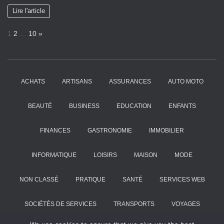
Lire l'article
P
N
1
2
…
10
»
a
e
g
x
e
t
:
ACHATS
ARTISANS
ASSURANCES
AUTO MOTO
BEAUTÉ
BUSINESS
EDUCATION
ENFANTS
FINANCES
GASTRONOMIE
IMMOBILIER
INFORMATIQUE
LOISIRS
MAISON
MODE
NON CLASSÉ
PRATIQUE
SANTÉ
SERVICES WEB
SOCIÉTÉS DE SERVICES
TRANSPORTS
VOYAGES