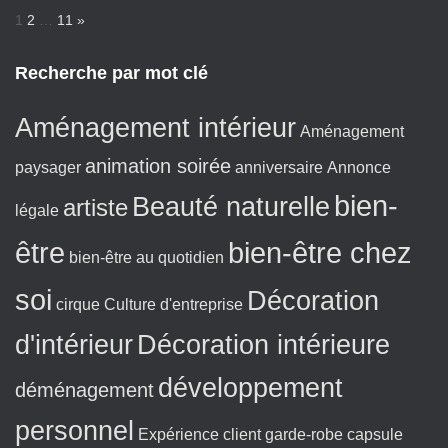
P
N
1
2
…
11
»
a
e
g
x
Recherche par mot clé
e
t
:
Aménagement intérieur
Aménagement
animation soirée
paysager
anniversaire
Annonce
bien-
Beauté naturelle
artiste
légale
être
bien-être chez
bien-être au quotidien
soi
Décoration
cirque
Culture d'entreprise
d'intérieur
Décoration intérieure
développement
déménagement
personnel
Expérience client
garde-robe capsule