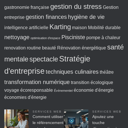
gestion du stress
gastronomie française
Gestion
gestion finances
hygiène de vie
entreprise
Karting
intelligence artificielle
maison
Mobilité durable
nettoyage
Pisciniste
pompe à chaleur
optimisation d'espace
santé
renovation
routine beauté
Rénovation énergétique
Stratégie
mentale
spectacle
d'entreprise
techniques culinaires
théâtre
transformation numérique
transition écologique
voyage écoresponsable
économie d'énergie
Événementiel
économies d'énergie
SERVICES WEB
SERVICES WEB
Comment utiliser
Ajoutez une
le référencement
touche