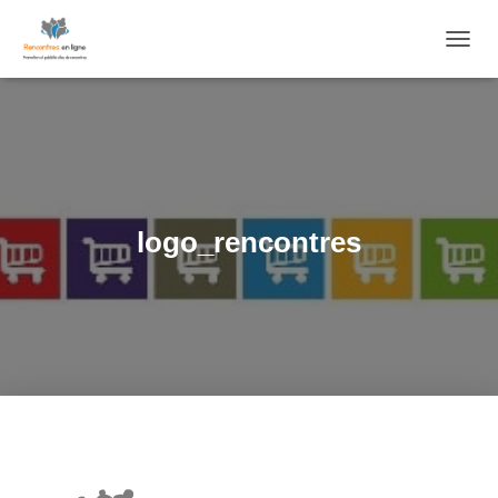
O
U
V
R
I
R
/
F
E
logo_rencontres
R
M
E
R
L
A
N
A
V
I
G
A