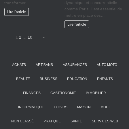
dynamique et concurrentielle
transformer…
comme Paris, il est essentiel de
Lire l'article
mettre en place des…
Lire l'article
Page:
1
2
…
10
Next
»
ACHATS
ARTISANS
ASSURANCES
AUTO MOTO
BEAUTÉ
BUSINESS
EDUCATION
ENFANTS
FINANCES
GASTRONOMIE
IMMOBILIER
INFORMATIQUE
LOISIRS
MAISON
MODE
NON CLASSÉ
PRATIQUE
SANTÉ
SERVICES WEB