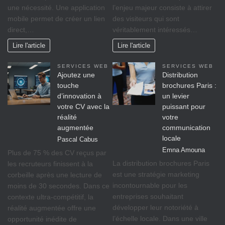
une nécessité. Une application
l’enjeu majeur consiste à attirer
mobile permet de créer un lien
des visiteurs qui sont
direct,…
véritablement intéressés…
Lire l'article
Lire l'article
SERVICES WEB
SERVICES WEB
Ajoutez une
Distribution
touche
brochures Paris :
d’innovation à
un levier
votre CV avec la
puissant pour
réalité
votre
augmentée
communication
locale
Pascal Cabus
Emna Amouna
Plus de 75 % des CV reçus par
La distribution brochures Paris
les recruteurs finissent à la
est une stratégie marketing
corbeille après une lecture de
incontournable pour les
moins de 30 secondes. Dans ce
entreprises souhaitant
contexte ultra-compétitif, la
développer leur notoriété à
réalité augmentée offre une
l’échelle locale. Dans une ville
opportunité inédite de