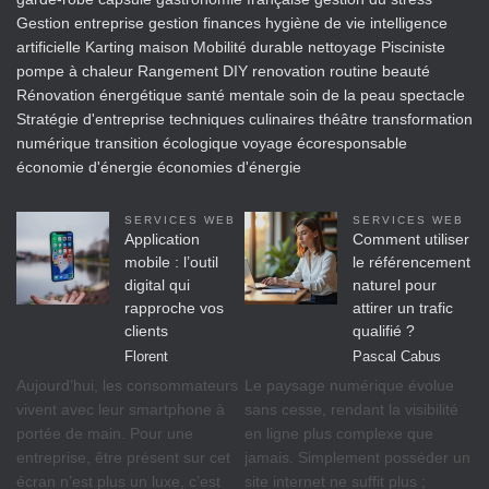
Gestion entreprise
gestion finances
hygiène de vie
intelligence
artificielle
Karting
maison
Mobilité durable
nettoyage
Pisciniste
pompe à chaleur
Rangement DIY
renovation
routine beauté
Rénovation énergétique
santé mentale
soin de la peau
spectacle
Stratégie d'entreprise
techniques culinaires
théâtre
transformation
numérique
transition écologique
voyage écoresponsable
économie d'énergie
économies d'énergie
SERVICES WEB
SERVICES WEB
Application
Comment utiliser
mobile : l’outil
le référencement
digital qui
naturel pour
rapproche vos
attirer un trafic
clients
qualifié ?
Florent
Pascal Cabus
Aujourd’hui, les consommateurs
Le paysage numérique évolue
vivent avec leur smartphone à
sans cesse, rendant la visibilité
portée de main. Pour une
en ligne plus complexe que
entreprise, être présent sur cet
jamais. Simplement posséder un
écran n’est plus un luxe, c’est
site internet ne suffit plus ;