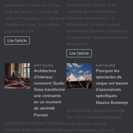
les pertes de chaleur et de
température intérieure tout au
maîtriser la consommation
long de l’année. Il permet de
d’énergie au quotidien. À
rafraîchir les pièces en été et de
Montauban, le climat impose
chauffer en hiver. Ce système
souvent des besoins spécifiques.
polyvalent attire…
La qualité de l’isolation influence
Lire l'article
directement…
Lire l'article
ARTISANS
ARTISANS
Architecture
Pourquoi les
d’Intérieur :
spectacles de
comment Studio
cirque ont besoin
Sosa transforme
d’assurances
une contrainte
spécifiques
en un moment
Maurice Bontemps
de sérénité
Le monde du cirque émerveille
Povoski
par ses prouesses artistiques,
L’architecture interieur bordeaux
mais derrière chaque
s’adapte à des espaces chargés
performance se joue une