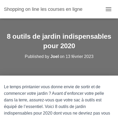
Shopping on line les courses en ligne
O
U
V
R
I
8 outils de jardin indispensables
R
/
pour 2020
F
E
Published by
Joel
on
13 février 2023
R
M
E
R
L
A
Le temps printanier vous donne envie de sortir et de
N
commencer votre jardin ? Avant d’enfoncer votre pelle
A
V
dans la terre, assurez-vous que votre sac à outils est
I
équipé de l’essentiel. Voici 8 outils de jardin
G
indispensables pour 2020 dont vous ne devriez pas vous
A