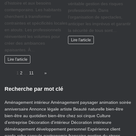
d’histoire et aux besoins
véritable gestion des risques
contemporains. Les habitants
professionnels. Dans
cherchent à transformer
l’organisation de spectacles,
contraintes et spécificités locales
anticiper les imprévus et garantir
en atouts. Les professionnels
la sécurité de tous sont…
réinventent les volumes pour
Lire l'article
créer des ambiances
apaisantes. À…
Lire l'article
Page:
1
2
…
11
Next
»
Recherche par mot clé
Aménagement intérieur
Aménagement paysager
animation soirée
anniversaire
Annonce légale
artiste
Beauté naturelle
bien-être
bien-être au quotidien
bien-être chez soi
cirque
Culture
d'entreprise
Décoration d'intérieur
Décoration intérieure
déménagement
développement personnel
Expérience client
garde-robe capsule
gastronomie française
gestion du stress