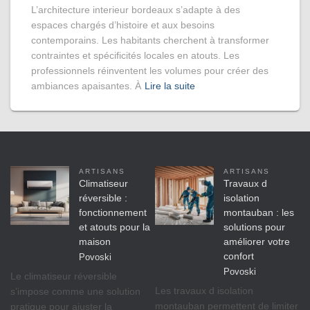
L’architecture interieur bordeaux s’adapte à des
espaces chargés d’histoire et aux besoins
contemporains. Les habitants cherchent à transformer
contraintes et spécificités locales en atouts. Les
professionnels réinventent les volumes pour créer des
ambiances apaisantes. À
Lire la suite
ARTISANS
ARTISANS
Climatiseur
Travaux d
réversible :
isolation
fonctionnement
montauban : les
et atouts pour la
solutions pour
maison
améliorer votre
confort
Povoski
Povoski
Le climatiseur réversible
Les travaux d isolation
s’impose comme une solution
montauban permettent de limiter
pratique pour ajuster la