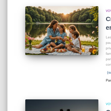
VO
C
e
Les
pau
pri
fam
par
con
(s
Pa
VO