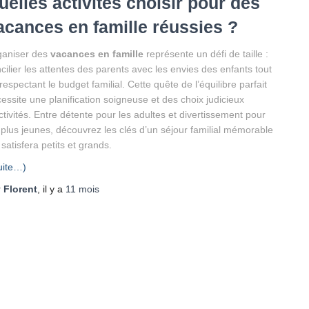
uelles activités choisir pour des
acances en famille réussies ?
ganiser des
vacances en famille
représente un défi de taille :
cilier les attentes des parents avec les envies des enfants tout
respectant le budget familial. Cette quête de l’équilibre parfait
essite une planification soigneuse et des choix judicieux
ctivités. Entre détente pour les adultes et divertissement pour
 plus jeunes, découvrez les clés d’un séjour familial mémorable
 satisfera petits et grands.
uite…)
r
Florent
, il y a
11 mois