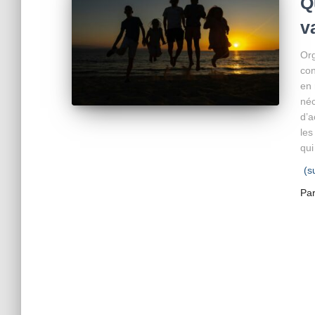
Q
v
Or
con
en 
néc
d’a
les
qui
(s
Pa