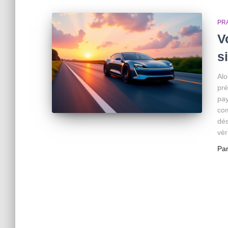
PR
V
s
Alo
pré
pay
com
dés
vér
Pa