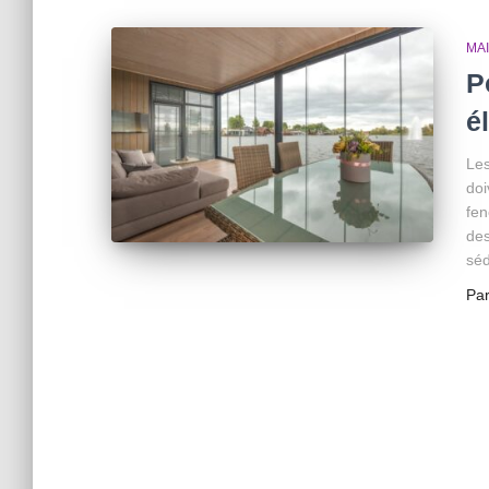
MA
P
é
Les
doi
fen
des
séd
Pa