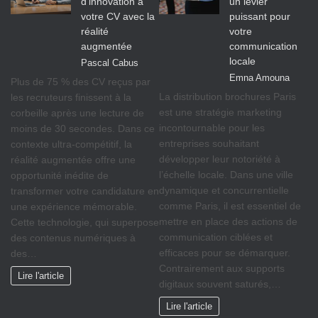
d’innovation à
un levier
votre CV avec la
puissant pour
réalité
votre
augmentée
communication
locale
Pascal Cabus
Emna Amouna
Plus de 75 % des CV reçus par
La distribution brochures Paris
les recruteurs finissent à la
est une stratégie marketing
corbeille après une lecture de
incontournable pour les
moins de 30 secondes. Dans ce
entreprises souhaitant
contexte ultra-compétitif, la
développer leur notoriété à
réalité augmentée offre une
l’échelle locale. Dans une ville
opportunité inédite de
dynamique et concurrentielle
transformer votre candidature en
comme Paris, il est essentiel de
une expérience mémorable.
mettre en place des actions de
Cette technologie, qui superpose
communication ciblées et
des contenus numériques à
efficaces pour se démarquer.
des…
Contrairement aux supports
Lire l'article
digitaux souvent saturés,…
Lire l'article