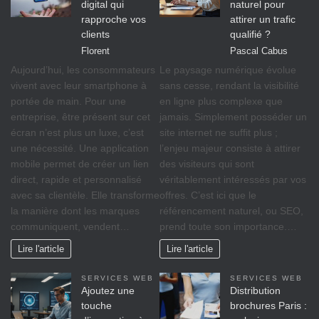
digital qui
naturel pour
rapproche vos
attirer un trafic
clients
qualifié ?
Florent
Pascal Cabus
Aujourd’hui, les consommateurs
Le paysage numérique évolue
vivent avec leur smartphone à
sans cesse, rendant la visibilité
portée de main. Pour une
en ligne plus complexe que
entreprise, être présent sur cet
jamais. Simplement posséder un
écran n’est plus un luxe, c’est
site internet ne suffit plus ;
une nécessité. Une application
l’enjeu majeur consiste à attirer
mobile permet de créer un lien
des visiteurs qui sont
direct, rapide et personnalisé
véritablement intéressés par vos
avec sa clientèle. Elle transforme
offres. C’est ici que le
la manière dont les marques
référencement naturel, ou SEO,
communiquent, vendent…
prend toute son importance.…
Lire l'article
Lire l'article
SERVICES WEB
SERVICES WEB
Ajoutez une
Distribution
touche
brochures Paris :