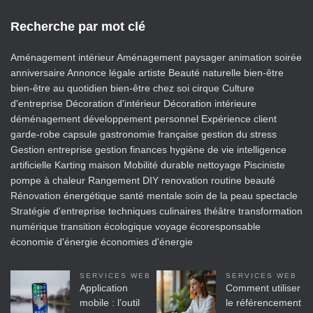
Recherche par mot clé
Aménagement intérieur
Aménagement paysager
animation soirée
anniversaire
Annonce légale
artiste
Beauté naturelle
bien-être
bien-être au quotidien
bien-être chez soi
cirque
Culture
d'entreprise
Décoration d'intérieur
Décoration intérieure
déménagement
développement personnel
Expérience client
garde-robe capsule
gastronomie française
gestion du stress
Gestion entreprise
gestion finances
hygiène de vie
intelligence
artificielle
Karting
maison
Mobilité durable
nettoyage
Pisciniste
pompe à chaleur
Rangement DIY
renovation
routine beauté
Rénovation énergétique
santé mentale
soin de la peau
spectacle
Stratégie d'entreprise
techniques culinaires
théâtre
transformation
numérique
transition écologique
voyage écoresponsable
économie d'énergie
économies d'énergie
SERVICES WEB
SERVICES WEB
Application
Comment utiliser
mobile : l’outil
le référencement