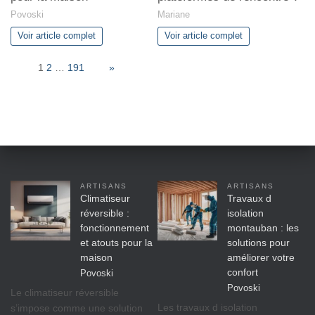
Povoski
Mariane
Voir article complet
Voir article complet
Page:
1
2
…
191
Next
»
ARTISANS
ARTISANS
Climatiseur
Travaux d
réversible :
isolation
fonctionnement
montauban : les
et atouts pour la
solutions pour
maison
améliorer votre
confort
Povoski
Povoski
Le climatiseur réversible
Les travaux d isolation
s’impose comme une solution