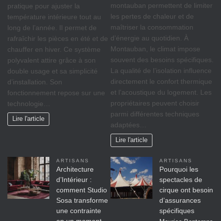
montauban permettent de limiter
pratique pour ajuster la
les pertes de chaleur et de
température intérieure tout au
maîtriser la consommation
long de l’année. Il permet de
d’énergie au quotidien. À
rafraîchir les pièces en été et de
Montauban, le climat impose
chauffer en hiver. Ce système
souvent des besoins spécifiques.
polyvalent attire grâce à son
La qualité de l’isolation influence
double usage et sa simplicité
directement le confort thermique
d’installation. Son
et l’acoustique du logement. Les
fonctionnement repose sur une
propriétaires peuvent choisir
technologie…
parmi différentes techniques
Lire l'article
adaptées…
Lire l'article
ARTISANS
ARTISANS
Architecture
Pourquoi les
d’Intérieur :
spectacles de
comment Studio
cirque ont besoin
Sosa transforme
d’assurances
une contrainte
spécifiques
en un moment