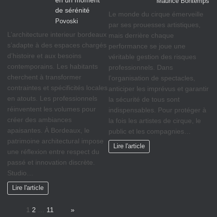
Maurice Bontemps
de sérénité
Le monde du cirque émerveille
Povoski
par ses prouesses artistiques,
L’architecture interieur bordeaux
mais derrière chaque
s’adapte à des espaces chargés
performance se joue une
d’histoire et aux besoins
véritable gestion des risques
contemporains. Les habitants
professionnels. Dans
cherchent à transformer
l’organisation de spectacles,
contraintes et spécificités locales
anticiper les imprévus et garantir
en atouts. Les professionnels
la sécurité de tous sont
réinventent les volumes pour
indispensables. Pour protéger à
créer des ambiances
la fois les artistes de cirque, le
apaisantes. À Bordeaux, le
public et les compagnies…
patrimoine architectural impose
Lire l'article
une réflexion entre respect du
passé et innovation discrète.
Studio…
Lire l'article
Page:
1
2
…
11
Next
»