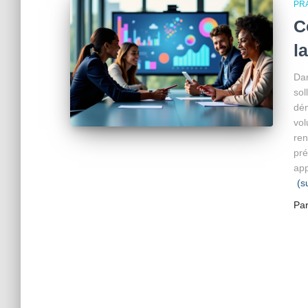
PR
C
l
Da
sol
dém
vol
ren
pré
app
(s
Pa