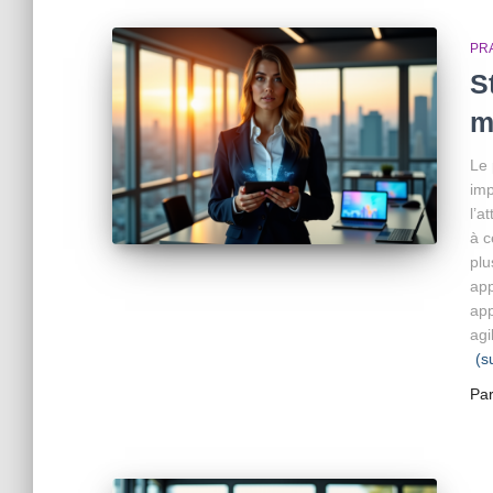
PR
S
m
Le 
imp
l’a
à c
plu
app
app
agi
(s
Pa