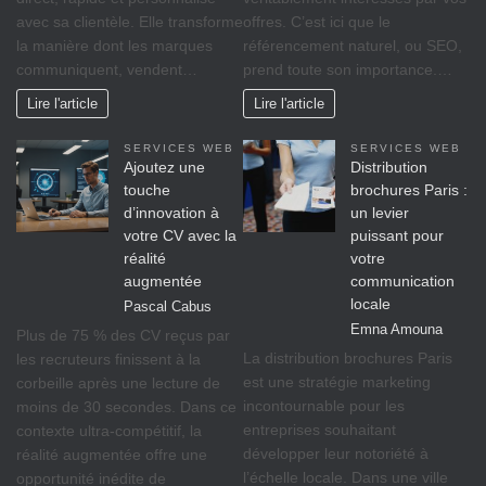
avec sa clientèle. Elle transforme
offres. C’est ici que le
la manière dont les marques
référencement naturel, ou SEO,
communiquent, vendent…
prend toute son importance.…
Lire l'article
Lire l'article
SERVICES WEB
SERVICES WEB
Ajoutez une
Distribution
touche
brochures Paris :
d’innovation à
un levier
votre CV avec la
puissant pour
réalité
votre
augmentée
communication
locale
Pascal Cabus
Emna Amouna
Plus de 75 % des CV reçus par
La distribution brochures Paris
les recruteurs finissent à la
est une stratégie marketing
corbeille après une lecture de
incontournable pour les
moins de 30 secondes. Dans ce
entreprises souhaitant
contexte ultra-compétitif, la
développer leur notoriété à
réalité augmentée offre une
l’échelle locale. Dans une ville
opportunité inédite de