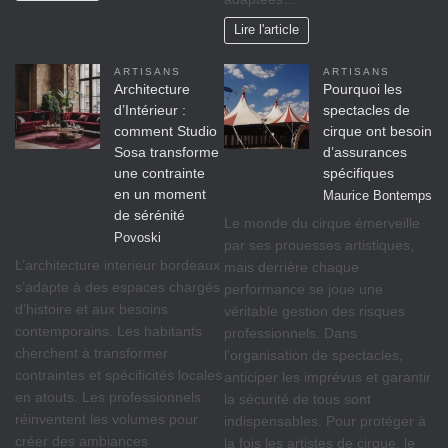
Lire l'article
ARTISANS
ARTISANS
Architecture
Pourquoi les
d’Intérieur :
spectacles de
comment Studio
cirque ont besoin
Sosa transforme
d’assurances
une contrainte
spécifiques
en un moment
Maurice Bontemps
de sérénité
Le monde du cirque émerveille
Povoski
par ses prouesses artistiques,
L’architecture interieur bordeaux
mais derrière chaque
s’adapte à des espaces chargés
performance se joue une
d’histoire et aux besoins
véritable gestion des risques
contemporains. Les habitants
professionnels. Dans
cherchent à transformer
l’organisation de spectacles,
contraintes et spécificités locales
anticiper les imprévus et garantir
en atouts. Les professionnels
la sécurité de tous sont
réinventent les volumes pour
indispensables. Pour protéger à
créer des ambiances
la fois les artistes de cirque, le