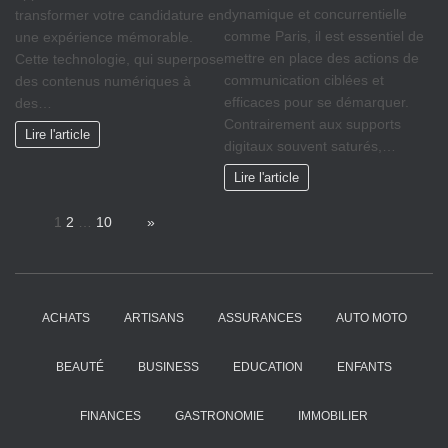
dynamique et concurrentielle
transformer votre candidature en
comme Paris, il est essentiel de
une expérience mémorable.
mettre en place des actions de
Cette technologie, qui superpose
communication ciblées et
des contenus numériques à
efficaces pour se démarquer.
des…
Contrairement aux supports
Lire l'article
digitaux souvent saturés,…
Lire l'article
Page:
1
2
…
10
Next
»
ACHATS
ARTISANS
ASSURANCES
AUTO MOTO
BEAUTÉ
BUSINESS
EDUCATION
ENFANTS
FINANCES
GASTRONOMIE
IMMOBILIER