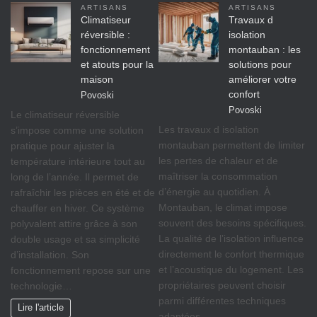
ARTISANS
ARTISANS
Climatiseur
Travaux d
réversible :
isolation
fonctionnement
montauban : les
et atouts pour la
solutions pour
maison
améliorer votre
confort
Povoski
Povoski
Le climatiseur réversible
Les travaux d isolation
s’impose comme une solution
montauban permettent de limiter
pratique pour ajuster la
les pertes de chaleur et de
température intérieure tout au
maîtriser la consommation
long de l’année. Il permet de
d’énergie au quotidien. À
rafraîchir les pièces en été et de
Montauban, le climat impose
chauffer en hiver. Ce système
souvent des besoins spécifiques.
polyvalent attire grâce à son
La qualité de l’isolation influence
double usage et sa simplicité
directement le confort thermique
d’installation. Son
et l’acoustique du logement. Les
fonctionnement repose sur une
propriétaires peuvent choisir
technologie…
parmi différentes techniques
Lire l'article
adaptées…