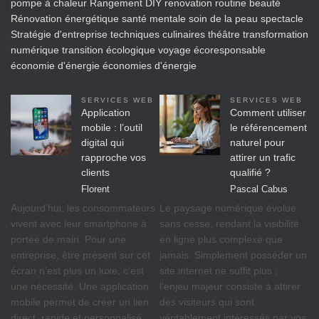
pompe à chaleur
Rangement DIY
renovation
routine beauté
Rénovation énergétique
santé mentale
soin de la peau
spectacle
Stratégie d'entreprise
techniques culinaires
théâtre
transformation
numérique
transition écologique
voyage écoresponsable
économie d'énergie
économies d'énergie
SERVICES WEB
SERVICES WEB
Application
Comment utiliser
mobile : l’outil
le référencement
digital qui
naturel pour
rapproche vos
attirer un trafic
clients
qualifié ?
Florent
Pascal Cabus
Aujourd’hui, les consommateurs
Le paysage numérique évolue
vivent avec leur smartphone à
sans cesse, rendant la visibilité
portée de main. Pour une
en ligne plus complexe que
entreprise, être présent sur cet
jamais. Simplement posséder un
écran n’est plus un luxe, c’est
site internet ne suffit plus ;
une nécessité. Une application
l’enjeu majeur consiste à attirer
mobile permet de créer un lien
des visiteurs qui sont
direct, rapide et personnalisé
véritablement intéressés par vos