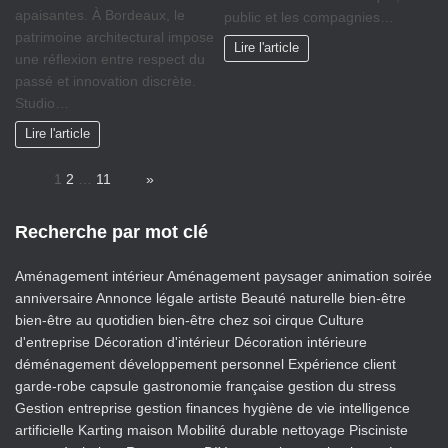
apaisantes. À Bordeaux, le
public et les compagnies…
patrimoine architectural impose
Lire l'article
une réflexion entre respect du
passé et innovation discrète.
Studio…
Lire l'article
Page:
1
2
…
11
Next
»
Recherche par mot clé
Aménagement intérieur
Aménagement paysager
animation soirée
anniversaire
Annonce légale
artiste
Beauté naturelle
bien-être
bien-être au quotidien
bien-être chez soi
cirque
Culture
d'entreprise
Décoration d'intérieur
Décoration intérieure
déménagement
développement personnel
Expérience client
garde-robe capsule
gastronomie française
gestion du stress
Gestion entreprise
gestion finances
hygiène de vie
intelligence
artificielle
Karting
maison
Mobilité durable
nettoyage
Pisciniste