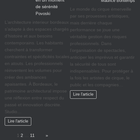
Maurice Bontemps
de sérénité
Le monde du cirque émerveille
Povoski
par ses prouesses artistiques,
L’architecture interieur bordeaux
mais derrière chaque
s’adapte à des espaces chargés
performance se joue une
d’histoire et aux besoins
véritable gestion des risques
contemporains. Les habitants
professionnels. Dans
cherchent à transformer
l’organisation de spectacles,
contraintes et spécificités locales
anticiper les imprévus et garantir
en atouts. Les professionnels
la sécurité de tous sont
réinventent les volumes pour
indispensables. Pour protéger à
créer des ambiances
la fois les artistes de cirque, le
apaisantes. À Bordeaux, le
public et les compagnies…
patrimoine architectural impose
Lire l'article
une réflexion entre respect du
passé et innovation discrète.
Studio…
Lire l'article
Page:
1
2
…
11
Next
»