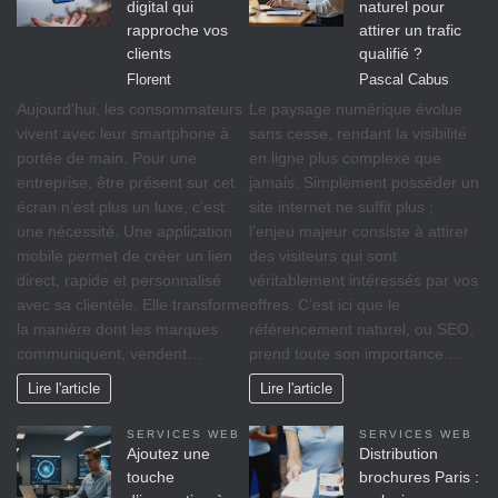
digital qui
naturel pour
rapproche vos
attirer un trafic
clients
qualifié ?
Florent
Pascal Cabus
Aujourd’hui, les consommateurs
Le paysage numérique évolue
vivent avec leur smartphone à
sans cesse, rendant la visibilité
portée de main. Pour une
en ligne plus complexe que
entreprise, être présent sur cet
jamais. Simplement posséder un
écran n’est plus un luxe, c’est
site internet ne suffit plus ;
une nécessité. Une application
l’enjeu majeur consiste à attirer
mobile permet de créer un lien
des visiteurs qui sont
direct, rapide et personnalisé
véritablement intéressés par vos
avec sa clientèle. Elle transforme
offres. C’est ici que le
la manière dont les marques
référencement naturel, ou SEO,
communiquent, vendent…
prend toute son importance.…
Lire l'article
Lire l'article
SERVICES WEB
SERVICES WEB
Ajoutez une
Distribution
touche
brochures Paris :