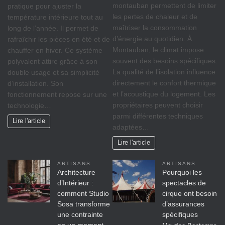
montauban permettent de limiter
pratique pour ajuster la
les pertes de chaleur et de
température intérieure tout au
maîtriser la consommation
long de l’année. Il permet de
d’énergie au quotidien. À
rafraîchir les pièces en été et de
Montauban, le climat impose
chauffer en hiver. Ce système
souvent des besoins spécifiques.
polyvalent attire grâce à son
La qualité de l’isolation influence
double usage et sa simplicité
directement le confort thermique
d’installation. Son
et l’acoustique du logement. Les
fonctionnement repose sur une
propriétaires peuvent choisir
technologie…
parmi différentes techniques
Lire l'article
adaptées…
Lire l'article
ARTISANS
ARTISANS
Architecture
Pourquoi les
d’Intérieur :
spectacles de
comment Studio
cirque ont besoin
Sosa transforme
d’assurances
une contrainte
spécifiques
en un moment