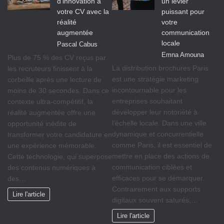
d’innovation à
un levier
votre CV avec la
puissant pour
réalité
votre
augmentée
communication
locale
Pascal Cabus
Emna Amouna
Plus de 75 % des CV reçus par
La distribution brochures Paris
les recruteurs finissent à la
est une stratégie marketing
corbeille après une lecture de
incontournable pour les
moins de 30 secondes. Dans ce
entreprises souhaitant
contexte ultra-compétitif, la
développer leur notoriété à
réalité augmentée offre une
l’échelle locale. Dans une ville
opportunité inédite de
dynamique et concurrentielle
transformer votre candidature en
comme Paris, il est essentiel de
une expérience mémorable.
mettre en place des actions de
Cette technologie, qui superpose
communication ciblées et
des contenus numériques à
efficaces pour se démarquer.
des…
Contrairement aux supports
Lire l'article
digitaux souvent saturés,…
Lire l'article