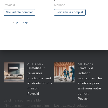
Povoski
Mariane
Voir article complet
Voir article complet
Page:
1
2
…
191
Next
»
ARTISANS
ARTISANS
Climatiseur
Travaux d
réversible :
isolation
fonctionnement
montauban : les
et atouts pour la
solutions pour
maison
améliorer votre
confort
Povoski
Povoski
Le climatiseur réversible
Les travaux d isolation
s’impose comme une solution