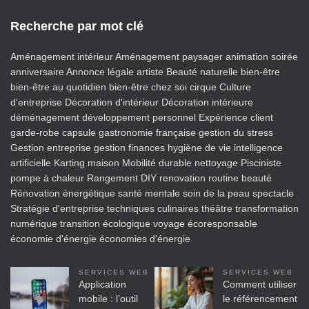
Recherche par mot clé
Aménagement intérieur
Aménagement paysager
animation soirée
anniversaire
Annonce légale
artiste
Beauté naturelle
bien-être
bien-être au quotidien
bien-être chez soi
cirque
Culture
d'entreprise
Décoration d'intérieur
Décoration intérieure
déménagement
développement personnel
Expérience client
garde-robe capsule
gastronomie française
gestion du stress
Gestion entreprise
gestion finances
hygiène de vie
intelligence
artificielle
Karting
maison
Mobilité durable
nettoyage
Pisciniste
pompe à chaleur
Rangement DIY
renovation
routine beauté
Rénovation énergétique
santé mentale
soin de la peau
spectacle
Stratégie d'entreprise
techniques culinaires
théâtre
transformation
numérique
transition écologique
voyage écoresponsable
économie d'énergie
économies d'énergie
SERVICES WEB
SERVICES WEB
Application
Comment utiliser
mobile : l’outil
le référencement