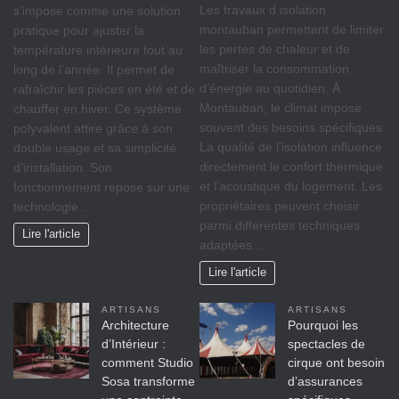
Les travaux d isolation
s’impose comme une solution
montauban permettent de limiter
pratique pour ajuster la
les pertes de chaleur et de
température intérieure tout au
maîtriser la consommation
long de l’année. Il permet de
d’énergie au quotidien. À
rafraîchir les pièces en été et de
Montauban, le climat impose
chauffer en hiver. Ce système
souvent des besoins spécifiques.
polyvalent attire grâce à son
La qualité de l’isolation influence
double usage et sa simplicité
directement le confort thermique
d’installation. Son
et l’acoustique du logement. Les
fonctionnement repose sur une
propriétaires peuvent choisir
technologie…
parmi différentes techniques
Lire l'article
adaptées…
Lire l'article
ARTISANS
ARTISANS
Architecture
Pourquoi les
d’Intérieur :
spectacles de
comment Studio
cirque ont besoin
Sosa transforme
d’assurances