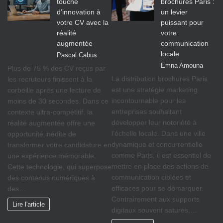
touche
brochures Paris :
d’innovation à
un levier
votre CV avec la
puissant pour
réalité
votre
augmentée
communication
locale
Pascal Cabus
Emna Amouna
Plus de 75 % des CV reçus par
La distribution brochures Paris
les recruteurs finissent à la
est une stratégie marketing
corbeille après une lecture de
incontournable pour les
moins de 30 secondes. Dans ce
entreprises souhaitant
contexte ultra-compétitif, la
développer leur notoriété à
réalité augmentée offre une
l’échelle locale. Dans une ville
opportunité inédite de
dynamique et concurrentielle
transformer votre candidature en
comme Paris, il est essentiel de
une expérience mémorable.
mettre en place des actions de
Cette technologie, qui superpose
communication ciblées et
des contenus numériques à
efficaces pour se démarquer.
des…
Contrairement aux supports
Lire l'article
digitaux souvent saturés,…