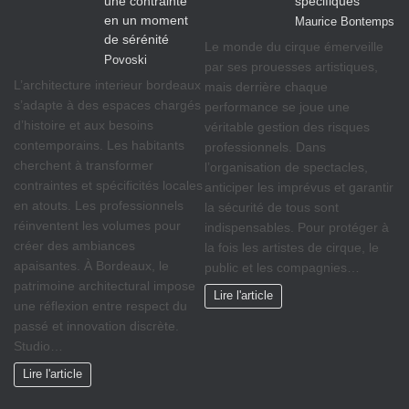
une contrainte
spécifiques
en un moment
Maurice Bontemps
de sérénité
Le monde du cirque émerveille
Povoski
par ses prouesses artistiques,
L’architecture interieur bordeaux
mais derrière chaque
s’adapte à des espaces chargés
performance se joue une
d’histoire et aux besoins
véritable gestion des risques
contemporains. Les habitants
professionnels. Dans
cherchent à transformer
l’organisation de spectacles,
contraintes et spécificités locales
anticiper les imprévus et garantir
en atouts. Les professionnels
la sécurité de tous sont
réinventent les volumes pour
indispensables. Pour protéger à
créer des ambiances
la fois les artistes de cirque, le
apaisantes. À Bordeaux, le
public et les compagnies…
patrimoine architectural impose
Lire l'article
une réflexion entre respect du
passé et innovation discrète.
Studio…
Lire l'article