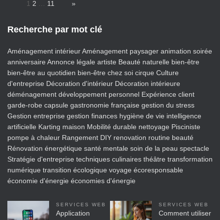
Page:
1
2
…
11
Next
»
Recherche par mot clé
Aménagement intérieur
Aménagement paysager
animation soirée
anniversaire
Annonce légale
artiste
Beauté naturelle
bien-être
bien-être au quotidien
bien-être chez soi
cirque
Culture
d'entreprise
Décoration d'intérieur
Décoration intérieure
déménagement
développement personnel
Expérience client
garde-robe capsule
gastronomie française
gestion du stress
Gestion entreprise
gestion finances
hygiène de vie
intelligence
artificielle
Karting
maison
Mobilité durable
nettoyage
Pisciniste
pompe à chaleur
Rangement DIY
renovation
routine beauté
Rénovation énergétique
santé mentale
soin de la peau
spectacle
Stratégie d'entreprise
techniques culinaires
théâtre
transformation
numérique
transition écologique
voyage écoresponsable
économie d'énergie
économies d'énergie
SERVICES WEB
SERVICES WEB
Application
Comment utiliser