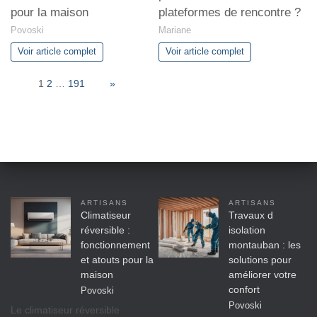
pour la maison
plateformes de rencontre ?
Povoski
Mariane
Voir article complet
Voir article complet
Page:
1
2
…
191
Next
»
ARTISANS
ARTISANS
Climatiseur
Travaux d
réversible :
isolation
fonctionnement
montauban : les
et atouts pour la
solutions pour
maison
améliorer votre
confort
Povoski
Povoski
Le climatiseur réversible