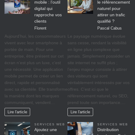
mobile : l’outil
le référencement
digital qui
naturel pour
rapproche vos
attirer un trafic
clients
qualifié ?
Florent
Pascal Cabus
Aujourd’hui, les consommateurs
Le paysage numérique évolue
vivent avec leur smartphone à
sans cesse, rendant la visibilité
portée de main. Pour une
en ligne plus complexe que
entreprise, être présent sur cet
jamais. Simplement posséder un
écran n’est plus un luxe, c’est
site internet ne suffit plus ;
une nécessité. Une application
l’enjeu majeur consiste à attirer
mobile permet de créer un lien
des visiteurs qui sont
direct, rapide et personnalisé
véritablement intéressés par vos
avec sa clientèle. Elle transforme
offres. C’est ici que le
la manière dont les marques
référencement naturel, ou SEO,
communiquent, vendent…
prend toute son importance.…
Lire l'article
Lire l'article
SERVICES WEB
SERVICES WEB
Ajoutez une
Distribution