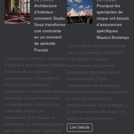
ARTISANS
ARTISANS
Architecture
Pourquoi les
d’Intérieur :
spectacles de
comment Studio
cirque ont besoin
Sosa transforme
d’assurances
une contrainte
spécifiques
en un moment
Maurice Bontemps
de sérénité
Le monde du cirque émerveille
Povoski
par ses prouesses artistiques,
L’architecture interieur bordeaux
mais derrière chaque
s’adapte à des espaces chargés
performance se joue une
d’histoire et aux besoins
véritable gestion des risques
contemporains. Les habitants
professionnels. Dans
cherchent à transformer
l’organisation de spectacles,
contraintes et spécificités locales
anticiper les imprévus et garantir
en atouts. Les professionnels
la sécurité de tous sont
réinventent les volumes pour
indispensables. Pour protéger à
créer des ambiances
la fois les artistes de cirque, le
apaisantes. À Bordeaux, le
public et les compagnies…
patrimoine architectural impose
Lire l'article
une réflexion entre respect du