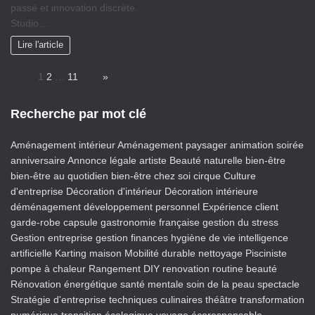
passé et innovation discrète.
Studio…
Lire l'article
Page:
1
2
…
11
Next
»
Recherche par mot clé
Aménagement intérieur
Aménagement paysager
animation soirée
anniversaire
Annonce légale
artiste
Beauté naturelle
bien-être
bien-être au quotidien
bien-être chez soi
cirque
Culture
d'entreprise
Décoration d'intérieur
Décoration intérieure
déménagement
développement personnel
Expérience client
garde-robe capsule
gastronomie française
gestion du stress
Gestion entreprise
gestion finances
hygiène de vie
intelligence
artificielle
Karting
maison
Mobilité durable
nettoyage
Pisciniste
pompe à chaleur
Rangement DIY
renovation
routine beauté
Rénovation énergétique
santé mentale
soin de la peau
spectacle
Stratégie d'entreprise
techniques culinaires
théâtre
transformation