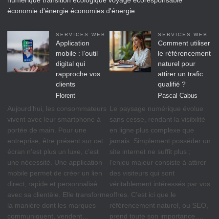
numérique
transition écologique
voyage écoresponsable
économie d'énergie
économies d'énergie
SERVICES WEB
SERVICES WEB
Application
Comment utiliser
mobile : l’outil
le référencement
digital qui
naturel pour
rapproche vos
attirer un trafic
clients
qualifié ?
Florent
Pascal Cabus
Aujourd’hui, les consommateurs
Le paysage numérique évolue
vivent avec leur smartphone à
sans cesse, rendant la visibilité
portée de main. Pour une
en ligne plus complexe que
entreprise, être présent sur cet
jamais. Simplement posséder un
écran n’est plus un luxe, c’est
site internet ne suffit plus ;
une nécessité. Une application
l’enjeu majeur consiste à attirer
mobile permet de créer un lien
des visiteurs qui sont
direct, rapide et personnalisé
véritablement intéressés par vos
avec sa clientèle. Elle transforme
offres. C’est ici que le
la manière dont les marques
référencement naturel, ou SEO,
communiquent, vendent…
prend toute son importance.…