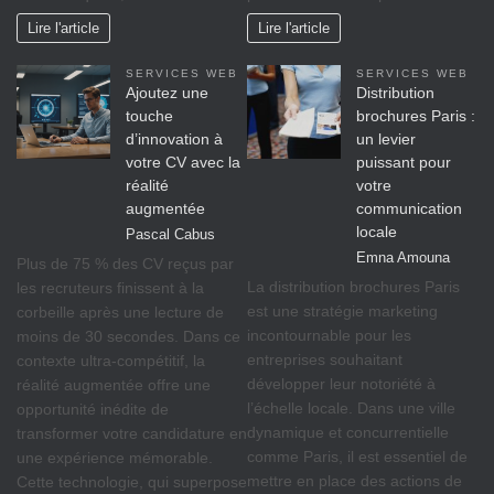
Lire l'article
Lire l'article
SERVICES WEB
SERVICES WEB
Ajoutez une
Distribution
touche
brochures Paris :
d’innovation à
un levier
votre CV avec la
puissant pour
réalité
votre
augmentée
communication
locale
Pascal Cabus
Emna Amouna
Plus de 75 % des CV reçus par
La distribution brochures Paris
les recruteurs finissent à la
est une stratégie marketing
corbeille après une lecture de
incontournable pour les
moins de 30 secondes. Dans ce
entreprises souhaitant
contexte ultra-compétitif, la
développer leur notoriété à
réalité augmentée offre une
l’échelle locale. Dans une ville
opportunité inédite de
dynamique et concurrentielle
transformer votre candidature en
comme Paris, il est essentiel de
une expérience mémorable.
mettre en place des actions de
Cette technologie, qui superpose