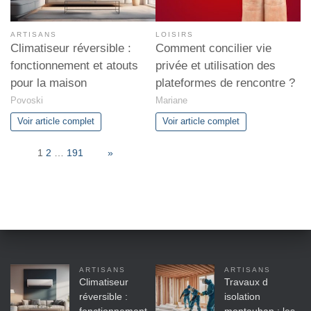
ARTISANS
LOISIRS
Climatiseur réversible :
Comment concilier vie
fonctionnement et atouts
privée et utilisation des
pour la maison
plateformes de rencontre ?
Povoski
Mariane
Voir article complet
Voir article complet
Page:
1
2
…
191
Next
»
ARTISANS
ARTISANS
Climatiseur
Travaux d
réversible :
isolation
fonctionnement
montauban : les