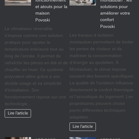
et atouts pour la
solutions pour
maison
améliorer votre
confort
Povoski
Povoski
Le climatiseur réversible
Les travaux d isolation
s’impose comme une solution
montauban permettent de limiter
pratique pour ajuster la
les pertes de chaleur et de
température intérieure tout au
maîtriser la consommation
long de l’année. Il permet de
d’énergie au quotidien. À
rafraîchir les pièces en été et de
Montauban, le climat impose
chauffer en hiver. Ce système
souvent des besoins spécifiques.
polyvalent attire grâce à son
La qualité de l’isolation influence
double usage et sa simplicité
directement le confort thermique
d’installation. Son
et l’acoustique du logement. Les
fonctionnement repose sur une
propriétaires peuvent choisir
technologie…
parmi différentes techniques
Lire l'article
adaptées…
Lire l'article