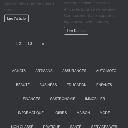
communication ciblées et
des contenus numériques à
efficaces pour se démarquer.
des…
Contrairement aux supports
Lire l'article
digitaux souvent saturés,…
Lire l'article
Page:
1
2
…
10
Next
»
ACHATS
ARTISANS
ASSURANCES
AUTO MOTO
BEAUTÉ
BUSINESS
EDUCATION
ENFANTS
FINANCES
GASTRONOMIE
IMMOBILIER
INFORMATIQUE
LOISIRS
MAISON
MODE
NON CLASSÉ
PRATIQUE
SANTÉ
SERVICES WEB