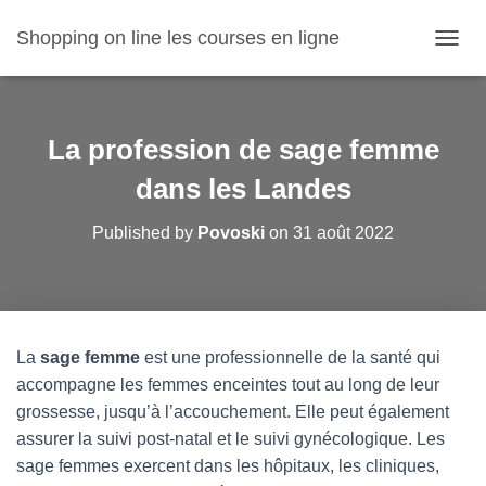
Shopping on line les courses en ligne
O
U
V
R
I
La profession de sage femme
R
/
dans les Landes
F
E
Published by
Povoski
on
31 août 2022
R
M
E
R
L
A
La
sage femme
est une professionnelle de la santé qui
N
accompagne les femmes enceintes tout au long de leur
A
V
grossesse, jusqu’à l’accouchement. Elle peut également
I
assurer la suivi post-natal et le suivi gynécologique. Les
G
sage femmes exercent dans les hôpitaux, les cliniques,
A