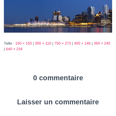
T
I
O
N
Taille :
150 × 150
|
300 × 110
|
750 × 273
|
400 × 146
|
360 × 240
|
640 × 234
0 commentaire
Laisser un commentaire