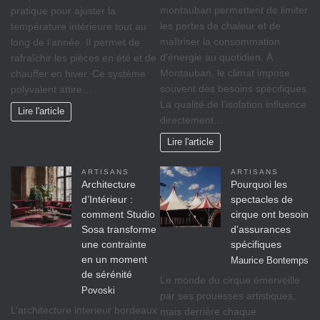
montauban permettent de limiter
pratique pour ajuster la
les pertes de chaleur et de
température intérieure tout au
maîtriser la consommation
long de l’année. Il permet de
d’énergie au quotidien. À
rafraîchir les pièces en été et de
Montauban, le climat impose
chauffer en hiver. Ce système
souvent des besoins spécifiques.
polyvalent attire…
La qualité de l’isolation influence
Lire l'article
directement…
Lire l'article
ARTISANS
ARTISANS
Architecture
Pourquoi les
d’Intérieur :
spectacles de
comment Studio
cirque ont besoin
Sosa transforme
d’assurances
une contrainte
spécifiques
en un moment
Maurice Bontemps
de sérénité
Le monde du cirque émerveille
Povoski
par ses prouesses artistiques,
L’architecture interieur bordeaux
mais derrière chaque