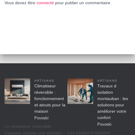
Vous devez être
connecté
pour publier un commentaire.
ARTISANS
ARTISANS
Climatiseur
Travaux d
réversible :
isolation
fonctionnement
montauban : les
et atouts pour la
solutions pour
maison
améliorer votre
confort
Povoski
Povoski
Le climatiseur réversible
Les travaux d isolation
s’impose comme une solution