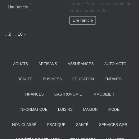
comme Paris, il est essentiel de
Lire l'article
mettre en place des…
Lire l'article
P
N
1
2
…
10
»
a
e
g
x
e
t
:
ACHATS
ARTISANS
ASSURANCES
AUTO MOTO
BEAUTÉ
BUSINESS
EDUCATION
ENFANTS
FINANCES
GASTRONOMIE
IMMOBILIER
INFORMATIQUE
LOISIRS
MAISON
MODE
NON CLASSÉ
PRATIQUE
SANTÉ
SERVICES WEB