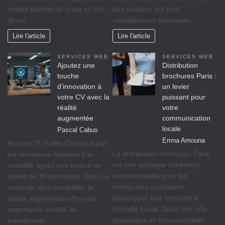
mobile permet de créer un lien
des visiteurs qui sont
direct,…
véritablement intéressés…
Lire l'article
Lire l'article
SERVICES WEB
SERVICES WEB
Ajoutez une
Distribution
touche
brochures Paris :
d’innovation à
un levier
votre CV avec la
puissant pour
réalité
votre
augmentée
communication
locale
Pascal Cabus
Emna Amouna
Plus de 75 % des CV reçus par
La distribution brochures Paris
les recruteurs finissent à la
est une stratégie marketing
corbeille après une lecture de
incontournable pour les
moins de 30 secondes. Dans ce
entreprises souhaitant
contexte ultra-compétitif, la
développer leur notoriété à
réalité augmentée offre une
l’échelle locale. Dans une ville
opportunité inédite de
dynamique et concurrentielle
transformer…