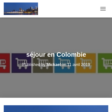
O
U
V
R
I
R
/
F
E
séjour en Colombie
R
M
Published by
Mickael
on
11 avril 2019
E
R
L
A
N
A
V
I
G
A