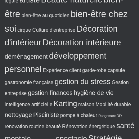
légale
être
bien-être chez
bien-être au quotidien
soi
Décoration
cirque
Culture d'entreprise
d'intérieur
Décoration intérieure
développement
déménagement
personnel
Expérience client
garde-robe capsule
gestion du stress
gastronomie française
Gestion
gestion finances
hygiène de vie
entreprise
Karting
intelligence artificielle
maison
Mobilité durable
nettoyage
Pisciniste
pompe à chaleur
Rangement DIY
santé
renovation
routine beauté
Rénovation énergétique
Stratégie
mentale
spectacle