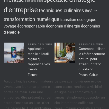
soin de la peau
d'entreprise
techniques culinaires
théâtre
transformation numérique
transition écologique
voyage écoresponsable
économie d'énergie
économies
d'énergie
SERVICES WEB
SERVICES WEB
Application
Comment utiliser
mobile : l’outil
le référencement
digital qui
naturel pour
rapproche vos
attirer un trafic
clients
qualifié ?
Florent
Pascal Cabus
Aujourd’hui, les consommateurs
Le paysage numérique évolue
vivent avec leur smartphone à
sans cesse, rendant la visibilité
portée de main. Pour une
en ligne plus complexe que
entreprise, être présent sur cet
jamais. Simplement posséder un
écran n’est plus un luxe, c’est
site internet ne suffit plus ;
une nécessité. Une application
l’enjeu majeur consiste à attirer