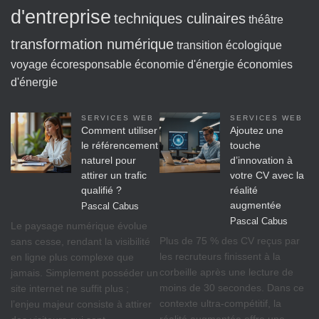
d'entreprise
techniques culinaires
théâtre
transformation numérique
transition écologique
voyage écoresponsable
économie d'énergie
économies
d'énergie
SERVICES WEB
SERVICES WEB
Comment utiliser
Ajoutez une
le référencement
touche
naturel pour
d’innovation à
attirer un trafic
votre CV avec la
qualifié ?
réalité
augmentée
Pascal Cabus
Pascal Cabus
Le paysage numérique évolue
Plus de 75 % des CV reçus par
sans cesse, rendant la visibilité
les recruteurs finissent à la
en ligne plus complexe que
corbeille après une lecture de
jamais. Simplement posséder un
moins de 30 secondes. Dans ce
site internet ne suffit plus ;
contexte ultra-compétitif, la
l’enjeu majeur consiste à attirer
réalité augmentée offre une