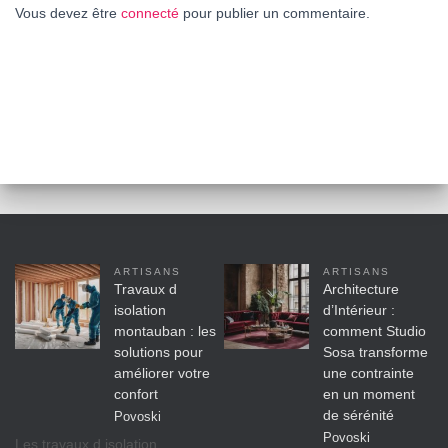
Vous devez être
connecté
pour publier un commentaire.
ARTISANS
ARTISANS
Travaux d
Architecture
isolation
d’Intérieur :
montauban : les
comment Studio
solutions pour
Sosa transforme
améliorer votre
une contrainte
confort
en un moment
de sérénité
Povoski
Povoski
Les travaux d isolation