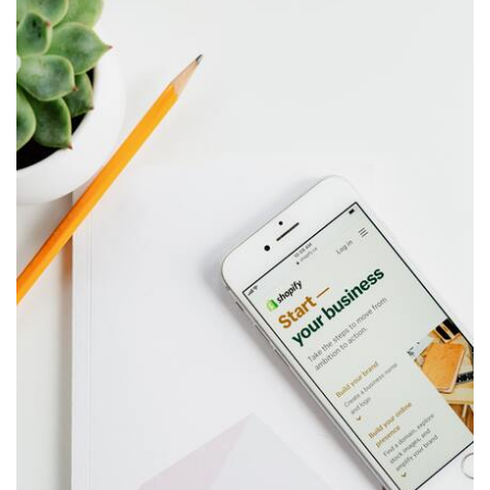
T
I
O
N