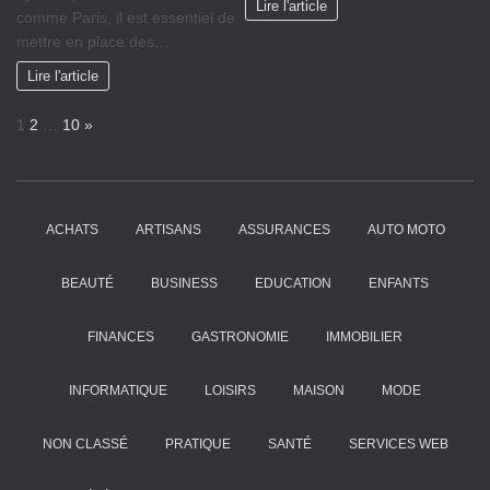
Lire l'article
comme Paris, il est essentiel de
mettre en place des…
Lire l'article
P
N
1
2
…
10
»
a
e
g
x
e
t
:
ACHATS
ARTISANS
ASSURANCES
AUTO MOTO
BEAUTÉ
BUSINESS
EDUCATION
ENFANTS
FINANCES
GASTRONOMIE
IMMOBILIER
INFORMATIQUE
LOISIRS
MAISON
MODE
NON CLASSÉ
PRATIQUE
SANTÉ
SERVICES WEB