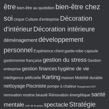
être
bien-être chez
bien-être au quotidien
soi
Décoration
cirque
Culture d'entreprise
d'intérieur
Décoration intérieure
développement
déménagement
personnel
Expérience client
garde-robe capsule
gestion du stress
gastronomie française
Gestion
gestion finances
hygiène de vie
entreprise
Karting
intelligence artificielle
maison
Mobilité durable
nettoyage
Pisciniste
pompe à chaleur
Rangement DIY
santé
renovation
routine beauté
Rénovation énergétique
Stratégie
mentale
spectacle
soin de la peau