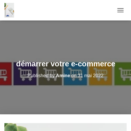
O
U
V
R
I
R
/
F
E
démarrer votre e-commerce
R
M
Published by
Amine
on
31 mai 2022
E
R
L
A
N
A
V
I
G
A