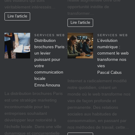
des visiteurs qui sont
opportunité inédite de
véritablement intéressés…
transformer…
Lire l'article
Lire l'article
SERVICES WEB
SERVICES WEB
Distribution
L’évolution
brochures Paris :
numérique :
un levier
comment le web
puissant pour
transforme nos
votre
vies
communication
Pascal Cabus
locale
Internet a radicalement modifié
Emna Amouna
notre quotidien, créant un
La distribution brochures Paris
monde où le web transforme nos
est une stratégie marketing
vies de façon profonde et
incontournable pour les
permanente. Des relations
entreprises souhaitant
sociales aux habitudes de
développer leur notoriété à
consommation, en passant par
l’échelle locale. Dans une ville
nos méthodes de travail, cette…
dynamique et concurrentielle