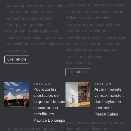
L’architecture interieur bordeaux
montauban permettent de limiter
s’adapte à des espaces chargés
les pertes de chaleur et de
d’histoire et aux besoins
maîtriser la consommation
contemporains. Les habitants
d’énergie au quotidien. À
cherchent à transformer
Montauban, le climat impose
contraintes et spécificités locales
souvent des besoins spécifiques.
en atouts. Les professionnels
La qualité de l’isolation influence
réinventent les volumes pour
directement…
créer des ambiances
Lire l'article
apaisantes. À…
Lire l'article
ARTISANS
ARTISANS
Pourquoi les
Art minimaliste
spectacles de
vs maximaliste :
cirque ont besoin
deux styles en
d’assurances
contraste
spécifiques
Pascal Cabus
Maurice Bontemps
L’art contemporain oscille entre
Le monde du cirque émerveille
deux pôles radicalement