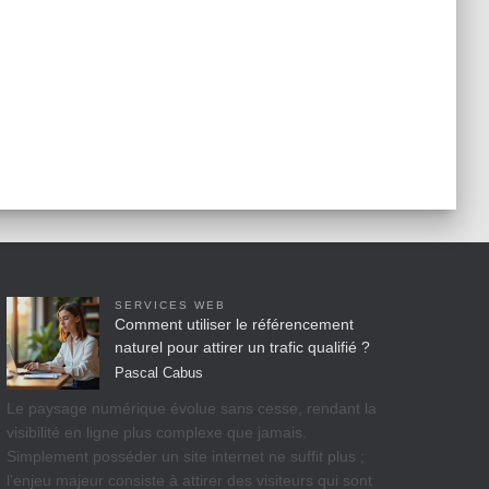
SERVICES WEB
Comment utiliser le référencement
naturel pour attirer un trafic qualifié ?
Pascal Cabus
Le paysage numérique évolue sans cesse, rendant la
visibilité en ligne plus complexe que jamais.
Simplement posséder un site internet ne suffit plus ;
l’enjeu majeur consiste à attirer des visiteurs qui sont