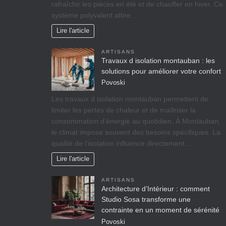
rafraîchir les pièces en été et de chauffer en hiver. Ce
système polyvalent attire…
Lire l'article
ARTISANS
Travaux d isolation montauban : les
solutions pour améliorer votre confort
Povoski
Les travaux d isolation montauban permettent de
limiter les pertes de chaleur et de maîtriser la
consommation d’énergie au quotidien. À Montauban,
le climat impose souvent des besoins spécifiques. La
qualité de l’isolation influence directement…
Lire l'article
ARTISANS
Architecture d’Intérieur : comment
Studio Sosa transforme une
contrainte en un moment de sérénité
Povoski