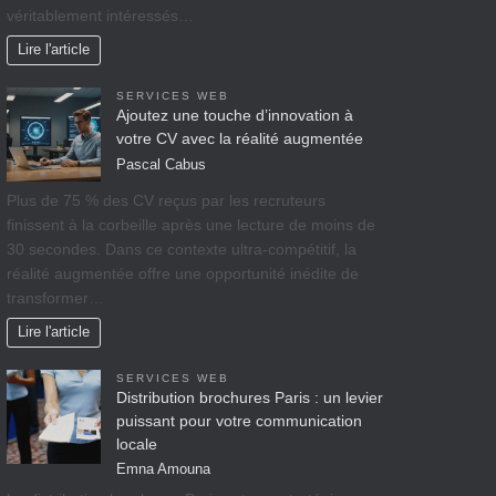
véritablement intéressés…
Lire l'article
SERVICES WEB
Ajoutez une touche d’innovation à
votre CV avec la réalité augmentée
Pascal Cabus
Plus de 75 % des CV reçus par les recruteurs
finissent à la corbeille après une lecture de moins de
30 secondes. Dans ce contexte ultra-compétitif, la
réalité augmentée offre une opportunité inédite de
transformer…
Lire l'article
SERVICES WEB
Distribution brochures Paris : un levier
puissant pour votre communication
locale
Emna Amouna