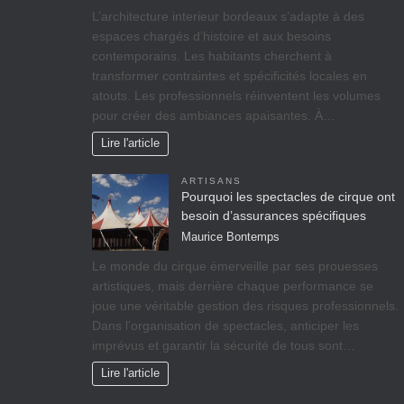
L’architecture interieur bordeaux s’adapte à des
espaces chargés d’histoire et aux besoins
contemporains. Les habitants cherchent à
transformer contraintes et spécificités locales en
atouts. Les professionnels réinventent les volumes
pour créer des ambiances apaisantes. À…
Lire l'article
ARTISANS
Pourquoi les spectacles de cirque ont
besoin d’assurances spécifiques
Maurice Bontemps
Le monde du cirque émerveille par ses prouesses
artistiques, mais derrière chaque performance se
joue une véritable gestion des risques professionnels.
Dans l’organisation de spectacles, anticiper les
imprévus et garantir la sécurité de tous sont…
Lire l'article