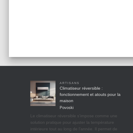
ARTISANS
Climatiseur réversible :
fonctionnement et atouts pour la
maison
Povoski
Le climatiseur réversible s’impose comme une
solution pratique pour ajuster la température
intérieure tout au long de l’année. Il permet de