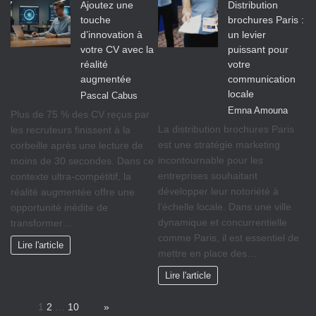
Ajoutez une
Distribution
touche
brochures Paris :
d’innovation à
un levier
votre CV avec la
puissant pour
réalité
votre
augmentée
communication
locale
Pascal Cabus
Emna Amouna
Plus de 75 % des CV reçus par
La distribution brochures Paris
les recruteurs finissent à la
est une stratégie marketing
corbeille après une lecture de
incontournable pour les
moins de 30 secondes. Dans ce
entreprises souhaitant
contexte ultra-compétitif, la
développer leur notoriété à
réalité augmentée offre une
l’échelle locale. Dans une ville
opportunité inédite de
dynamique et concurrentielle
transformer…
comme Paris, il est essentiel de
Lire l'article
mettre en place des…
Lire l'article
Page:
1
2
…
10
Next
»