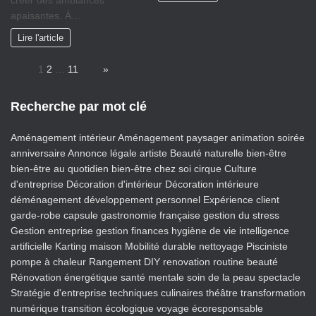
créer des ambiances
apaisantes. À…
Lire l'article
Page:
1
2
…
11
Next
»
Recherche par mot clé
Aménagement intérieur
Aménagement paysager
animation soirée
anniversaire
Annonce légale
artiste
Beauté naturelle
bien-être
bien-être au quotidien
bien-être chez soi
cirque
Culture
d'entreprise
Décoration d'intérieur
Décoration intérieure
déménagement
développement personnel
Expérience client
garde-robe capsule
gastronomie française
gestion du stress
Gestion entreprise
gestion finances
hygiène de vie
intelligence
artificielle
Karting
maison
Mobilité durable
nettoyage
Pisciniste
pompe à chaleur
Rangement DIY
renovation
routine beauté
Rénovation énergétique
santé mentale
soin de la peau
spectacle
Stratégie d'entreprise
techniques culinaires
théâtre
transformation
numérique
transition écologique
voyage écoresponsable