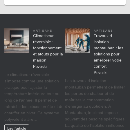
ARTISANS
ARTISANS
Climatiseur
Travaux d
réversible :
isolation
fonctionnement
montauban : les
et atouts pour la
solutions pour
maison
améliorer votre
confort
Povoski
Povoski
Le climatiseur réversible
Les travaux d isolation
s’impose comme une solution
montauban permettent de limiter
pratique pour ajuster la
les pertes de chaleur et de
température intérieure tout au
maîtriser la consommation
long de l’année. Il permet de
d’énergie au quotidien. À
rafraîchir les pièces en été et de
Montauban, le climat impose
chauffer en hiver. Ce système
souvent des besoins spécifiques.
polyvalent attire…
La qualité de l’isolation influence
Lire l'article