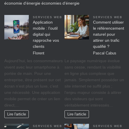
économie d'énergie
économies d'énergie
SERVICES WEB
SERVICES WEB
Application
Comment utiliser
mobile : l’outil
le référencement
digital qui
naturel pour
rapproche vos
attirer un trafic
clients
qualifié ?
Florent
Pascal Cabus
Aujourd’hui, les consommateurs
Le paysage numérique évolue
vivent avec leur smartphone à
sans cesse, rendant la visibilité
portée de main. Pour une
en ligne plus complexe que
entreprise, être présent sur cet
jamais. Simplement posséder un
écran n’est plus un luxe, c’est
site internet ne suffit plus ;
une nécessité. Une application
l’enjeu majeur consiste à attirer
mobile permet de créer un lien
des visiteurs qui sont
direct,…
véritablement intéressés…
Lire l'article
Lire l'article
SERVICES WEB
SERVICES WEB