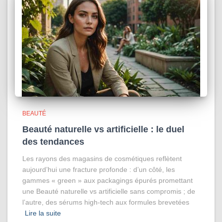
BEAUTÉ
Beauté naturelle vs artificielle : le duel
des tendances
Les rayons des magasins de cosmétiques reflètent
aujourd’hui une fracture profonde : d’un côté, les
gammes « green » aux packagings épurés promettant
une Beauté naturelle vs artificielle sans compromis ; de
l’autre, des sérums high-tech aux formules brevetées
Lire la suite