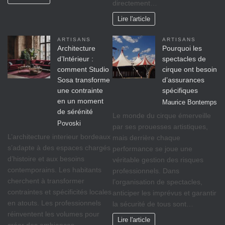
directement…
Lire l'article
ARTISANS
ARTISANS
Architecture
Pourquoi les
d’Intérieur :
spectacles de
comment Studio
cirque ont besoin
Sosa transforme
d’assurances
une contrainte
spécifiques
en un moment
Maurice Bontemps
de sérénité
Le monde du cirque émerveille
Povoski
par ses prouesses artistiques,
L’architecture interieur bordeaux
mais derrière chaque
s’adapte à des espaces chargés
performance se joue une
d’histoire et aux besoins
véritable gestion des risques
contemporains. Les habitants
professionnels. Dans
cherchent à transformer
l’organisation de spectacles,
contraintes et spécificités locales
anticiper les imprévus et garantir
en atouts. Les professionnels
la sécurité de tous sont…
réinventent les volumes pour
Lire l'article