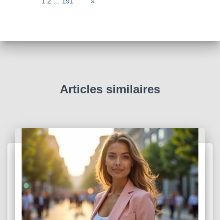
Page:
1
2
…
191
Next
»
Articles similaires