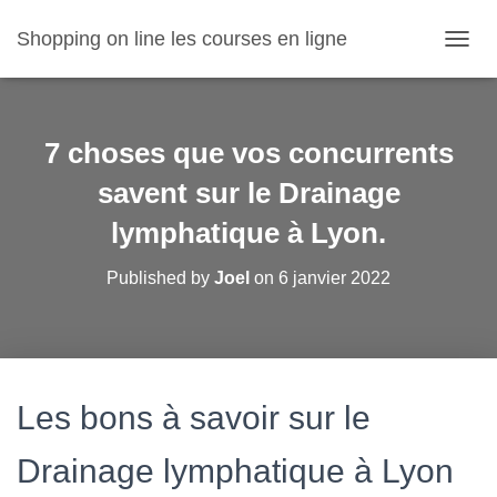
Shopping on line les courses en ligne
O
U
V
R
I
7 choses que vos concurrents
R
/
savent sur le Drainage
F
lymphatique à Lyon.
E
R
M
Published by
Joel
on
6 janvier 2022
E
R
L
A
N
A
Les bons à savoir sur le
V
I
G
Drainage lymphatique à Lyon
A