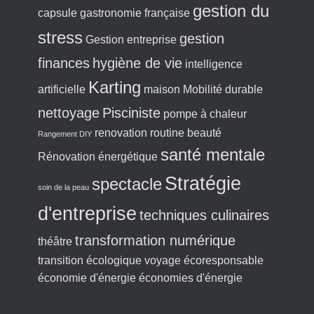
gestion du
capsule
gastronomie française
stress
gestion
Gestion entreprise
finances
hygiène de vie
intelligence
Karting
artificielle
maison
Mobilité durable
nettoyage
Pisciniste
pompe à chaleur
renovation
routine beauté
Rangement DIY
santé mentale
Rénovation énergétique
Stratégie
spectacle
soin de la peau
d'entreprise
techniques culinaires
transformation numérique
théâtre
transition écologique
voyage écoresponsable
économie d'énergie
économies d'énergie