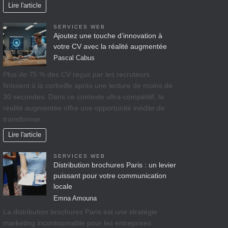
Lire l'article
SERVICES WEB
Ajoutez une touche d’innovation à
votre CV avec la réalité augmentée
Pascal Cabus
Plus de 75 % des CV reçus par les recruteurs
finissent à la corbeille après une lecture de moins de
30 secondes. Dans ce contexte ultra-compétitif, la
réalité augmentée offre une opportunité inédite de
transformer…
Lire l'article
SERVICES WEB
Distribution brochures Paris : un levier
puissant pour votre communication
locale
Emna Amouna
La distribution brochures Paris est une stratégie
marketing incontournable pour les entreprises