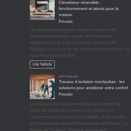
Climatiseur réversible :
fonctionnement et atouts pour la
maison
Povoski
Le climatiseur réversible s’impose comme une
solution pratique pour ajuster la température
intérieure tout au long de l’année. Il permet de
rafraîchir les pièces en été et de chauffer en hiver. Ce
système polyvalent attire…
Lire l'article
ARTISANS
Travaux d isolation montauban : les
solutions pour améliorer votre confort
Povoski
Les travaux d isolation montauban permettent de
limiter les pertes de chaleur et de maîtriser la
consommation d’énergie au quotidien. À Montauban,
le climat impose souvent des besoins spécifiques. La
qualité de l’isolation influence directement…