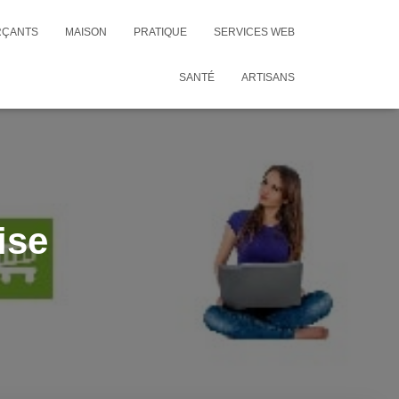
RÇANTS
MAISON
PRATIQUE
SERVICES WEB
SANTÉ
ARTISANS
ise