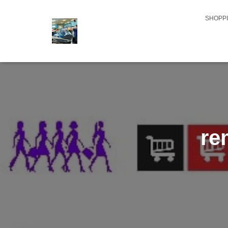
SHOPPI
re