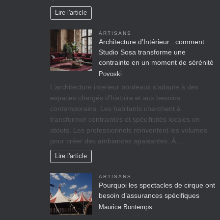
Lire l'article
ARTISANS
Architecture d’Intérieur : comment
Studio Sosa transforme une
contrainte en un moment de sérénité
Povoski
L’architecture interieur bordeaux s’adapte à des
espaces chargés d’histoire et aux besoins
contemporains. Les habitants cherchent à
transformer contraintes et spécificités locales en
atouts. Les professionnels réinventent les volumes
pour créer des ambiances apaisantes. À…
Lire l'article
ARTISANS
Pourquoi les spectacles de cirque ont
besoin d’assurances spécifiques
Maurice Bontemps