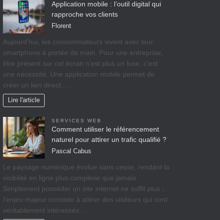
Application mobile : l’outil digital qui
rapproche vos clients
Florent
Aujourd’hui, les consommateurs vivent avec leur
smartphone à portée de main. Pour une entreprise,
être présent sur cet écran n’est plus un luxe, c’est
une nécessité. Une application mobile permet de
créer un lien direct,…
Lire l'article
SERVICES WEB
Comment utiliser le référencement
naturel pour attirer un trafic qualifié ?
Pascal Cabus
Le paysage numérique évolue sans cesse, rendant la
visibilité en ligne plus complexe que jamais.
Simplement posséder un site internet ne suffit plus ;
l’enjeu majeur consiste à attirer des visiteurs qui sont
véritablement intéressés…