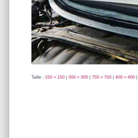
Taille :
150 × 150
|
300 × 300
|
750 × 750
|
400 × 400
|