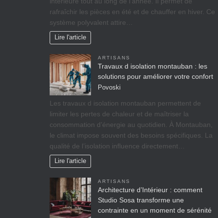
intérieure tout au long de l’année. Il permet de
rafraîchir les pièces en été et de chauffer en hiver. Ce
système polyvalent attire…
Lire l'article
ARTISANS
Travaux d isolation montauban : les
solutions pour améliorer votre confort
Povoski
Les travaux d isolation montauban permettent de
limiter les pertes de chaleur et de maîtriser la
consommation d’énergie au quotidien. À Montauban,
le climat impose souvent des besoins spécifiques. La
qualité de l’isolation influence directement…
Lire l'article
ARTISANS
Architecture d’Intérieur : comment
Studio Sosa transforme une
contrainte en un moment de sérénité