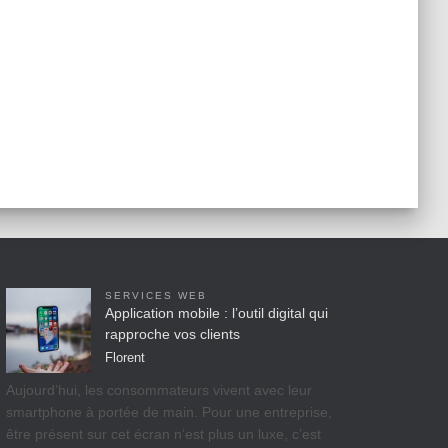
SERVICES WEB
Application mobile : l’outil digital qui
rapproche vos clients
Florent
Aujourd’hui, les consommateurs vivent avec leur
smartphone à portée de main. Pour une entreprise,
être présent sur cet écran n’est plus un luxe, c’est