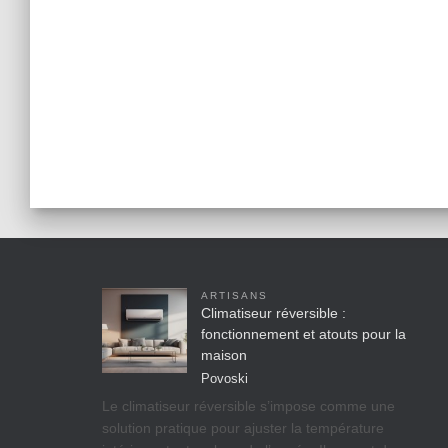
ARTISANS
Climatiseur réversible :
fonctionnement et atouts pour la
maison
Povoski
Le climatiseur réversible s’impose comme une
solution pratique pour ajuster la température