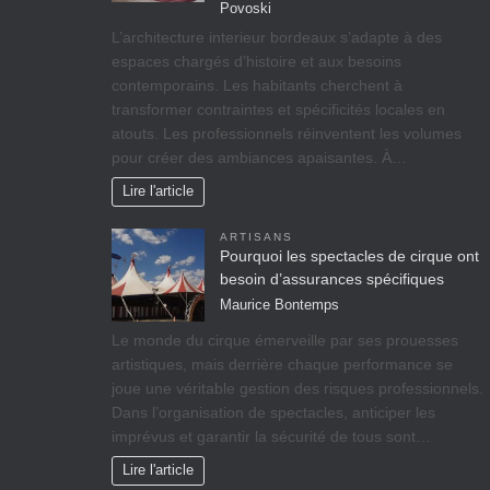
Povoski
L’architecture interieur bordeaux s’adapte à des
espaces chargés d’histoire et aux besoins
contemporains. Les habitants cherchent à
transformer contraintes et spécificités locales en
atouts. Les professionnels réinventent les volumes
pour créer des ambiances apaisantes. À…
Lire l'article
ARTISANS
Pourquoi les spectacles de cirque ont
besoin d’assurances spécifiques
Maurice Bontemps
Le monde du cirque émerveille par ses prouesses
artistiques, mais derrière chaque performance se
joue une véritable gestion des risques professionnels.
Dans l’organisation de spectacles, anticiper les
imprévus et garantir la sécurité de tous sont…
Lire l'article