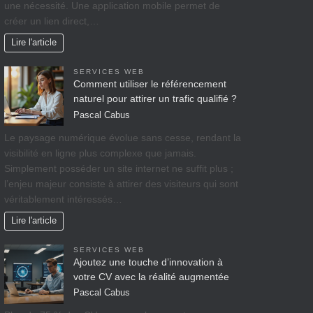
une nécessité. Une application mobile permet de
créer un lien direct,…
Lire l'article
SERVICES WEB
Comment utiliser le référencement
naturel pour attirer un trafic qualifié ?
Pascal Cabus
Le paysage numérique évolue sans cesse, rendant la
visibilité en ligne plus complexe que jamais.
Simplement posséder un site internet ne suffit plus ;
l’enjeu majeur consiste à attirer des visiteurs qui sont
véritablement intéressés…
Lire l'article
SERVICES WEB
Ajoutez une touche d’innovation à
votre CV avec la réalité augmentée
Pascal Cabus