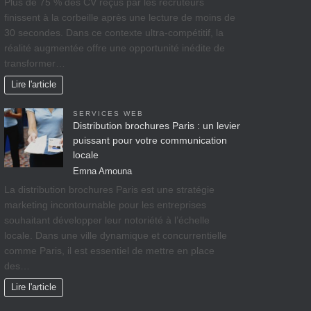
Plus de 75 % des CV reçus par les recruteurs
finissent à la corbeille après une lecture de moins de
30 secondes. Dans ce contexte ultra-compétitif, la
réalité augmentée offre une opportunité inédite de
transformer…
Lire l'article
SERVICES WEB
Distribution brochures Paris : un levier
puissant pour votre communication
locale
Emna Amouna
La distribution brochures Paris est une stratégie
marketing incontournable pour les entreprises
souhaitant développer leur notoriété à l’échelle
locale. Dans une ville dynamique et concurrentielle
comme Paris, il est essentiel de mettre en place
des…
Lire l'article