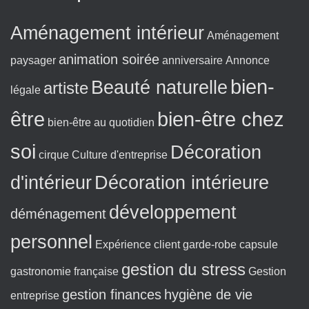
e
t
:
Aménagement intérieur
Aménagement
animation soirée
paysager
anniversaire
Annonce
bien-
Beauté naturelle
artiste
légale
être
bien-être chez
bien-être au quotidien
soi
Décoration
cirque
Culture d'entreprise
d'intérieur
Décoration intérieure
développement
déménagement
personnel
Expérience client
garde-robe capsule
gestion du stress
gastronomie française
Gestion
gestion finances
hygiène de vie
entreprise