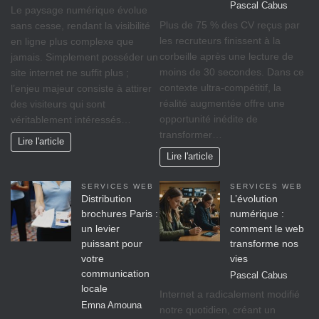
Pascal Cabus
Le paysage numérique évolue
Plus de 75 % des CV reçus par
sans cesse, rendant la visibilité
les recruteurs finissent à la
en ligne plus complexe que
corbeille après une lecture de
jamais. Simplement posséder un
moins de 30 secondes. Dans ce
site internet ne suffit plus ;
contexte ultra-compétitif, la
l’enjeu majeur consiste à attirer
réalité augmentée offre une
des visiteurs qui sont
opportunité inédite de
véritablement intéressés…
transformer…
Lire l'article
Lire l'article
SERVICES WEB
SERVICES WEB
Distribution
L’évolution
brochures Paris :
numérique :
un levier
comment le web
puissant pour
transforme nos
votre
vies
communication
Pascal Cabus
locale
Internet a radicalement modifié
Emna Amouna
notre quotidien, créant un