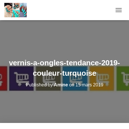
O
U
V
R
I
R
/
F
E
vernis-a-ongles-tendance-2019-
R
M
couleur-turquoise
E
R
Published by
Amine
on
15 mars 2019
L
A
N
A
V
I
G
A