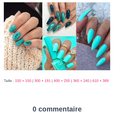
T
I
O
N
Taille :
150 × 150
|
300 × 191
|
400 × 255
|
360 × 240
|
610 × 389
0 commentaire