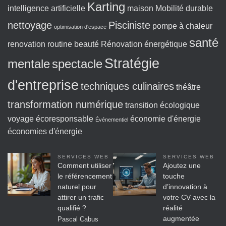
Karting
intelligence artificielle
maison
Mobilité durable
nettoyage
Pisciniste
pompe à chaleur
optimisation d'espace
santé
renovation
routine beauté
Rénovation énergétique
Stratégie
mentale
spectacle
d'entreprise
techniques culinaires
théâtre
transformation numérique
transition écologique
voyage écoresponsable
économie d'énergie
Événementiel
économies d'énergie
SERVICES WEB
SERVICES WEB
Comment utiliser
Ajoutez une
le référencement
touche
naturel pour
d’innovation à
attirer un trafic
votre CV avec la
qualifié ?
réalité
augmentée
Pascal Cabus