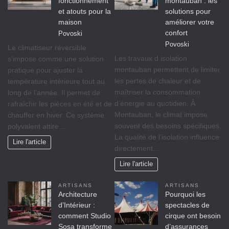
fonctionnement
montauban : les
et atouts pour la
solutions pour
maison
améliorer votre
confort
Povoski
Povoski
Le climatiseur réversible
Les travaux d isolation
s’impose comme une solution
montauban permettent de limiter
pratique pour ajuster la
les pertes de chaleur et de
température intérieure tout au
maîtriser la consommation
long de l’année. Il permet de
d’énergie au quotidien. À
rafraîchir les pièces en été et de
Montauban, le climat impose
chauffer en hiver. Ce système
souvent des besoins spécifiques.
polyvalent attire…
La qualité de l’isolation influence
Lire l'article
directement…
Lire l'article
ARTISANS
ARTISANS
Architecture
Pourquoi les
d’Intérieur :
spectacles de
comment Studio
cirque ont besoin
Sosa transforme
d’assurances