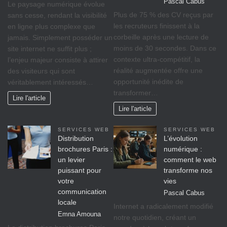
Pascal Cabus
Le paysage numérique évolue
Plus de 75 % des CV reçus par
sans cesse, rendant la visibilité
les recruteurs finissent à la
en ligne plus complexe que
corbeille après une lecture de
jamais. Simplement posséder un
moins de 30 secondes. Dans ce
site internet ne suffit plus ;
contexte ultra-compétitif, la
l’enjeu majeur consiste à attirer
réalité augmentée offre une
des visiteurs qui sont
opportunité inédite de
véritablement intéressés…
transformer…
Lire l'article
Lire l'article
SERVICES WEB
SERVICES WEB
Distribution
L’évolution
brochures Paris :
numérique :
un levier
comment le web
puissant pour
transforme nos
votre
vies
communication
Pascal Cabus
locale
Internet a radicalement modifié
Emna Amouna
notre quotidien, créant un