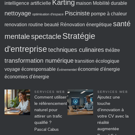
Karting
intelligence artificielle
maison
Mobilité durable
nettoyage
Pisciniste
pompe à chaleur
optimisation d'espace
santé
renovation
routine beauté
Rénovation énergétique
Stratégie
mentale
spectacle
d'entreprise
techniques culinaires
théâtre
transformation numérique
transition écologique
voyage écoresponsable
économie d'énergie
Événementiel
économies d'énergie
SERVICES WEB
SERVICES WEB
Comment utiliser
Ajoutez une
le référencement
touche
naturel pour
d’innovation à
attirer un trafic
votre CV avec la
qualifié ?
réalité
augmentée
Pascal Cabus