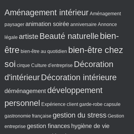
:
Aménagement intérieur
Aménagement
animation soirée
paysager
anniversaire
Annonce
bien-
Beauté naturelle
artiste
légale
être
bien-être chez
bien-être au quotidien
soi
Décoration
cirque
Culture d'entreprise
d'intérieur
Décoration intérieure
développement
déménagement
personnel
Expérience client
garde-robe capsule
gestion du stress
gastronomie française
Gestion
gestion finances
hygiène de vie
entreprise