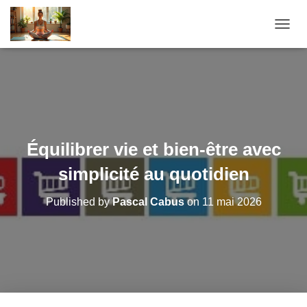
O
U
V
R
I
R
/
F
E
Équilibrer vie et bien-être avec
R
M
simplicité au quotidien
E
R
Published by
Pascal Cabus
on
11 mai 2026
L
A
N
A
V
I
G
A