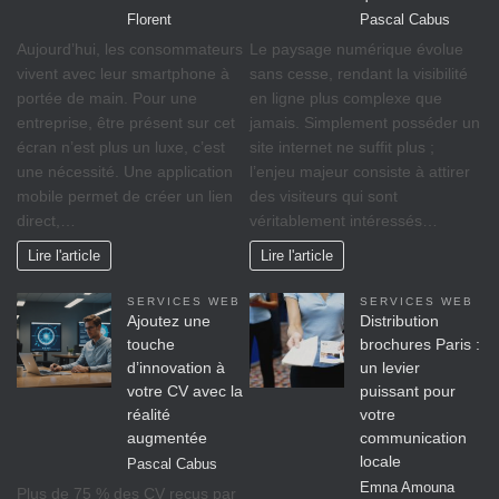
Florent
Pascal Cabus
Aujourd’hui, les consommateurs
Le paysage numérique évolue
vivent avec leur smartphone à
sans cesse, rendant la visibilité
portée de main. Pour une
en ligne plus complexe que
entreprise, être présent sur cet
jamais. Simplement posséder un
écran n’est plus un luxe, c’est
site internet ne suffit plus ;
une nécessité. Une application
l’enjeu majeur consiste à attirer
mobile permet de créer un lien
des visiteurs qui sont
direct,…
véritablement intéressés…
Lire l'article
Lire l'article
SERVICES WEB
SERVICES WEB
Ajoutez une
Distribution
touche
brochures Paris :
d’innovation à
un levier
votre CV avec la
puissant pour
réalité
votre
augmentée
communication
locale
Pascal Cabus
Emna Amouna
Plus de 75 % des CV reçus par