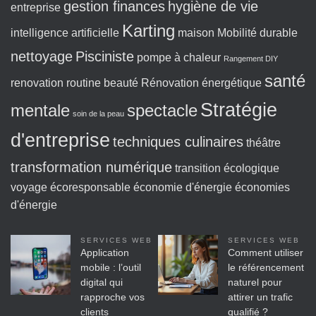
gestion finances
hygiène de vie
entreprise
Karting
intelligence artificielle
maison
Mobilité durable
nettoyage
Pisciniste
pompe à chaleur
Rangement DIY
santé
renovation
routine beauté
Rénovation énergétique
Stratégie
mentale
spectacle
soin de la peau
d'entreprise
techniques culinaires
théâtre
transformation numérique
transition écologique
voyage écoresponsable
économie d'énergie
économies
d'énergie
SERVICES WEB
SERVICES WEB
Application
Comment utiliser
mobile : l’outil
le référencement
digital qui
naturel pour
rapproche vos
attirer un trafic
clients
qualifié ?