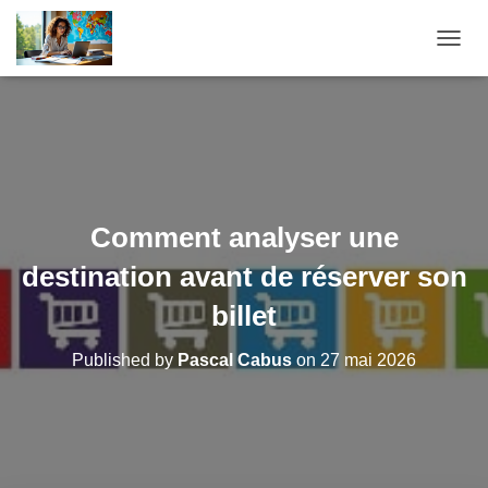
O
U
V
R
I
R
/
F
E
Comment analyser une
R
M
destination avant de réserver son
E
R
billet
L
A
Published by
Pascal Cabus
on
27 mai 2026
N
A
V
I
G
A