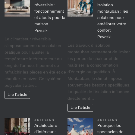
réversible :
isolation
fonctionnement
montauban : les
et atouts pour la
solutions pour
maison
améliorer votre
confort
Povoski
Povoski
Le climatiseur réversible
Les travaux d isolation
s’impose comme une solution
montauban permettent de limiter
pratique pour ajuster la
les pertes de chaleur et de
température intérieure tout au
maîtriser la consommation
long de l’année. Il permet de
d’énergie au quotidien. À
rafraîchir les pièces en été et de
Montauban, le climat impose
chauffer en hiver. Ce système
souvent des besoins spécifiques.
polyvalent attire…
La qualité de l’isolation influence
Lire l'article
directement…
Lire l'article
ARTISANS
ARTISANS
Architecture
Pourquoi les
d’Intérieur :
spectacles de