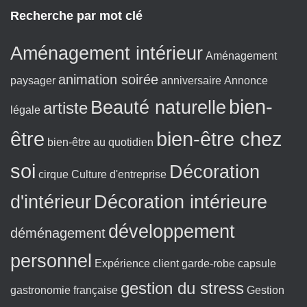
g
x
Recherche par mot clé
e
t
:
Aménagement intérieur
Aménagement
animation soirée
paysager
anniversaire
Annonce
bien-
Beauté naturelle
artiste
légale
être
bien-être chez
bien-être au quotidien
soi
Décoration
cirque
Culture d'entreprise
d'intérieur
Décoration intérieure
développement
déménagement
personnel
Expérience client
garde-robe capsule
gestion du stress
gastronomie française
Gestion